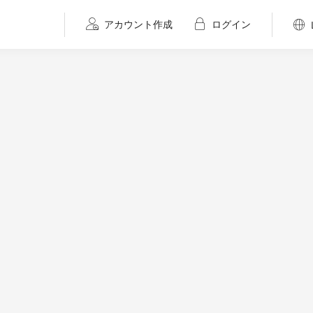
アカウント作成
ログイン
福岡で活躍する若手クリエイター vol.1】エンドユーザーに近い視点でモノづくりをしていきたい......モンブラン・ピクチャーズ内山知亜莉氏インタビュー
PR
手クリエイター vol.1】
近い視点でモノづくりをし
.モンブラン・ピクチャーズ内山
ュー