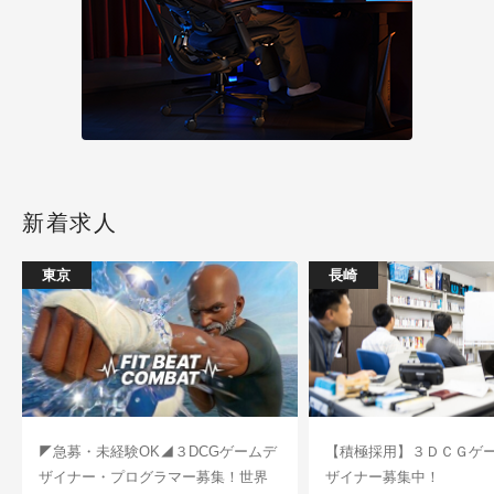
新着求人
東京
長崎
◤急募・未経験OK◢３DCGゲームデ
【積極採用】３ＤＣＧゲ
ザイナー・プログラマー募集！世界
ザイナー募集中！