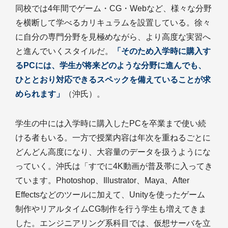
同校では4年間でゲーム・CG・Webなど、様々な分野
を横断して学べるカリキュラムを設置している。徐々
に自分の専門分野を見極めながら、より高度な実習へ
と進んでいくスタイルだ。
「そのため入学時に購入す
るPCには、学生が将来どのような分野に進んでも、
ひととおり対応できるスペックを備えていることが求
められます」
（沖氏）。
学生の中には入学時に購入したPCを卒業まで使い続
ける者もいる。一方で授業内容は年次を重ねるごとに
どんどん高度になり、大容量のデータを扱うようにな
っていく。沖氏は「すでに4K動画が普及帯に入ってき
ています。Photoshop、Illustrator、Maya、After
Effectsなどのツールに加えて、Unityを使ったゲーム
制作やリアルタイムCG制作を行う学生も増えてきま
した。エンジニアリング系科目では、仮想サーバを立