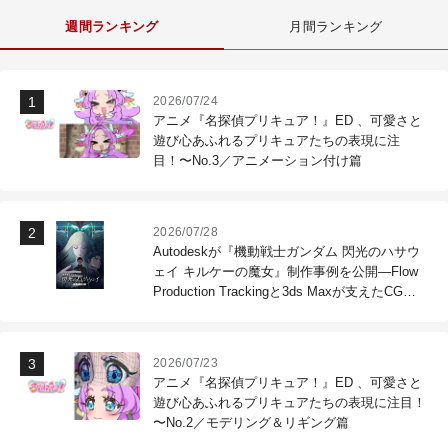
週間ランキング
月間ランキング
2026/07/24
アニメ『名探偵プリキュア！』ED 、可愛さと
遊び心あふれるプリキュアたちの表現に注
目！〜No.3／アニメーション付け篇
2026/07/28
Autodeskが『機動戦士ガンダム 閃光のハサウ
ェイ キルケーの魔女』制作事例を公開―Flow
Production Trackingと3ds Maxが支えたCG制
作現場
2026/07/23
アニメ『名探偵プリキュア！』ED 、可愛さと
遊び心あふれるプリキュアたちの表現に注目！
〜No.2／モデリング＆リギング篇