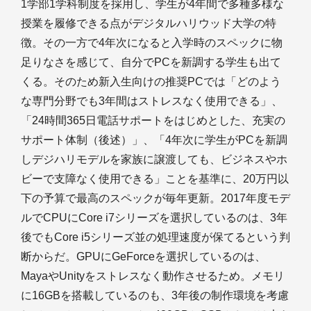
1学部1学科制度を採用し、学生が4年間で多種多様な
授業を履修できる点がデジタルハリウッド大学の特
徴。その一方で4年次になると入学時のスペックに物
足りなさを感じて、自分でPCを新調する学生も出て
くる。そのため新入生向けの推奨PCでは「どのよう
な専門分野でも3年間はストレスなく使用できる」、
「24時間365日電話サポートをはじめとした、充実の
サポート体制（後述）」、「4年次に学生がPCを新調
しデジハリモデルを家族に譲渡しても、ビジネスやホ
ビーで支障なく使用できる」ことを基準に、20万円以
下の予算で最高のスペックが毎年更新。2017年度モデ
ルでCPUにCore i7シリーズを選択しているのは、3年
後でもCore i5シリーズ並の処理速度が保てるという判
断からだ。GPUにGeForceを選択しているのは、
MayaやUnityをストレスなく動作させるため。メモリ
に16GBを搭載しているのも、3年後の制作環境を考慮