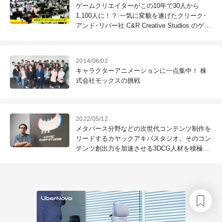
ゲームクリエイターがこの10年で30人から
1,100人に！？ 一気に変貌を遂げたクリーク･
アンド･リバー社 C&R Creative Studios のゲー
ム部門に潜入取材！
2014/06/02
キャラクターアニメーションに一点集中！ 株
式会社モックスの挑戦
2022/05/12
メタバース分野などの次世代コンテンツ制作を
リードするカヤックアキバスタジオ。そのコン
テンツ創出力を加速させる3DCG人材を積極募
集中！