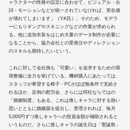
ャラクターの性格や設定に合わせて、ビジュアル・台
詞・モーションなどが統一されていなければ、実在感
が壊れてしまいます」（Y.K氏）。そのため、モデラ
ーにもリギングやスキニングなどの作業が求められ
る。他に追加衣装をはじめ大量のデータ制作が必要に
なることから、協力会社との受発注やディレクション
のスキルも期待したいという。
これに対して会社側も「可愛い」を追求するための環
境整備に全力を挙げている。機材購入にあたっては、
スタッフが希望する椅子・PCがほぼ無条件で支給さ
れるほか、定例の慰労会、さらには同社ならではの
「婚姻制度」もある。これは推しキャラに対する熱い
思いとともに婚姻届を提出し、受理されれば、毎月
5,000円ずつ推しキャラへの投資金額が補助されると
いうものだ。さらに推しキャラの誕生日は「聖誕祭」