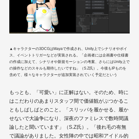
▲キャラクターの3DCGはMayaで作成され、Unity上でシナリオやボイ
ス、イベントトリガーなどが実装される。「企画者には企画書や仕様書
の作成に加えて、シナリオや新規モーションの考案、さらにはUnity上で
の操作などのスキルも期待したいですね」（S.Z氏）。今後もIPものを
含めて、様々なキャラクターが追加実装されていく予定だという
もっとも、「可愛い」に正解はない。そのため、時に
はこだわりのあまりスタッフ間で価値観がぶつかるこ
ともしばしばとのこと。「スリッパを履かせる、履か
せないで大論争になり、深夜のファミレスで数時間議
論したと聞いています」（S.Z氏）。「後れ毛の有無
で議論がありました。女性陣の中では昭和アイドル的