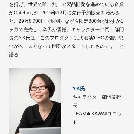
を掲げ、世界で唯一無二の製品開発を進めている企業
がGateboxだ。2016年12月に先行予約販売を始める
と、29万8,000円（税別）ながら限定300台がわずか1
ヶ月で完売し、業界が震撼。キャラクター部門・部門
長のY.K氏は「このプロダクトは武地 実CEOの強い思
いがベースとなって開発がスタートしたものです」と
語る。
Y.K氏
キャラクター部門 部門
長
TEAM☻KAWAIIユニッ
ト