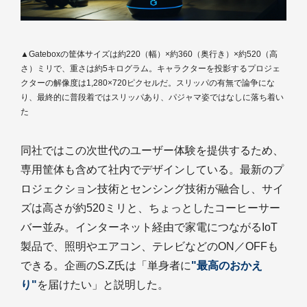
▲Gateboxの筐体サイズは約220（幅）×約360（奥行き）×約520（高
さ）ミリで、重さは約5キログラム。キャラクターを投影するプロジェ
クターの解像度は1,280×720ピクセルだ。スリッパの有無で論争にな
り、最終的に普段着ではスリッパあり、パジャマ姿ではなしに落ち着い
た
同社ではこの次世代のユーザー体験を提供するため、
専用筐体も含めて社内でデザインしている。最新のプ
ロジェクション技術とセンシング技術が融合し、サイ
ズは高さが約520ミリと、ちょっとしたコーヒーサー
バー並み。インターネット経由で家電につながるIoT
製品で、照明やエアコン、テレビなどのON／OFFも
できる。企画のS.Z氏は「単身者に
"最高のおかえ
り"
を届けたい」と説明した。