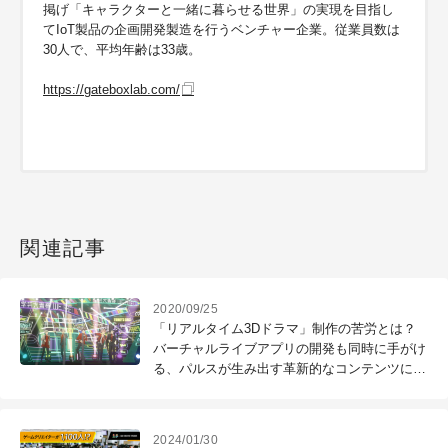
掲げ「キャラクターと一緒に暮らせる世界」の実現を目指し
てIoT製品の企画開発製造を行うベンチャー企業。従業員数は
30人で、平均年齢は33歳。
https://gateboxlab.com/
関連記事
2020/09/25
「リアルタイム3Dドラマ」制作の苦労とは？
バーチャルライブアプリの開発も同時に手がけ
る、パルスが生み出す革新的なコンテンツにせ
まる！
2024/01/30