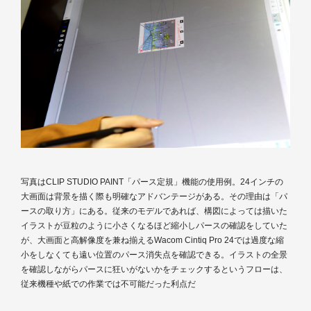
写真はCLIP STUDIO PAINT「パース定規」機能の使用例。24インチの
大画面は背景を描く際も明確なアドバンテージがある。その理由は「パ
ースの取り方」にある。従来のモデルであれば、構図によっては描いた
イラストが豆粒のように小さくなるほど縮小しパースの確認をしていた
が、大画面と高解像度を兼ね揃えるWacom Cintiq Pro 24では過度な縮
小をしなくても遠い位置のパース消失点を確認できる。イラストの全景
を確認しながらパースに狂いがないかをチェックするというフローは、
従来機種や紙での作業では不可能だった利点だ