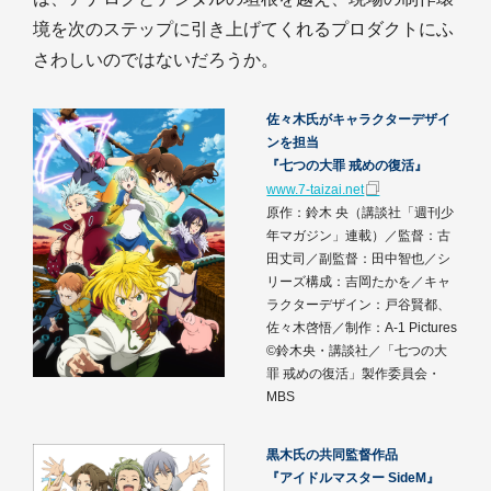
境を次のステップに引き上げてくれるプロダクトにふ
さわしいのではないだろうか。
佐々木氏がキャラクターデザイ
ンを担当
『七つの大罪 戒めの復活』
www.7-taizai.net
原作：鈴木 央（講談社「週刊少
年マガジン」連載）／監督：古
田丈司／副監督：田中智也／シ
リーズ構成：吉岡たかを／キャ
ラクターデザイン：戸谷賢都、
佐々木啓悟／制作：A-1 Pictures
©鈴木央・講談社／「七つの大
罪 戒めの復活」製作委員会・
MBS
黒木氏の共同監督作品
『アイドルマスター SideM』