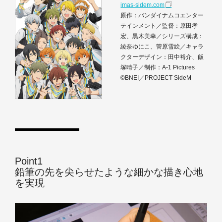
imas-sidem.com
原作：バンダイナムコエンター
テインメント／監督：原田孝
宏、黒木美幸／シリーズ構成：
綾奈ゆにこ、菅原雪絵／キャラ
クターデザイン：田中裕介、飯
塚晴子／制作：A-1 Pictures
©BNEI／PROJECT SideM
Point1
鉛筆の先を尖らせたような細かな描き心地
を実現