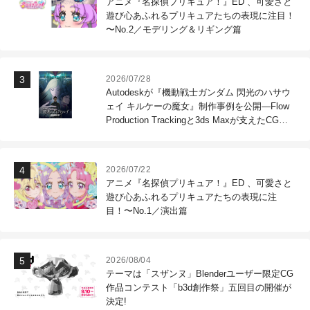
アニメ『名探偵プリキュア！』ED 、可愛さと
遊び心あふれるプリキュアたちの表現に注目！
〜No.2／モデリング＆リギング篇
2026/07/28
Autodeskが『機動戦士ガンダム 閃光のハサウ
ェイ キルケーの魔女』制作事例を公開―Flow
Production Trackingと3ds Maxが支えたCG制
作現場
2026/07/22
アニメ『名探偵プリキュア！』ED 、可愛さと
遊び心あふれるプリキュアたちの表現に注
目！〜No.1／演出篇
2026/08/04
テーマは「スザンヌ」Blenderユーザー限定CG
作品コンテスト「b3d創作祭」五回目の開催が
決定!