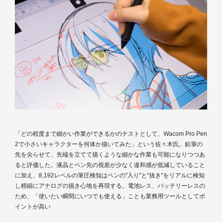
「どの程度まで細かい作業ができるかのテストとして、Wacom Pro Pen
2で小さいキャラクターを何体か描いてみた」という佐々木氏。鉛筆の
先を尖らせて、先端を立てて描くような細かな作業も可能になりつつあ
ると評価した。液晶とペン先の視差が少なく違和感が低減していること
に加え、8,192レベルの筆圧検知はペンの"入り"と"抜き"をリアルに検知
し精細にアナログの描き心地を再現する。電池レス、バッテリーレスの
ため、「使いたい瞬間にいつでも使える」ことも業務用ツールとしてポ
イントが高い