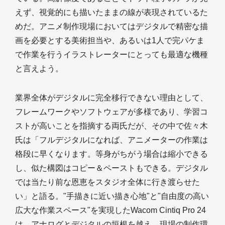
えず、視覚的にも描いたままの線が表現されているた
めだ。アニメ制作現場においてはデジタルで精密な描
画を必要とする美術担当や、あるいは1人で完パケま
で作業を行うイラストレーターにとっても最適な機種
と言えよう。
業界全体がデジタルに完全移行できない理由として、
フレームワークやソフトウェアが多様であり、学習コ
ストが高いことを指摘する両氏だが、その中で佐々木
氏は「フルデジタルになれば、アニメーターの作業は
格段に早くなります。等身がちがう場合は縮小できる
し、似た構図はコピー＆ペーストもできる。デジタル
では当たり前な恩恵をスタジオ全体に行き渡らせた
い」と語る。"手描きに近い描き心地"と"自由度の高い
広大な作業スペース"を実現したWacom Cintiq Pro 24
は、アナログとデジタルの垣根を越え、現場の制作環