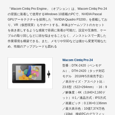
「Wacom Cintiq Pro Engine」（オプション）は、Wacom Cintiq Pro 24
の背面に装着して使用するWindows 10搭載のPCで、NVIDIA Pascal
GPUアーキテクチャを採用した「NVIDIA Quadro P3200」を搭載してお
り、VR（仮想現実）もサポートする。本体はゲームソフトのカセット
を抜き差しするような感覚で容易に装着が可能だ。設定や互換性、ケー
ブルの取り回しなどに頭を悩ませることなく、ノンストレスで一貫した
作業環境を構築できる。また、メモリやSSDなどは後から変更可能なた
め、性能のアップグレードも図れる
Wacom Cintiq Pro 24
型番：DTK-2420（ペンモデ
ル）、DTH-2420（タッチ対応
モデル 2018年5月発売予定）
／表示サイズ・アスペクト比：
23.6型（522×294mm）・16：9
／解像度：4K（3,840×2,160ド
ット）※1／液晶方式：IPS方式
／画素ピッチ：0.136×0.136mm
／最大表示色：10億7,374万色
（10bit、接続PCのグラフィッ