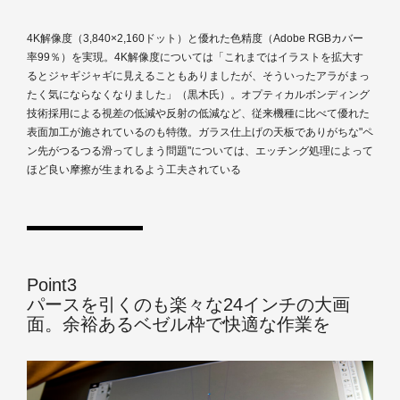
4K解像度（3,840×2,160ドット）と優れた色精度（Adobe RGBカバー
率99％）を実現。4K解像度については「これまではイラストを拡大す
るとジャギジャギに見えることもありましたが、そういったアラがまっ
たく気にならなくなりました」（黒木氏）。オプティカルボンディング
技術採用による視差の低減や反射の低減など、従来機種に比べて優れた
表面加工が施されているのも特徴。ガラス仕上げの天板でありがちな"ペ
ン先がつるつる滑ってしまう問題"については、エッチング処理によって
ほど良い摩擦が生まれるよう工夫されている
Point3
パースを引くのも楽々な24インチの大画
面。余裕あるベゼル枠で快適な作業を