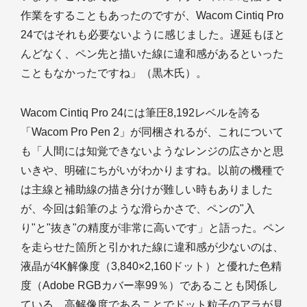
作業をすることもあったのですが、Wacom Cintiq Pro
24ではそれも必要ないように感じました。遅延もほと
んどなく、ペン先と描いた線に違和感があるといった
こともなかったですね」（黒木氏）。
Wacom Cintiq Pro 24には筆圧8,192レベルを誇る
「Wacom Pro Pen 2」が同梱されるが、これについて
も「人間には知覚できないようなレンジの広さかと思
いきや、明確にちがいがわかりますね。以前の機種で
は主線と補助線の描き分けが難しい時もありました
が、今回は鉛筆のような滑らかさで、ペンの"入
り"と"抜き"の精度が非常に高いです」と語った。ペン
を走らせた箇所と引かれた線に違和感が少ないのは、
液晶が4K解像度（3,840×2,160ドット）と優れた色精
度（Adobe RGBカバー率99％）であることも関係し
ている。高解像度であることでドット粒子のアラが見