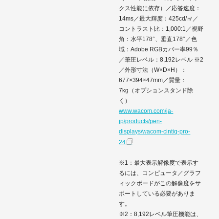
クス性能に依存）／応答速度：
14ms／最大輝度：425cd/㎡／
コントラスト比：1,000:1／視野
角：水平178°、垂直178°／色
域：Adobe RGBカバー率99％
／筆圧レベル：8,192レベル ※2
／外形寸法（W×D×H）：
677×394×47mm／質量：
7kg（オプションスタンド除
く）
www.wacom.com/ja-
jp/products/pen-
displays/wacom-cintiq-pro-
24
※1：最大表示解像度で表示す
るには、コンピュータ／グラフ
ィックボードがこの解像度をサ
ポートしている必要がありま
す。
※2：8,192レベル筆圧機能は、