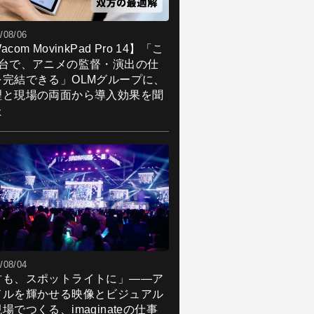
/08/06
acom MovinkPad Pro 14】「こ
1台で、アニメの監督・演出の仕
を完結できる」OLMグループに、
理と現場の両面から導入効果を聞
た
/08/04
君も、スポットライトに」――ア
ドルを輝かせる映像とビジュアル
場でつくる、imaginateの仕事