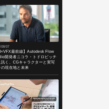
018年4月から高校1年生となる15歳のアマ
ュア3Dモデラー。主な使用ツールは
ender。Rian Digitalの名で、
Twitter
に
作品を発表中。プロのモデラーになるこ
を目標に、日々CG制作に励んでいる。
tter.com/RianDigital
/08/07
I×VFX最前線】Autodesk Flow
udio開発者ニコラ・トドロビッチ
に訊く、CGキャラクターと実写
合の現在地と未来