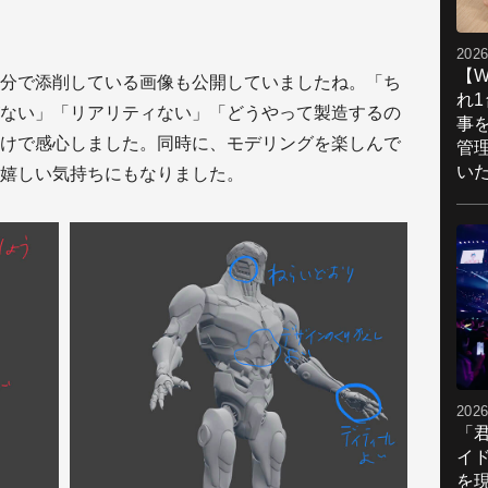
2026
【W
を自分で添削している画像も公開していましたね。「ち
れ
ない」「リアリティない」「どうやって製造するの
事
けで感心しました。同時に、モデリングを楽しんで
管
い
嬉しい気持ちにもなりました。
2026
「
イ
を現