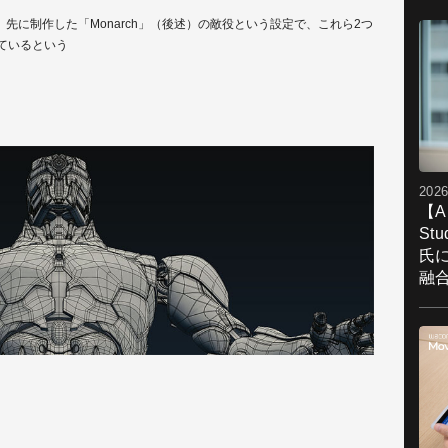
2
」。先に制作した「Monarch」（後述）の敵役という設定で、これら2つ
チ
ているという
Bl
て
と
twi
2026
【A
St
氏
融