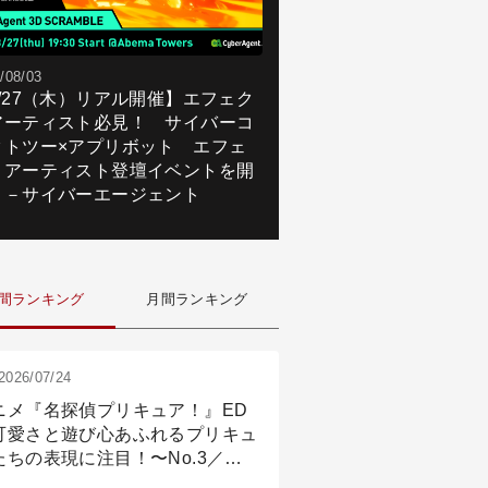
/08/03
8/27（木）リアル開催】エフェク
アーティスト必見！ サイバーコ
クトツー×アプリボット エフェ
トアーティスト登壇イベントを開
！－サイバーエージェント
間ランキング
月間ランキング
2026/07/24
ニメ『名探偵プリキュア！』ED
可愛さと遊び心あふれるプリキュ
たちの表現に注目！〜No.3／ア
メーション付け篇