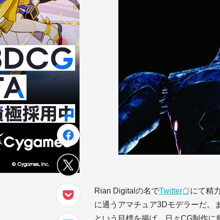
Rian Digitalの名で
Twitter
にて精
に通うアマチュア3Dモデラーだ。
という目標を掲げ、日々CG制作に