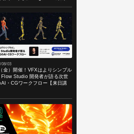
/08/03
7（金）開催！VFXはよりシンプル
Flow Studio 開発者が語る次世
のAI・CGワークフロー【来日講
】