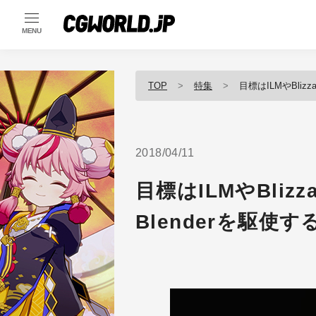
MENU
TOP
特集
目標はILMやBliz
2018/04/11
目標はILMやBliz
Blenderを駆使