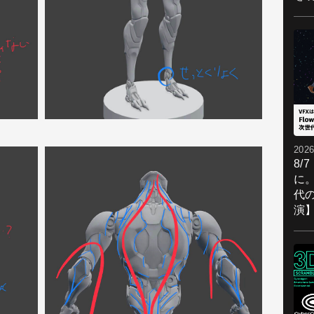
2026
8/
に。
代
演