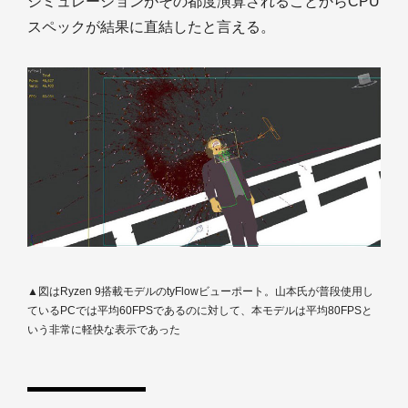
シミュレーションがその都度演算されることからCPU
スペックが結果に直結したと言える。
▲図はRyzen 9搭載モデルのtyFlowビューポート。山本氏が普段使用し
ているPCでは平均60FPSであるのに対して、本モデルは平均80FPSと
いう非常に軽快な表示であった