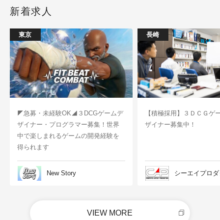
新着求人
東京
長崎
◤急募・未経験OK◢３DCGゲームデ
【積極採用】３ＤＣＧゲ
ザイナー・プログラマー募集！世界
ザイナー募集中！
中で楽しまれるゲームの開発経験を
得られます
New Story
シーエイプロダ
VIEW MORE