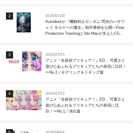
2026/07/28
Autodeskが『機動戦士ガンダム 閃光のハサウ
ェイ キルケーの魔女』制作事例を公開―Flow
Production Trackingと3ds Maxが支えたCG制
作現場
2026/07/23
アニメ『名探偵プリキュア！』ED 、可愛さと
遊び心あふれるプリキュアたちの表現に注目！
〜No.2／モデリング＆リギング篇
2026/07/22
アニメ『名探偵プリキュア！』ED 、可愛さと
遊び心あふれるプリキュアたちの表現に注
目！〜No.1／演出篇
2026/08/04