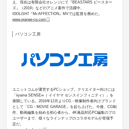
え、現在は有限会社オレンジにて『BEASTARS ビースター
ズ』（2019）などのアニメ案件で活躍中。
IDOLiSH7『Mr.AFFECTiON』MVでは監督を務めた。
www.orange-cg.com
パソコン工房
ユニットコムが運営するPCショップ。クリエイター向けには
「iiyama SENSE∞（ イイヤマ センスインフィニティ）」を
展開している。2016年12月よりCG・映像制作者向けブランド
として「CG・MOVIE GARAGE」を起ち上げた。今後、CG制
作、動画編集を始める初心者から、4K液晶対応PC編集のプロ
ユーザーまで、様々なラインナップのコラボモデルが登場予
定だ。