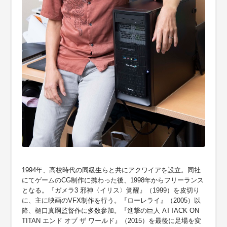
1994年、高校時代の同級生らと共にアクワイアを設立。同社
にてゲームのCG制作に携わった後、1998年からフリーランス
となる。『ガメラ3 邪神〈イリス〉覚醒』（1999）を皮切り
に、主に映画のVFX制作を行う。『ローレライ』（2005）以
降、樋口真嗣監督作に多数参加。『進撃の巨人 ATTACK ON
TITAN エンド オブ ザ ワールド』（2015）を最後に足場を変