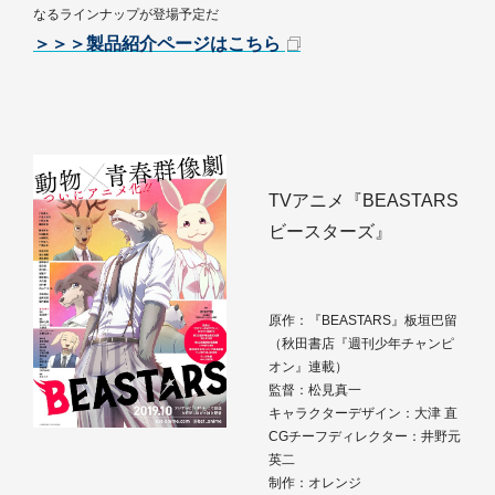
なるラインナップが登場予定だ
＞＞＞製品紹介ページはこちら
TVアニメ『BEASTARS
ビースターズ』
原作：『BEASTARS』板垣巴留
（秋田書店『週刊少年チャンピ
オン』連載）
監督：松見真一
キャラクターデザイン：大津 直
CGチーフディレクター：井野元
英二
制作：オレンジ