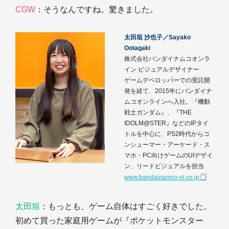
CGW
：そうなんですね。驚きました。
太田垣 沙也子／Sayako
Ootagaki
株式会社バンダイナムコオンラ
イン ビジュアルデザイナー
ゲームデベロッパーでの受託開
発を経て、2015年にバンダイナ
ムコオンラインへ入社。『機動
戦士ガンダム』、『THE
IDOLM@STER』などのIPタイ
トルを中心に、PS2時代からコ
ンシューマー・アーケード・ス
マホ・PC向けゲームのUIデザイ
ン、リードビジュアルを担当
www.bandainamco-ol.co.jp
太田垣
：もっとも、ゲーム自体はすごく好きでした。
初めて買った家庭用ゲームが『ポケットモンスター