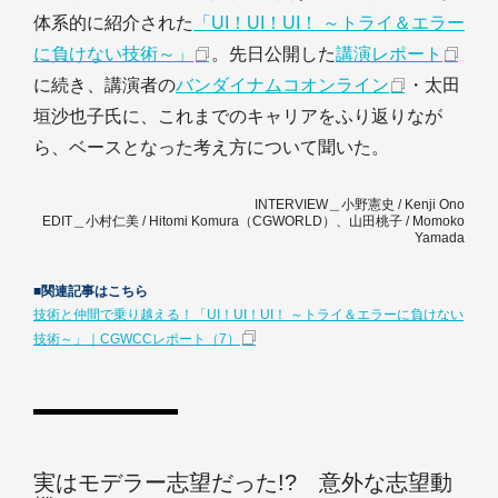
体系的に紹介された
「UI！UI！UI！ ～トライ＆エラー
に負けない技術～」
。先日公開した
講演レポート
に続き、講演者の
バンダイナムコオンライン
・太田
垣沙也子氏に、これまでのキャリアをふり返りなが
ら、ベースとなった考え方について聞いた。
INTERVIEW＿小野憲史 / Kenji Ono
EDIT＿小村仁美 / Hitomi Komura（CGWORLD）、山田桃子 / Momoko
Yamada
■関連記事はこちら
技術と仲間で乗り越える！「UI！UI！UI！ ～トライ＆エラーに負けない
技術～」｜CGWCCレポート（7）
実はモデラー志望だった!? 意外な志望動