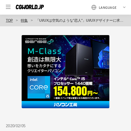
TOP
特集
「UI/UXは空気のような"恋人"」UI/UXデザイナーに求められる次世代のマインドセット
2020/02/05