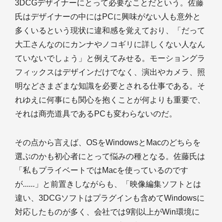
3DCGデザイナーにとって必要なことだという。佐藤
氏はデザイナーの中にはPCに興味がない人も意外と
多くいるという現状に違和感を覚えており、「だって
大工さんなのにカンナやノコギリに詳しくない人なん
ていないでしょう」と例えてみせる。モーショングラ
フィックスはデザインだけでなく、演出やカメラ、照
明などさまざまな知識を必要とされる仕事である。そ
れゆえに何事にも関心を抱くことが何よりも重要で、
それは商売道具であるPCも変わらないのだ。
その点から言えば、OSをWindowsとMacのどちらを
選ぶのかも初心者にとって悩みの種となる。佐藤氏は
「私もプライベートではMacを使っているのです
が......」と前置きしながらも、「映像編集ソフトとは
違い、3DCGソフトはプラグインも含めてWindowsに
対応したものが多く、会社では9割以上がWin環境に