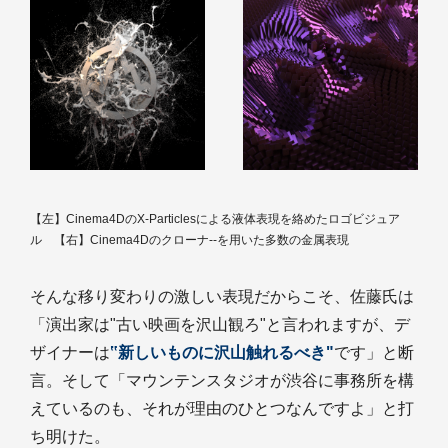
【左】Cinema4DのX-Particlesによる液体表現を絡めたロゴビジュア
ル 【右】Cinema4Dのクローナ--を用いた多数の金属表現
そんな移り変わりの激しい表現だからこそ、佐藤氏は
「演出家は"古い映画を沢山観ろ"と言われますが、デ
ザイナーは
‟新しいものに沢山触れるべき"
です」と断
言。そして「マウンテンスタジオが渋谷に事務所を構
えているのも、それが理由のひとつなんですよ」と打
ち明けた。