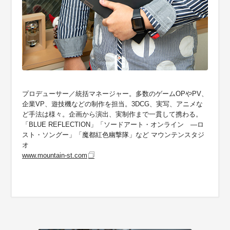
プロデューサー／統括マネージャー。多数のゲームOPやPV、
企業VP、遊技機などの制作を担当。3DCG、実写、アニメな
ど手法は様々。企画から演出、実制作まで一貫して携わる。
「BLUE REFLECTION」「ソードアート・オンライン —ロ
スト・ソングー」「魔都紅色幽撃隊」など マウンテンスタジ
オ
www.mountain-st.com