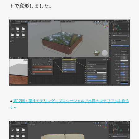
トで変形しました。
▲
第12回：実寸モデリング～プロシージャルで木目のマテリアルを作ろ
う～