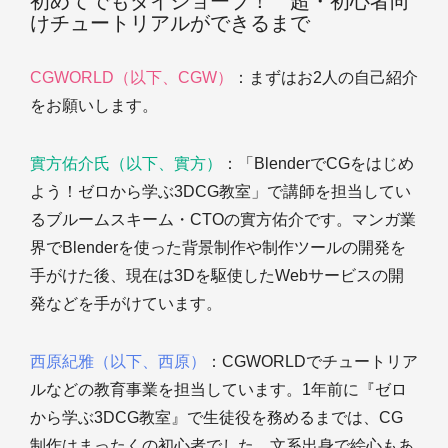
初めてでもダイジョーブ！ 超・初心者向
けチュートリアルができるまで
CGWORLD（以下、CGW）
：まずはお2人の自己紹介
をお願いします。
實方佑介氏（以下、實方）
：「BlenderでCGをはじめ
よう！ゼロから学ぶ3DCG教室」で講師を担当してい
るブルームスキーム・CTOの實方佑介です。マンガ業
界でBlenderを使った背景制作や制作ツールの開発を
手がけた後、現在は3Dを駆使したWebサービスの開
発などを手がけています。
西原紀雅（以下、西原）
：CGWORLDでチュートリア
ルなどの教育事業を担当しています。1年前に『ゼロ
から学ぶ3DCG教室』で生徒役を務めるまでは、CG
制作はまったくの初心者でした。文系出身で絵心もあ