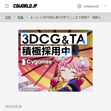
TOP
特集
まったくのCG初心者が1年でここまで成長!? 講師と生徒がふり返る、Blender習得の道のり
2021/04/28