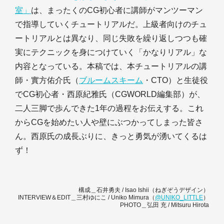
室」
は、まったくのCG初心者に講師がマンツーマン
で指導していくチュートリアルだ。上級者向けのチュ
ートリアルとは異なり、同じ失敗を繰り返しつつも確
実にテクニックを身につけていく「かなりリアル」な
内容となっている。本稿では、本チュートリアルの講
師・實方佑介氏（
ブルームスキーム
・CTO）と生徒役
でCG初心者・西原紀雅氏（CGWORLD編集部）が、
二人三脚で歩んできた1年の過程をお伝えする。これ
からCGを始めたい人や壁にぶつかってしまった皆さ
ん。西原氏の成長ぶりに、きっと勇気が湧いてくるは
ず！
構成＿石井勇夫 / Isao Ishii（ねぎぞうデザイン）
INTERVIEW＆EDIT＿三村ゆにこ / Uniko Mimura（
@UNIKO_LITTLE
）
PHOTO＿弘田 充 / Mitsuru Hirota