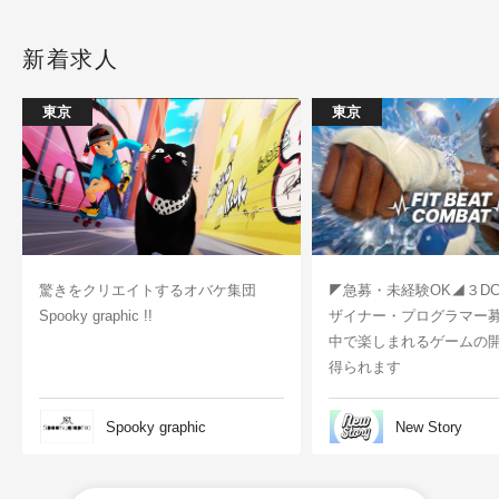
新着求人
東京
東京
驚きをクリエイトするオバケ集団
◤急募・未経験OK◢３D
Spooky graphic !!
ザイナー・プログラマー
中で楽しまれるゲームの
得られます
Spooky graphic
New Story