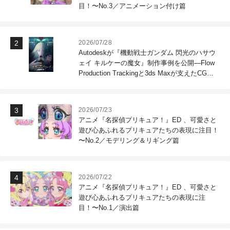
目！〜No.3／アニメーション付け篇
2026/07/28
Autodeskが『機動戦士ガンダム 閃光のハサウ
ェイ キルケーの魔女』制作事例を公開―Flow
Production Trackingと3ds Maxが支えたCG制
作現場
2026/07/23
アニメ『名探偵プリキュア！』ED 、可愛さと
遊び心あふれるプリキュアたちの表現に注目！
〜No.2／モデリング＆リギング篇
2026/07/22
アニメ『名探偵プリキュア！』ED 、可愛さと
遊び心あふれるプリキュアたちの表現に注
目！〜No.1／演出篇