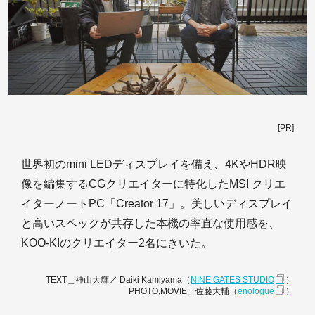
[PR]
世界初のmini LEDディスプレイを備え、4KやHDR映
像を編集するCGクリエイターに特化したMSI クリエ
イターノートPC「Creator 17」。美しいディスプレイ
と高いスペックが共存した本機の率直な使用感を、
KOO-KIのクリエイター2名にきいた。
TEXT＿神山大輝／ Daiki Kamiyama（
NINE GATES STUDIO
）
PHOTO,MOVIE＿佐藤大輔（
enologue
）