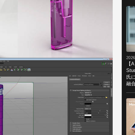
グ
さ
2026
【A
St
氏
融
htt