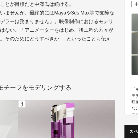
中
ことが目標だと中澤氏は続ける。
ませんが、最終的にはMayaや3ds Max等で支障な
デラーは務まりません」。映像制作におけるモデリ
はない。「アニメーターをはじめ、後工程の方々が
そのためにどうすべきか......といったことも伝え
るモチーフをモデリングする
「
モ
映
な
ニ
い
背
ス
モ