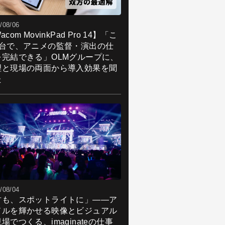
/08/06
acom MovinkPad Pro 14】「こ
1台で、アニメの監督・演出の仕
を完結できる」OLMグループに、
理と現場の両面から導入効果を聞
た
/08/04
君も、スポットライトに」――ア
ドルを輝かせる映像とビジュアル
場でつくる、imaginateの仕事