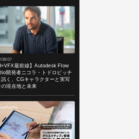
の鬼」でも、様々なモチーフの課題が出
れるそうだ。
株式会社アニマロイド
/08/07
I×VFX最前線】Autodesk Flow
udio開発者ニコラ・トドロビッチ
に訊く、CGキャラクターと実写
合の現在地と未来
p://www.animaroid.com/