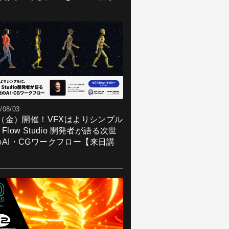
/08/03
7（金）開催！VFXはよりシンプル
Flow Studio 開発者が語る次世
のAI・CGワークフロー【来日講
】