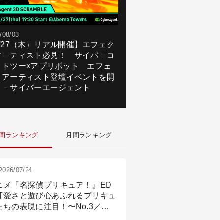
/08/03
8/27（木）リアル開催】エフェク
アーティスト必見！ サイバーコ
クトツー×アプリボット エフェ
トアーティスト登壇イベントを開
！－サイバーエージェント
間ランキング
月間ランキング
2026/07/24
ニメ『名探偵プリキュア！』ED
可愛さと遊び心あふれるプリキュ
たちの表現に注目！〜No.3／ア
メーション付け篇