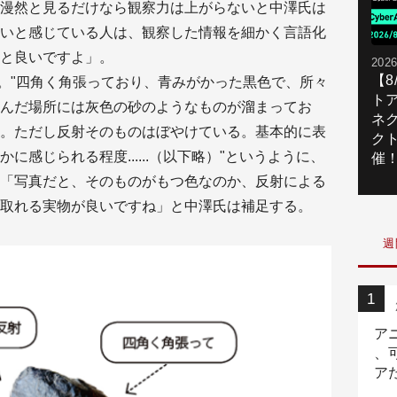
漫然と見るだけなら観察力は上がらないと中澤氏は
いと感じている人は、観察した情報を細かく言語化
と良いですよ」。
2026
【
う。"四角く角張っており、青みがかった黒色で、所々
ト
んだ場所には灰色の砂のようなものが溜まってお
ネ
。ただし反射そのものはぼやけている。基本的に表
ク
感じられる程度......（以下略）"というように、
催
「写真だと、そのものがもつ色なのか、反射による
取れる実物が良いですね」と中澤氏は補足する。
週
ア
、
ア
ニ