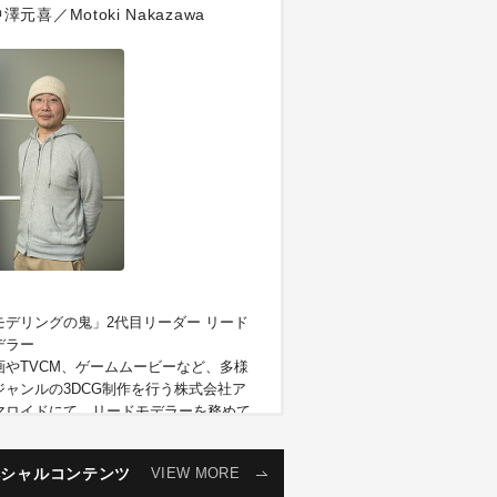
澤元喜／Motoki Nakazawa
モデリングの鬼」2代目リーダー リード
デラー
画やTVCM、ゲームムービーなど、多様
ジャンルの3DCG制作を行う株式会社ア
マロイドにて、リードモデラーを務めて
る。同社のモデラーは、キャラクター、
景、プロップ（小物）を問わず、多様な
ペシャルコンテンツ
VIEW MORE
チーフを手がける。そのため「モデリン