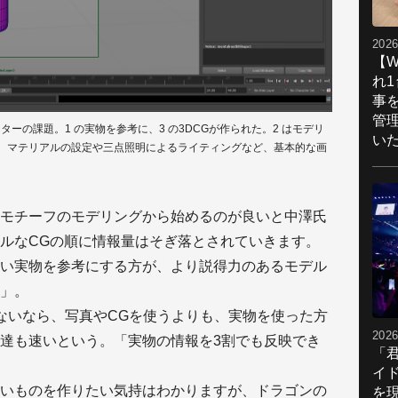
2026
【W
れ
事
管
ターの課題。1 の実物を参考に、3 の3DCGが作られた。2 はモデリ
い
、マテリアルの設定や三点照明によるライティングなど、基本的な画
モチーフのモデリングから始めるのが良いと中澤氏
ルなCGの順に情報量はそぎ落とされていきます。
い実物を参考にする方が、より説得力のあるモデル
」。
ないなら、写真やCGを使うよりも、実物を使った方
2026
達も速いという。「実物の情報を3割でも反映でき
「
イ
いものを作りたい気持はわかりますが、ドラゴンの
を現