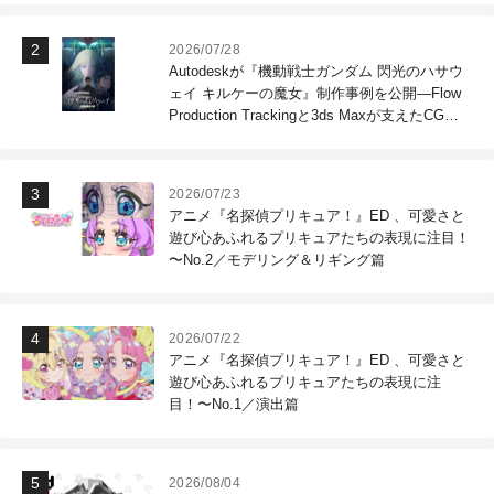
2026/07/28
Autodeskが『機動戦士ガンダム 閃光のハサウ
ェイ キルケーの魔女』制作事例を公開―Flow
Production Trackingと3ds Maxが支えたCG制
作現場
2026/07/23
アニメ『名探偵プリキュア！』ED 、可愛さと
遊び心あふれるプリキュアたちの表現に注目！
〜No.2／モデリング＆リギング篇
2026/07/22
アニメ『名探偵プリキュア！』ED 、可愛さと
遊び心あふれるプリキュアたちの表現に注
目！〜No.1／演出篇
2026/08/04