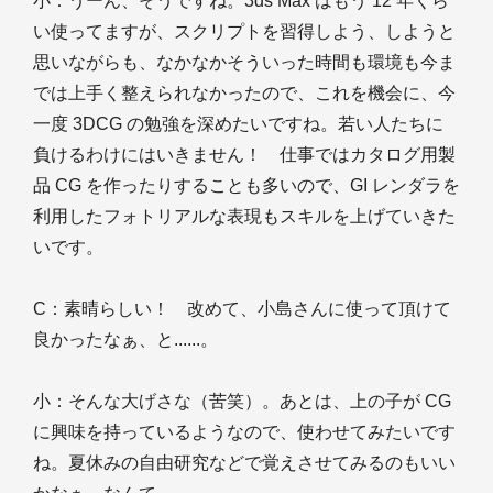
小
：うーん、そうですね。3ds Max はもう 12 年くら
い使ってますが、スクリプトを習得しよう、しようと
思いながらも、なかなかそういった時間も環境も今ま
では上手く整えられなかったので、これを機会に、今
一度 3DCG の勉強を深めたいですね。若い人たちに
負けるわけにはいきません！ 仕事ではカタログ用製
品 CG を作ったりすることも多いので、GI レンダラを
利用したフォトリアルな表現もスキルを上げていきた
いです。
C
：素晴らしい！ 改めて、小島さんに使って頂けて
良かったなぁ、と......。
小
：そんな大げさな（苦笑）。あとは、上の子が CG
に興味を持っているようなので、使わせてみたいです
ね。夏休みの自由研究などで覚えさせてみるのもいい