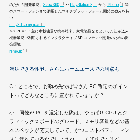
のための開発環境。
Xbox 360
や
PlayStation 3
から
iPhone
等
のスマートフォンまで網羅したマルチプラットフォーム開発に強みを持
つ
unity3d.com/japan
※3 REMO：主に車載機器や携帯端末、家電製品などといった組み込み
機器環境で利用されるインタラクティブ 3D コンテンツ開発のための開
発環境
remo.jp
満足できる性能、さらにホームユースでの利点も
C
：ところで、お勤め先では皆さん PC 選定のポイン
トってどんなところに置かれていますか？
小
：同僚が PC を選定した際は、やっぱり CPU とグ
ラフィックスボードのグレード、メモリ容量などの基
本スペックが充実していて、かつコストパフォーマン
スに優れているかでしょうね、よくばりですけど