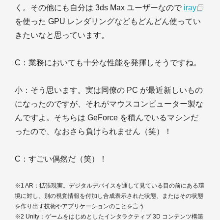
く。その他にも自分は 3ds Max ユーザーなので
iray
を使った GPU レンダリングなどもどんどん使ってい
きたいなと思っています。
C
：業務においても十分な性能を発揮しそうですね。
小
：そう思います。実は同僚の PC が最近新しいもの
になったのですが、それがマウスコンピューター製な
んですよ。そちらは GeForce を積んでいるマシンだ
ったので、なおさら負けられません（笑）！
C
：すごい偶然だ（笑）！
※1 AR：拡張現実。デジタルデバイスを通して見ている目の前にある環
境に対し、別の視覚情報を付加し合成表示された状態、またはその状態
を作り出す技術やアプリケーションのことを言う
※2 Unity：ゲームをはじめとしたインタラクティブ 3D コンテンツ構築