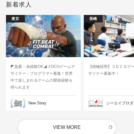
新着求人
東京
長崎
◤急募・未経験OK◢３DCGゲームデ
【積極採用】３ＤＣＧゲ
ザイナー・プログラマー募集！世界
ザイナー募集中！
中で楽しまれるゲームの開発経験を
得られます
New Story
シーエイプロダ
VIEW MORE