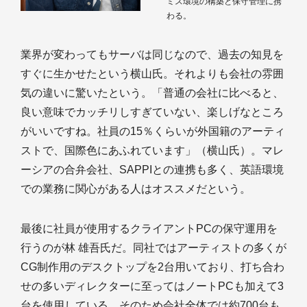
ミス環境の構築と保守管理に携
わる。
業界が変わってもサーバは同じなので、過去の知見を
すぐに生かせたという横山氏。それよりも会社の雰囲
気の違いに驚いたという。「普通の会社に比べると、
良い意味でカッチリしすぎていない、楽しげなところ
がいいですね。社員の15％くらいが外国籍のアーティ
ストで、国際色にあふれています」（横山氏）。マレ
ーシアの合弁会社、SAPPIとの連携も多く、英語環境
での業務に関心がある人はオススメだという。
最後に社員が使用するクライアントPCの保守運用を
行うのが林 雄吾氏だ。同社ではアーティストの多くが
CG制作用のデスクトップを2台用いており、打ち合わ
せの多いディレクターに至ってはノートPCも加えて3
台を使用している。そのため会社全体では約700台も