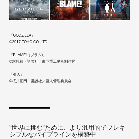
『GODZILLA』
©2017 TOHO CO.,LTD.
『BLAME!（ブラム)』
©弐瓶勉・講談社／東亜重工動画制作局
『亜人』
©桜井画門・講談社／亜人管理委員会
"世界に挑む"ために、より汎用的でフレキ
シブルなパイプラインを構築中