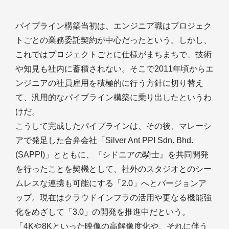
パイプライン構築当初は、エンジニア職はプロジェク
トごとの業務委託契約が中心だったという。しかし、
これではプロジェクトごとに仕様がまちまちで、技術
や知見も社内に蓄積されない。そこで2011年頃からエ
ンジニアの社員雇用を積極的に行う方針に切り替え
て、汎用的なパイプライン構築に乗り出したというわ
けだ。
こうして完成したパイプラインは、その後、マレーシ
アで発足した合弁会社「Silver Ant PPI Sdn. Bhd.
(SAPPI)」とともに、『シドニアの騎士』を共同開発
を行ったことを契機として、社外のスタジオとのシー
ムレスな連携も可能にする「2.0」へとバージョンア
ップ。現在はクラウドインフラの活用や更なる機能強
化をめざして「3.0」の開発を推進中だという。
「4Kや8Kといった映像の高解像度化や、それに伴う