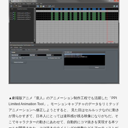
▲劇場版アニメ『亜人』のアニメーション制作工程でも活躍した「PPI
Limited Animation Tool」。モーションキャプチャのデータをリミテッド
アニメーションへ修正しようとすると、 見た目はセルルックなのに動き
が滑らかすぎて、日本人にとっては違和感が残る映像になりがちだ。そ
こでキャラクターの動きにあわせて、自動的にコマ抜きを実現する本ツ