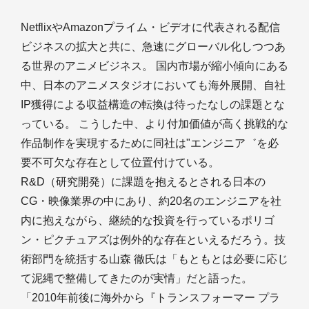
NetflixやAmazonプライム・ビデオに代表される配信
ビジネスの拡大と共に、急速にグローバル化しつつあ
る世界のアニメビジネス。 国内市場が縮小傾向にある
中、日本のアニメスタジオにおいても海外展開、自社
IP獲得による収益構造の転換は待ったなしの課題とな
っている。 こうした中、より付加価値が高く挑戦的な
作品制作を実現するために同社は"エンジニア゛を必
要不可欠な存在として位置付けている。
R&D（研究開発）に課題を抱えるとされる日本の
CG・映像業界の中にあり、約20名のエンジニアを社
内に抱えながら、継続的な投資を行っているポリゴ
ン・ピクチュアズは例外的な存在といえるだろう。技
術部門を統括する山森 徹氏は「もともとは必要に応じ
て泥縄で整備してきたのが実情」だと語った。
「2010年前後に海外から『トランスフォーマー プラ