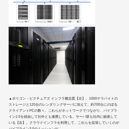
▲ポリゴン・ピクチュアズ インフラ概念図【左】。1000テラバイトの
ストレージと120台のレンダリングサーバに加えて、約700台にのぼる
クライアントPCの数々。これらがネットワークでつながり、パイプラ
イン2.0を経由して社外とも連携している。サーバ群も社内に鎮座して
いる【右】。クラウドインフラを利用して、これらを拡張していくのが
パイプライン3.0のミッションだ。