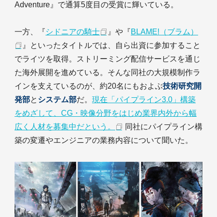
Adventure』で通算5度目の受賞に輝いている。
一方、『
シドニアの騎士
』や『
BLAME!（ブラム）
』といったタイトルでは、自ら出資に参加すること
でライツを取得。ストリーミング配信サービスを通じ
た海外展開を進めている。そんな同社の大規模制作ラ
インを支えているのが、約20名にもおよぶ
技術研究開
発部
と
システム部
だ。
現在「パイプライン3.0」構築
をめざして、CG・映像分野をはじめ業界内外から幅
広く人材を募集中だという。
同社にパイプライン構
築の変遷やエンジニアの業務内容について聞いた。