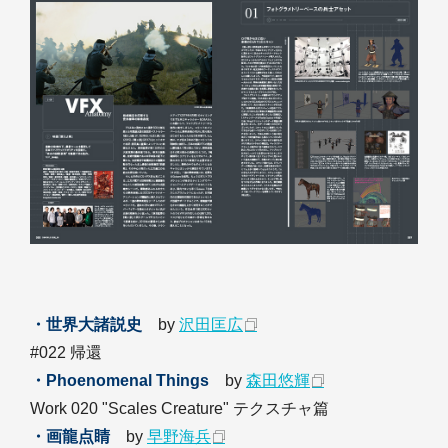
・世界大諸説史
by
沢田匡広
#022 帰還
・Phoenomenal Things
by
森田悠輝
Work 020 "Scales Creature" テクスチャ篇
・画龍点睛
by
早野海兵