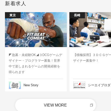
新着求人
東京
長崎
◤急募・未経験OK◢３DCGゲームデ
【積極採用】３ＤＣＧゲ
ザイナー・プログラマー募集！世界
ザイナー募集中！
中で楽しまれるゲームの開発経験を
得られます
New Story
シーエイプロダ
VIEW MORE