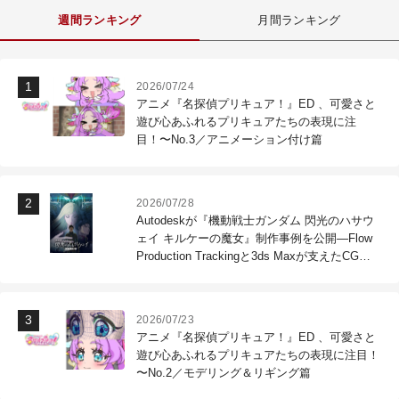
週間ランキング
月間ランキング
2026/07/24
アニメ『名探偵プリキュア！』ED 、可愛さと
遊び心あふれるプリキュアたちの表現に注
目！〜No.3／アニメーション付け篇
2026/07/28
Autodeskが『機動戦士ガンダム 閃光のハサウ
ェイ キルケーの魔女』制作事例を公開―Flow
Production Trackingと3ds Maxが支えたCG制
作現場
2026/07/23
アニメ『名探偵プリキュア！』ED 、可愛さと
遊び心あふれるプリキュアたちの表現に注目！
〜No.2／モデリング＆リギング篇