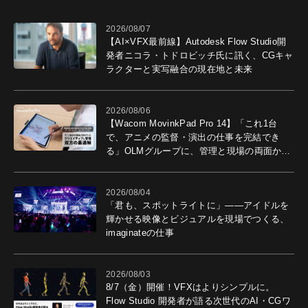
2026/08/07
【AI×VFX最前線】Autodesk Flow Studio開
発者ニコラ・トドロビッチ氏に訊く、CGキャ
ラクターと実写融合の現在地と未来
2026/08/06
【Wacom MovinkPad Pro 14】「これ1台
で、アニメの監督・演出の仕事を完結でき
る」OLMグループに、管理と現場の両面から
導入効果を聞いた
2026/08/04
「君も、スポットライトに」――アイドルを
輝かせる映像とビジュアルを現場でつくる、
imaginateの仕事
2026/08/03
8/7（金）開催！VFXはよりシンプルに。
Flow Studio 開発者が語る次世代のAI・CGワ