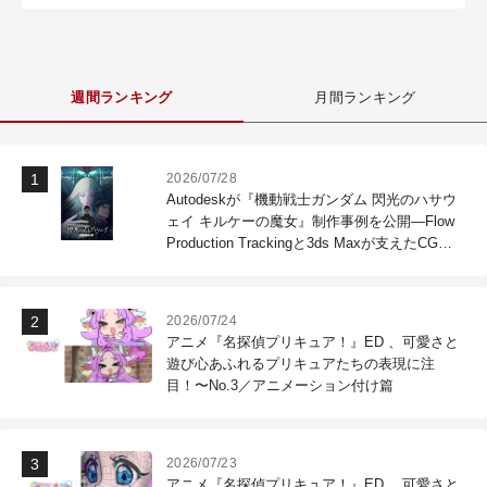
週間ランキング
月間ランキング
2026/07/28
Autodeskが『機動戦士ガンダム 閃光のハサウ
ェイ キルケーの魔女』制作事例を公開―Flow
Production Trackingと3ds Maxが支えたCG制
作現場
2026/07/24
アニメ『名探偵プリキュア！』ED 、可愛さと
遊び心あふれるプリキュアたちの表現に注
目！〜No.3／アニメーション付け篇
2026/07/23
アニメ『名探偵プリキュア！』ED 、可愛さと