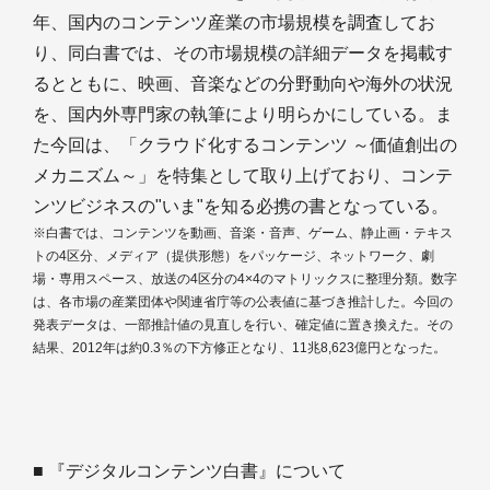
年、国内のコンテンツ産業の市場規模を調査してお
り、同白書では、その市場規模の詳細データを掲載す
るとともに、映画、音楽などの分野動向や海外の状況
を、国内外専門家の執筆により明らかにしている。ま
た今回は、「クラウド化するコンテンツ ～価値創出の
メカニズム～」を特集として取り上げており、コンテ
ンツビジネスの"いま"を知る必携の書となっている。
※白書では、コンテンツを動画、音楽・音声、ゲーム、静止画・テキス
トの4区分、メディア（提供形態）をパッケージ、ネットワーク、劇
場・専用スペース、放送の4区分の4×4のマトリックスに整理分類。数字
は、各市場の産業団体や関連省庁等の公表値に基づき推計した。今回の
発表データは、一部推計値の見直しを行い、確定値に置き換えた。その
結果、2012年は約0.3％の下方修正となり、11兆8,623億円となった。
■ 『デジタルコンテンツ白書』について