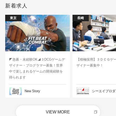
新着求人
東京
長崎
◤急募・未経験OK◢３DCGゲームデ
【積極採用】３ＤＣＧゲ
ザイナー・プログラマー募集！世界
ザイナー募集中！
中で楽しまれるゲームの開発経験を
得られます
New Story
シーエイプロダ
VIEW MORE