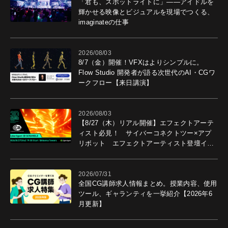
「君も、スポットライトに」――アイドルを
輝かせる映像とビジュアルを現場でつくる、
imaginateの仕事
2026/08/03
8/7（金）開催！VFXはよりシンプルに。
Flow Studio 開発者が語る次世代のAI・CGワ
ークフロー【来日講演】
2026/08/03
【8/27（木）リアル開催】エフェクトアーテ
ィスト必見！ サイバーコネクトツー×アプ
リボット エフェクトアーティスト登壇イベ
ントを開催！－サイバーエージェント
2026/07/31
全国CG講師求人情報まとめ。授業内容、使用
ツール、ギャランティを一挙紹介【2026年6
月更新】