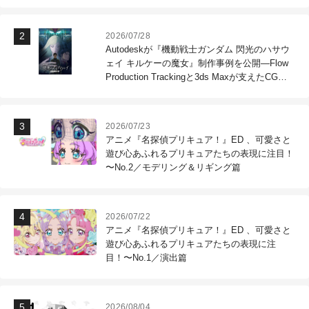
2026/07/28
Autodeskが『機動戦士ガンダム 閃光のハサウ
ェイ キルケーの魔女』制作事例を公開―Flow
Production Trackingと3ds Maxが支えたCG制
作現場
2026/07/23
アニメ『名探偵プリキュア！』ED 、可愛さと
遊び心あふれるプリキュアたちの表現に注目！
〜No.2／モデリング＆リギング篇
2026/07/22
アニメ『名探偵プリキュア！』ED 、可愛さと
遊び心あふれるプリキュアたちの表現に注
目！〜No.1／演出篇
2026/08/04