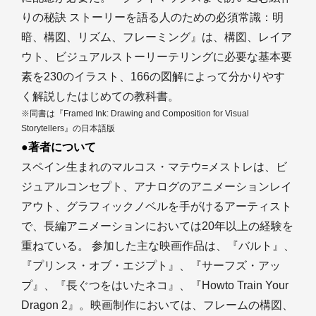
りの秘訣 ストーリーを語る人のための必須常識：明
暗、構図、リズム、フレーミング』は、構図、レイア
ウト、ビジュアルストーリーテリングに必要な基本要
素を230のイラスト、166の図解によって分かりやす
く解説したはじめての教科書。
※同書は『Framed Ink: Drawing and Composition for Visual
Storytellers』の日本語版
●著者について
スペイン生まれのマルコス・マテウ=メストレは、ビ
ジュアルコンセプト、アナログのアニメーションレイ
アウト、グラフィックノベルを手がけるアーティスト
で、長編アニメーションにおいては20年以上の経験を
重ねている。 参加した主な映画作品は、『バルト』、
『プリンス・オブ・エジプト』、『サーフズ・アッ
プ』、『長ぐつをはいたネコ』、『Howto Train Your
Dragon 2』。映画制作においては、フレームの構図、