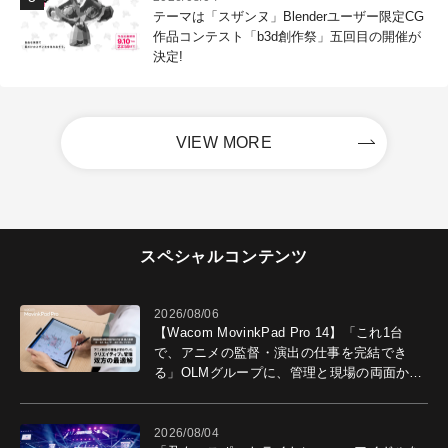
テーマは「スザンヌ」Blenderユーザー限定CG
作品コンテスト「b3d創作祭」五回目の開催が
決定!
VIEW MORE
スペシャルコンテンツ
2026/08/06
【Wacom MovinkPad Pro 14】「これ1台
で、アニメの監督・演出の仕事を完結でき
る」OLMグループに、管理と現場の両面から
導入効果を聞いた
2026/08/04