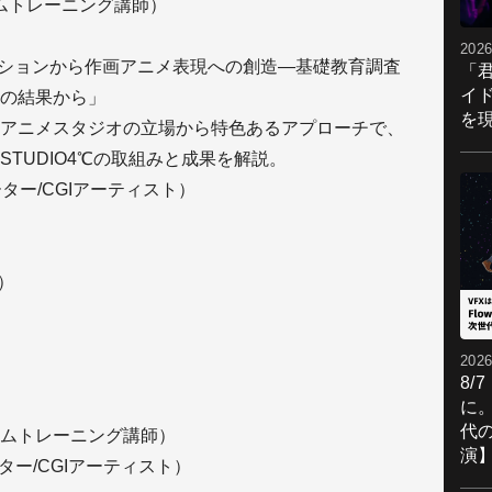
コムトレーニング講師）
2026
ーションから作画アニメ表現への創造―基礎教育調査
「
イ
の結果から」
を現
アニメスタジオの立場から特色あるアプローチで、
TUDIO4℃の取組みと成果を解説。
ーター/CGIアーティスト）
）
2026
8/
に。
代
ムトレーニング講師）
演
ーター/CGIアーティスト）