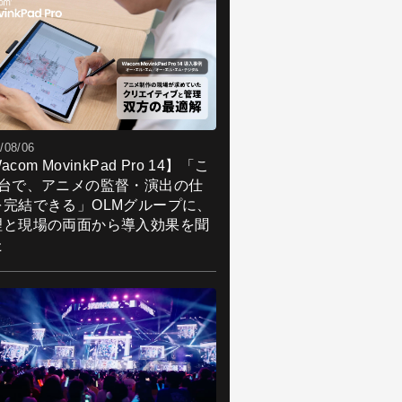
/08/06
acom MovinkPad Pro 14】「こ
1台で、アニメの監督・演出の仕
を完結できる」OLMグループに、
理と現場の両面から導入効果を聞
た