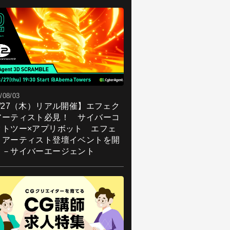
/08/03
8/27（木）リアル開催】エフェク
アーティスト必見！ サイバーコ
クトツー×アプリボット エフェ
トアーティスト登壇イベントを開
！－サイバーエージェント