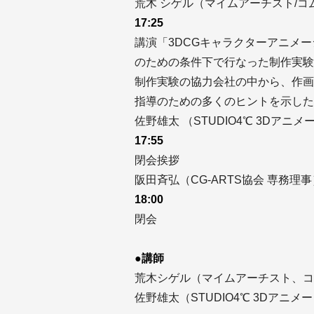
荒木 シゲル（マイムアーチスト/
17:25
講演「3DCGキャラクターアニメ
のための条件下で行なった制作実験
制作実験の協力会社の中から、作画
指導のための多くのヒントを示したS
佐野雄太 （STUDIO4℃ 3Dアニメ
17:55
閉会挨拶
阪田斉弘（CG-ARTS協会 専務理事
18:00
閉会
●講師
荒木シゲル（マイムアーチスト、コ
佐野雄太（STUDIO4℃ 3Dアニメ