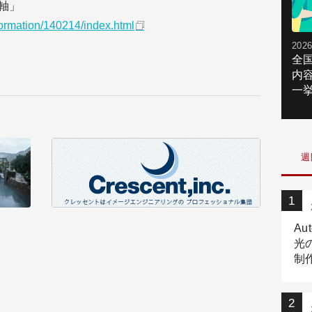
軸」
nformation/140214/index.html
2026
全
内
一挙
週
Au
光
制作
Tr
作