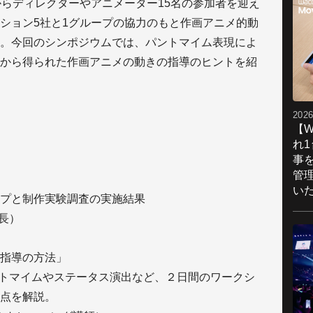
からディレクターやアニメーター15名の参加者を迎え
ション5社と1グループの協力のもと作画アニメ的動
。今回のシンポジウムでは、パントマイム表現によ
から得られた作画アニメの動きの指導のヒントを紹
2026
【W
れ
事
管
い
プと制作実験調査の実施結果
局長）
指導の方法」
ントマイムやステータス演出など、２日間のワークシ
点を解説。