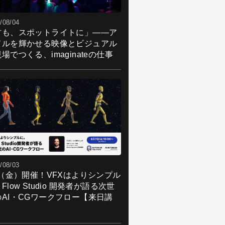
/08/04
君も、スポットライトに」――ア
ドルを輝かせる映像とビジュアル
場でつくる、imaginateの仕事
/08/03
7（金）開催！VFXはよりシンプル
Flow Studio 開発者が語る次世
のAI・CGワークフロー【来日講
】