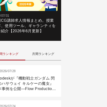
/07/31
国CG講師求人情報まとめ。授業
容、使用ツール、ギャランティを
紹介【2026年6月更新】
間ランキング
月間ランキング
2026/07/28
todeskが『機動戦士ガンダム 閃
のハサウェイ キルケーの魔女』
事例を公開―Flow Production
ackingと3ds Maxが支えたCG制
現場
2026/07/24