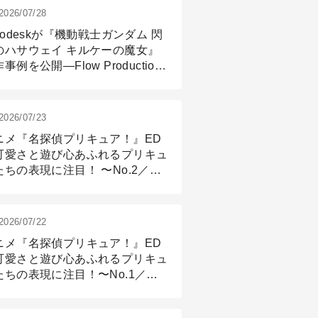
2026/07/28
todeskが『機動戦士ガンダム 閃
のハサウェイ キルケーの魔女』
事例を公開―Flow Production
ackingと3ds Maxが支えたCG制
現場
2026/07/23
ニメ『名探偵プリキュア！』ED
可愛さと遊び心あふれるプリキュ
たちの表現に注目！ 〜No.2／モ
リング＆リギング篇
2026/07/22
ニメ『名探偵プリキュア！』ED
可愛さと遊び心あふれるプリキュ
たちの表現に注目！〜No.1／演
篇