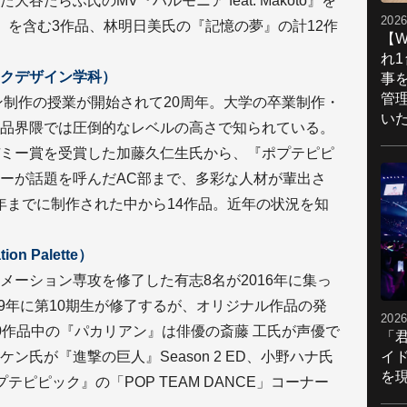
たらふ氏のMV『ハルモニア feat. Makoto』を
2026
』を含む3作品、林明日美氏の『記憶の夢』の計12作
【W
れ
クデザイン学科）
事
管
ン制作の授業が開始されて20周年。大学の卒業制作・
い
品界隈では圧倒的なレベルの高さで知られている。
ミー賞を受賞した加藤久仁生氏から、『ポプテピピ
ーが話題を呼んだAC部まで、多彩な人材が輩出さ
18年までに制作された中から14作品。近年の状況を知
 Palette）
メーション専攻を修了した有志8名が2016年に集っ
19年に第10期生が修了するが、オリジナル作品の発
2026
0作品中の『パカリアン』は俳優の斎藤 工氏が声優で
「
イ
氏が『進撃の巨人』Season 2 ED、小野ハナ氏
を現
ポプテピピック』の「POP TEAM DANCE」コーナー