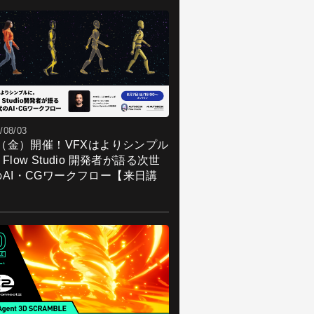
/08/03
7（金）開催！VFXはよりシンプル
Flow Studio 開発者が語る次世
のAI・CGワークフロー【来日講
】