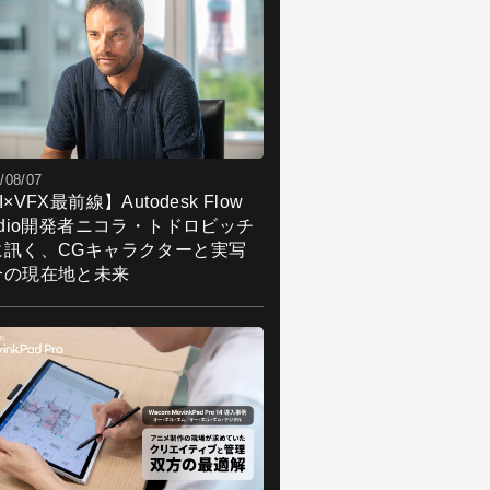
/08/07
I×VFX最前線】Autodesk Flow
udio開発者ニコラ・トドロビッチ
に訊く、CGキャラクターと実写
合の現在地と未来