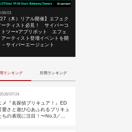
/08/03
8/27（木）リアル開催】エフェク
アーティスト必見！ サイバーコ
クトツー×アプリボット エフェ
トアーティスト登壇イベントを開
！－サイバーエージェント
間ランキング
月間ランキング
2026/07/24
ニメ『名探偵プリキュア！』ED
可愛さと遊び心あふれるプリキュ
たちの表現に注目！〜No.3／ア
メーション付け篇