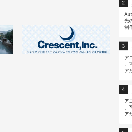
Au
光
制作
Tr
作
ア
、
ア
デ
ア
、
ア
出