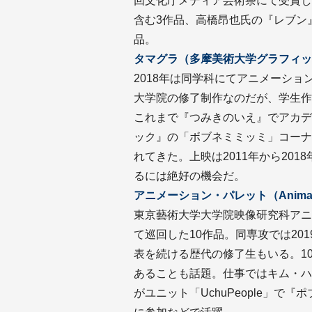
回文化庁メディア芸術祭にて受賞した大谷
含む3作品、高橋昂也氏の『レブン
品。
タマグラ（多摩美術大学グラフィッ
2018年は同学科にてアニメーショ
大学院の修了制作なのだが、学生作
これまで『つみきのいえ』でアカデ
ック』の「ボブネミミッミ」コーナ
れてきた。上映は2011年から20
るには絶好の機会だ。
アニメーション・パレット（Animation
東京藝術大学大学院映像研究科アニ
て巡回した10作品。同専攻では20
表を続ける歴代の修了生もいる。1
あることも話題。仕事ではキム・ハケン
がユニット「UchuPeople」で『