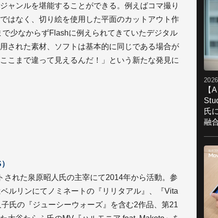
ジャンルを堪能することができる。例えばコマ撮り
ではなく、切り絵を使用した平面のカットアウト作
で少なからずFlashに例えられてきていたデジタル
用された素材、ソフトは基本的に同じである場合が
ここまで違って見えるんだ！」という新たな発見に
2026
【A
St
氏
融
S）
トされた泉原昭人氏の主宰にて2014年から活動。参
ベルリンにてノミネートの『リリタアル』、『Vita
幾久子氏の『ジューシーウォーズ』を含む2作品、第21