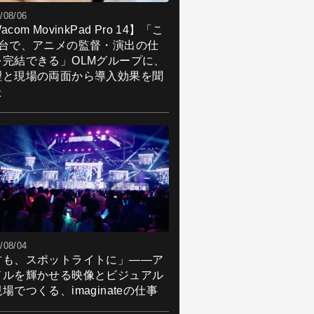
/08/06
acom MovinkPad Pro 14】「こ
1台で、アニメの監督・演出の仕
を完結できる」OLMグループに、
理と現場の両面から導入効果を聞
た
/08/04
君も、スポットライトに」――ア
ドルを輝かせる映像とビジュアル
場でつくる、imaginateの仕事