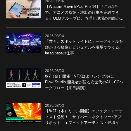
2026/08/06
【Wacom MovinkPad Pro 14】「これ1台
で、アニメの監督・演出の仕事を完結でき
る」OLMグループに、管理と現場の両面から
導入効果を聞いた
2026/08/04
「君も、スポットライトに」――アイドルを
輝かせる映像とビジュアルを現場でつくる、
imaginateの仕事
2026/08/03
8/7（金）開催！VFXはよりシンプルに。
Flow Studio 開発者が語る次世代のAI・CGワ
ークフロー【来日講演】
2026/08/03
【8/27（木）リアル開催】エフェクトアーテ
ィスト必見！ サイバーコネクトツー×アプ
リボット エフェクトアーティスト登壇イベ
ントを開催！－サイバーエージェント