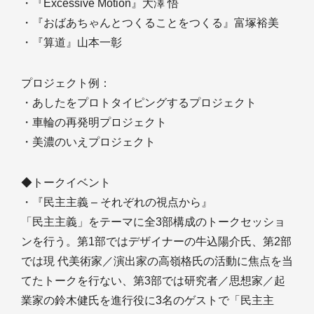
・『Excessive Motion』大澤 悟
・『おばあちゃんとつくることをつくる』富塚裕美
・『算道』山本一彰
プロジェクト例：
・あしたをプロトタイピングするプロジェクト
・車輪の再発明プロジェクト
・美濃のいえプロジェクト
◆トークイベント
・『民主主義 ‒ それぞれの視点から』
「民主主義」をテーマに全3部構成のトークセッショ
ンを行う。第1部ではデザイナーの牛込陽介氏、第2部
では現 代美術家／演出家の高嶺格氏の活動に焦点を当
てたトークを行ない、第3部では研究者／思想家／起
業家の鈴木健氏を進行役に3名のゲストで「民主主