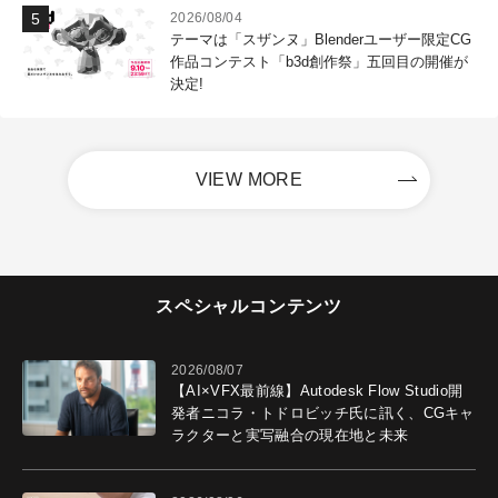
2026/08/04
テーマは「スザンヌ」Blenderユーザー限定CG
作品コンテスト「b3d創作祭」五回目の開催が
決定!
VIEW MORE
スペシャルコンテンツ
2026/08/07
【AI×VFX最前線】Autodesk Flow Studio開
発者ニコラ・トドロビッチ氏に訊く、CGキャ
ラクターと実写融合の現在地と未来