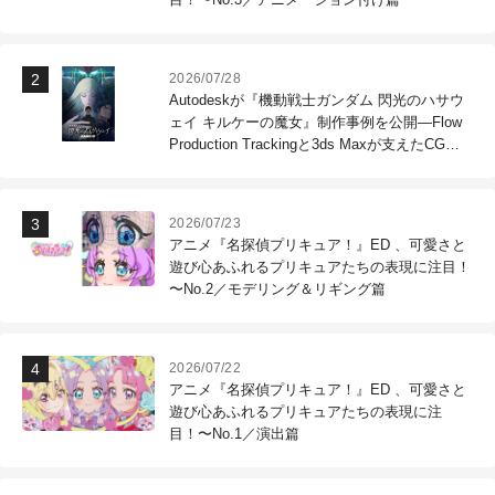
2026/07/28
Autodeskが『機動戦士ガンダム 閃光のハサウ
ェイ キルケーの魔女』制作事例を公開―Flow
Production Trackingと3ds Maxが支えたCG制
作現場
2026/07/23
アニメ『名探偵プリキュア！』ED 、可愛さと
遊び心あふれるプリキュアたちの表現に注目！
〜No.2／モデリング＆リギング篇
2026/07/22
アニメ『名探偵プリキュア！』ED 、可愛さと
遊び心あふれるプリキュアたちの表現に注
目！〜No.1／演出篇