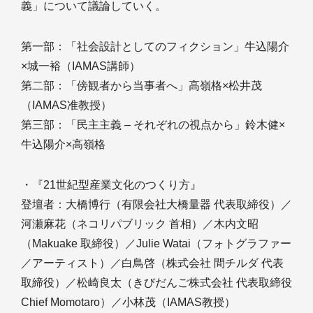
義」について議論していく。
第一部：「社会設計としてのフィクション」牛込陽介
×城一裕（IAMAS講師）
第二部：「傍観者から当事者へ」高嶺格×松井茂
（IAMAS准教授）
第三部：「民主主義 ‒ それぞれの視点から」鈴木健×
牛込陽介×高嶺格
・『21世紀型産業文化のつくり方』
登壇者：大橋博行（有限会社大橋量器 代表取締役）／
河瀬麻花（ネコリパブリック 首相）／木内文昭
（Makuake 取締役）／Julie Watai（フォトグラファー
／アーティスト）／白鳥啓（株式会社 間チルダ 代表
取締役）／松崎良太（きびだんご株式会社 代表取締役
Chief Momotaro）／小林茂（IAMAS教授）