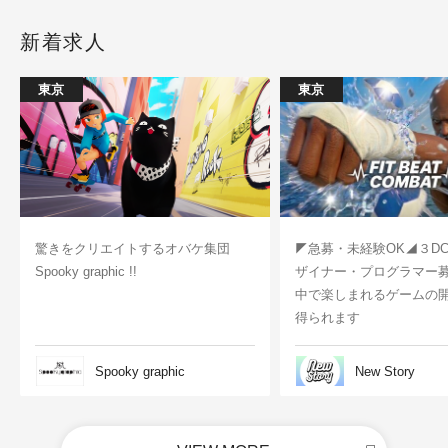
新着求人
東京
東京
驚きをクリエイトするオバケ集団
◤急募・未経験OK◢３D
Spooky graphic !!
ザイナー・プログラマー
中で楽しまれるゲームの
得られます
Spooky graphic
New Story