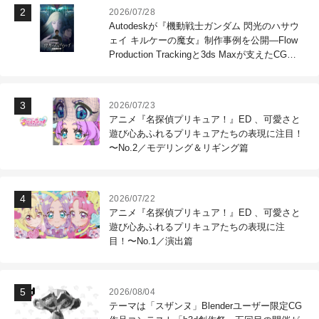
2026/07/28
Autodeskが『機動戦士ガンダム 閃光のハサウ
ェイ キルケーの魔女』制作事例を公開―Flow
Production Trackingと3ds Maxが支えたCG制
作現場
2026/07/23
アニメ『名探偵プリキュア！』ED 、可愛さと
遊び心あふれるプリキュアたちの表現に注目！
〜No.2／モデリング＆リギング篇
2026/07/22
アニメ『名探偵プリキュア！』ED 、可愛さと
遊び心あふれるプリキュアたちの表現に注
目！〜No.1／演出篇
2026/08/04
テーマは「スザンヌ」Blenderユーザー限定CG