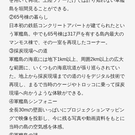
を用いて再現。上陸ツアーだけでは計り知れない軍艦
島を垣間見ることができる。
②65号棟の暮らし
日本初の鉄筋コンクリートアパートが建てられたとい
う軍艦島。中でも65号棟は317戸を有する島内最大の
マンモス棟で、その一室を再現したコーナー。
③採炭現場への道
軍艦島の海底には地下1km以上、周囲2km以上の広大
な範囲に、いくつもの海底坑道が張り巡らされてい
た。地上から採炭現場までの道のりをデジタル技術で
再現し、まるで当時のケージやトロッコに乗って採炭
現場へ向かうような体験ができる。
④軍艦島シンフォニー
全長30mの壁面いっぱいにプロジェクションマッピン
グで映像を投影し、今に残る写真や動画資料をもとに
当時の島の空気感を体感。