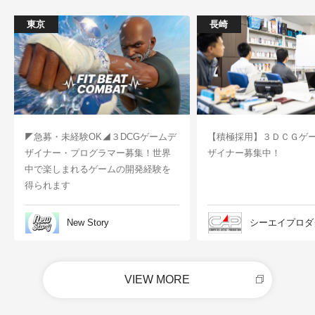
東京
長崎
◤急募・未経験OK◢３DCGゲームデ
【積極採用】３ＤＣＧゲ
ザイナー・プログラマー募集！世界
ザイナー募集中！
中で楽しまれるゲームの開発経験を
得られます
New Story
シーエイプロダ
VIEW MORE