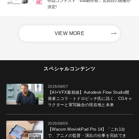
作品コンテスト「b3d創作祭」五回目の開催が
決定!
VIEW MORE
スペシャルコンテンツ
2026/08/07
【AI×VFX最前線】Autodesk Flow Studio開
発者ニコラ・トドロビッチ氏に訊く、CGキャ
ラクターと実写融合の現在地と未来
2026/08/06
【Wacom MovinkPad Pro 14】「これ1台
で、アニメの監督・演出の仕事を完結でき