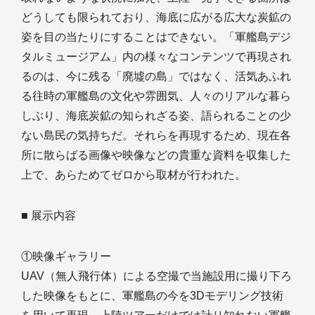
どうしても限られており、海底に広がる広大な炭鉱の
姿を目の当たりにすることはできない。「軍艦島デジ
タルミュージアム」内の様々なコンテンツで再現され
るのは、今に残る「廃墟の島」ではなく、活気あふれ
る往時の軍艦島の文化や雰囲気、人々のリアルな暮ら
しぶり、海底炭鉱の知られざる姿、語られることの少
ない島民の気持ちだ。それらを再現するため、現在各
所に散らばる画像や映像などの貴重な資料を収集した
上で、あらためてゼロから取材が行われた。
■ 展示内容
①映像ギャラリー
UAV（無人飛行体）による空撮で当施設用に撮り下ろ
した映像をもとに、軍艦島の今を3Dモデリング技術