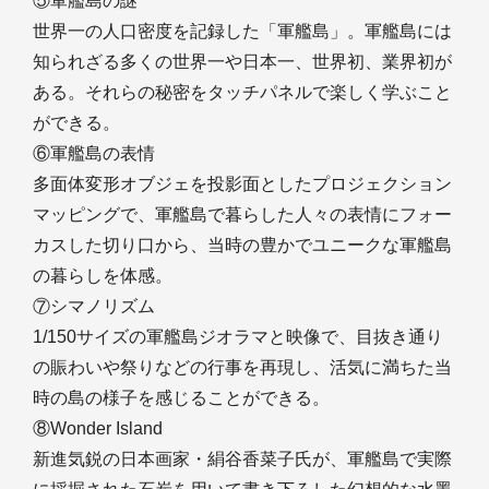
⑤軍艦島の謎
世界一の人口密度を記録した「軍艦島」。軍艦島には
知られざる多くの世界一や日本一、世界初、業界初が
ある。それらの秘密をタッチパネルで楽しく学ぶこと
ができる。
⑥軍艦島の表情
多面体変形オブジェを投影面としたプロジェクション
マッピングで、軍艦島で暮らした人々の表情にフォー
カスした切り口から、当時の豊かでユニークな軍艦島
の暮らしを体感。
⑦シマノリズム
1/150サイズの軍艦島ジオラマと映像で、目抜き通り
の賑わいや祭りなどの行事を再現し、活気に満ちた当
時の島の様子を感じることができる。
⑧Wonder Island
新進気鋭の日本画家・絹谷香菜子氏が、軍艦島で実際