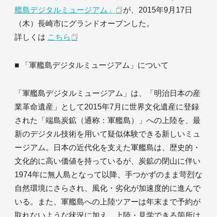
艦島デジタルミュージアム」
が、2015年9月17日
（木）長崎市にグランドオープンした。
詳しくは
こちら
■ 「軍艦島デジタルミュージアム」について
「軍艦島デジタルミュージアム」は、「明治日本の産
業革命遺産」として2015年7月に世界文化遺産に登録
された「端島炭鉱（通称：軍艦島）」への上陸を、最
新のデジタル技術を用いて疑似体験できる新しいミュ
ージアム。日本の近代化を支えた軍艦島は、歴史的・
文化的に高い価値を持っているが、炭鉱の閉山に伴い
1974年に無人島となって以降、手つかずのまま苛烈な
自然環境にさらされ、風化・劣化が加速度的に進んで
いる。また、軍艦島への上陸ツアーは年末まで予約が
取れないような状況に加え、上陸・見学できる箇所は