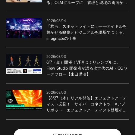
る」OLMグループに、管理と現場の両面から
導入効果を聞いた
2026/08/04
「君も、スポットライトに」――アイドルを
輝かせる映像とビジュアルを現場でつくる、
imaginateの仕事
2026/08/03
8/7（金）開催！VFXはよりシンプルに。
Flow Studio 開発者が語る次世代のAI・CGワ
ークフロー【来日講演】
2026/08/03
【8/27（木）リアル開催】エフェクトアーテ
ィスト必見！ サイバーコネクトツー×アプ
リボット エフェクトアーティスト登壇イベ
ントを開催！－サイバーエージェント