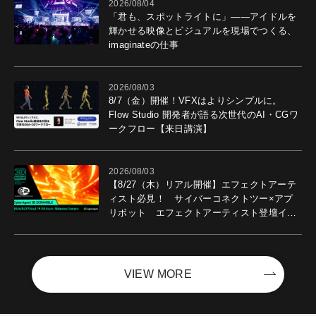
2026/08/04
「君も、スポットライトに」――アイドルを
輝かせる映像とビジュアルを現場でつくる、
imaginateの仕事
2026/08/03
8/7（金）開催！VFXはよりシンプルに。
Flow Studio 開発者が語る次世代のAI・CGワ
ークフロー【来日講演】
2026/08/03
【8/27（木）リアル開催】エフェクトアーテ
ィスト必見！ サイバーコネクトツー×アプ
リボット エフェクトアーティスト登壇イベ
ントを開催！－サイバーエージェント
VIEW MORE