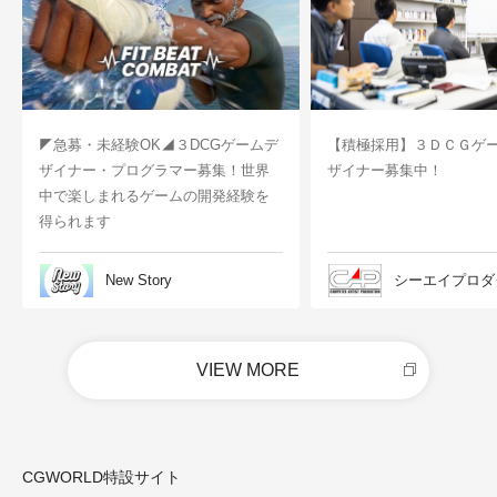
◤急募・未経験OK◢３DCGゲームデ
【積極採用】３ＤＣＧゲ
ザイナー・プログラマー募集！世界
ザイナー募集中！
中で楽しまれるゲームの開発経験を
得られます
New Story
シーエイプロダ
VIEW MORE
CGWORLD特設サイト