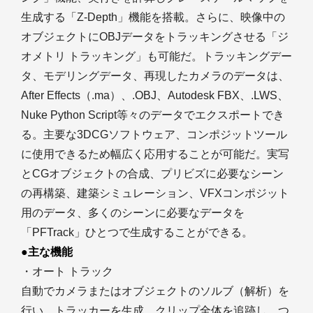
生成する「Z-Depth」機能を搭載。さらに、映像中の
オブジェクトにOBJデータをトラッキングさせる「ジ
オメトリ トラッキング」も可能だ。トラッキングデー
タ、モデリングデータ、再現したカメラのデータは、
After Effects（.ma）、.OBJ、Autodesk FBX、.LWS、
Nuke Python Script等々のデータでエクスポートでき
る。主要な3DCGソフトウェア、コンポジットツール
に使用できるため幅広く応用することが可能だ。実写
とCGオブジェクトの合成、プリビズに必要なシーン
の再構築、建築シミュレーション、VFXコンポジット
用のデータ、多くのシーンに必要なデータを
「PFTrack」ひとつで生成することができる。
●主な機能
・オート トラック
自動でカメラまたはオブジェクトのソルブ（解析）を
行い、トラッカーを生成。クリップ全体を追跡し、つ