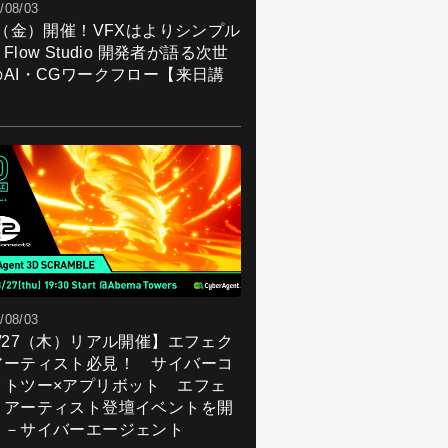
/08/03
7（金）開催！VFXはよりシンプル
Flow Studio 開発者が語る次世
のAI・CGワークフロー【来日講
】
/08/03
8/27（木）リアル開催】エフェク
アーティスト必見！ サイバーコ
クトツー×アプリボット エフェ
トアーティスト登壇イベントを開
！－サイバーエージェント