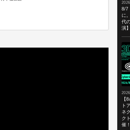
2026
8/
に。
代
演
2026
【
ト
ネ
ク
催