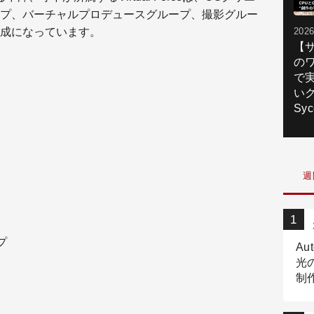
プ、バーチャルプロデュースグループ、撮影グルー
成になっています。
2026
【
の
で
いク
Syc
週
プ
Au
光
制作
Tr
作