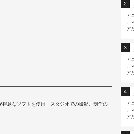
ア
、
ア
ニ
ア
、
ア
デ
ア
が得意なソフトを使用。スタジオでの撮影、制作の
、
ア
出