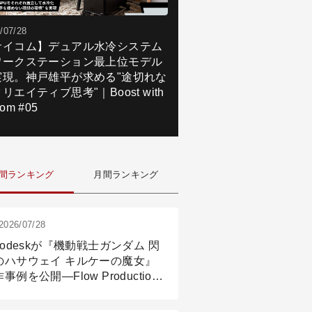
/07/28
サイコム】デュアル水冷システム
ワークステーション最上位モデル
実現。神戸雄平が求める"途切れな
リエイティブ思考"｜Boost with
om #05
間ランキング
月間ランキング
2026/07/28
todeskが『機動戦士ガンダム 閃
のハサウェイ キルケーの魔女』
事例を公開―Flow Production
ackingと3ds Maxが支えたCG制
現場