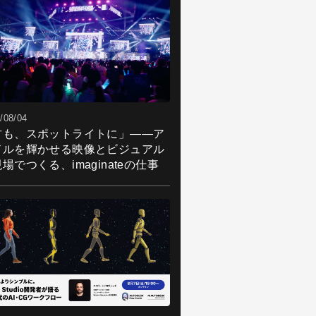
/08/04
君も、スポットライトに」――ア
ドルを輝かせる映像とビジュアル
場でつくる、imaginateの仕事