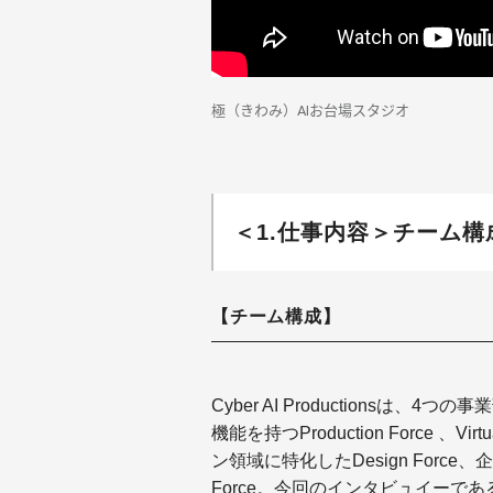
極（きわみ）AIお台場スタジオ
＜1.仕事内容＞チーム
【チーム構成】
Cyber AI Productions
機能を持つProduction Force 、V
ン領域に特化したDesign Force、
Force。今回のインタビュイーである中