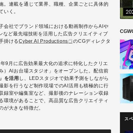
施。連載を通じて業界、職種、企業ごとに具体的
ていく。
子会社でブランド領域における動画制作からAIや
CGW
ョンなど最先端技術を活用した広告クリエイティブ
手掛ける
Cyber AI Productions
のCGディレクタ
3年9月に広告効果最大化の追求に特化したクリエ
み）AIお台場スタジオ」をオープンした。配信前
I」を活用
し、LEDスタジオで効果予測をしながら
撮影を行うなど制作現場でのAI活用も積極的に行
収録室や編集室など、撮影後のナレーション収録
る環境があることで、高品質な広告クリエイティ
のが大きな特徴だ。
ス