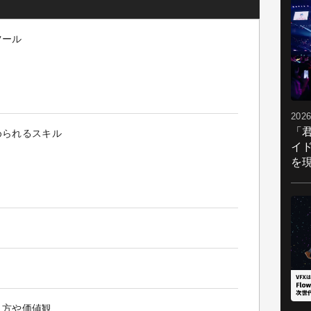
ツール
2026
「
められるスキル
イ
を現
き方や価値観