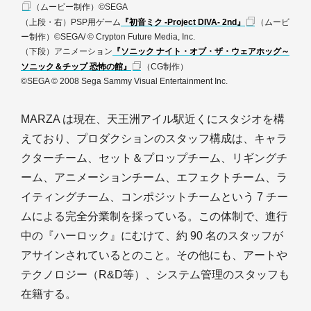
（ムービー制作）
©SEGA
（上段・右）PSP用ゲーム
『初音ミク -Project DIVA- 2nd』
（ムービ
ー制作）
©SEGA/ © Crypton Future Media, Inc.
（下段）アニメーション
『ソニック ナイト・オブ・ザ・ウェアホッグ～
ソニック＆チップ 恐怖の館』
（CG制作）
©SEGA © 2008 Sega Sammy Visual Entertainment Inc.
MARZA は現在、天王洲アイル駅近くにスタジオを構
えており、プロダクションのスタッフ構成は、キャラ
クターチーム、セット＆プロップチーム、リギングチ
ーム、アニメーションチーム、エフェクトチーム、ラ
イティングチーム、コンポジットチームという 7 チー
ムによる完全分業制を採っている。この体制で、進行
中の『ハーロック』にむけて、約 90 名のスタッフが
アサインされているとのこと。その他にも、アートや
テクノロジー（R&D等）、システム管理のスタッフも
在籍する。