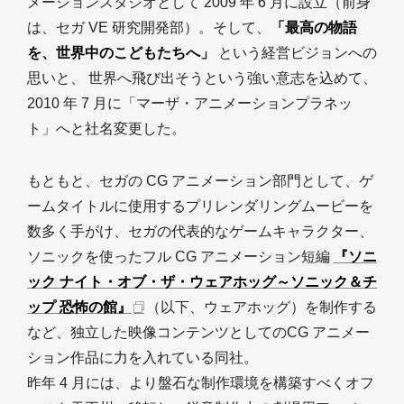
メーションスタジオとして 2009 年 6 月に設立（前身
は、セガ VE 研究開発部）。そして、
「最高の物語
を、世界中のこどもたちへ」
という経営ビジョンへの
思いと、 世界へ飛び出そうという強い意志を込めて、
2010 年 7 月に「マーザ・アニメーションプラネッ
ト」へと社名変更した。
もともと、セガの CG アニメーション部門として、ゲ
ームタイトルに使用するプリレンダリングムービーを
数多く手がけ、セガの代表的なゲームキャラクター、
ソニックを使ったフル CG アニメーション短編
『ソニ
ック ナイト・オブ・ザ・ウェアホッグ～ソニック＆チ
ップ 恐怖の館』
（以下、ウェアホッグ）を制作する
など、独立した映像コンテンツとしてのCG アニメー
ション作品に力を入れている同社。
昨年 4 月には、より盤石な制作環境を構築すべくオフ