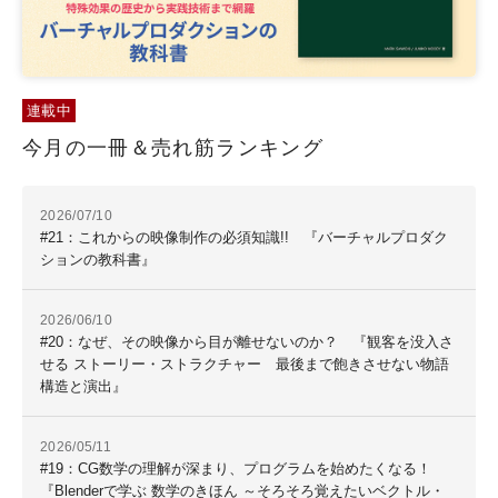
連載中
今月の一冊＆売れ筋ランキング
2026/07/10
#21：これからの映像制作の必須知識!! 『バーチャルプロダク
ションの教科書』
2026/06/10
#20：なぜ、その映像から目が離せないのか？ 『観客を没入さ
せる ストーリー・ストラクチャー 最後まで飽きさせない物語
構造と演出』
2026/05/11
#19：CG数学の理解が深まり、プログラムを始めたくなる！
『Blenderで学ぶ 数学のきほん ～そろそろ覚えたいベクトル・