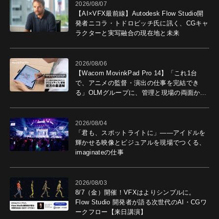
2026/08/07
【AI×VFX最前線】Autodesk Flow Studio開
発者ニコラ・トドロビッチ氏に訊く、CGキャ
ラクターと実写融合の現在地と未来
2026/08/06
【Wacom MovinkPad Pro 14】「これ1台
で、アニメの監督・演出の仕事を完結でき
る」OLMグループに、管理と現場の両面から
導入効果を聞いた
2026/08/04
「君も、スポットライトに」――アイドルを
輝かせる映像とビジュアルを現場でつくる、
imaginateの仕事
2026/08/03
8/7（金）開催！VFXはよりシンプルに。
Flow Studio 開発者が語る次世代のAI・CGワ
ークフロー【来日講演】