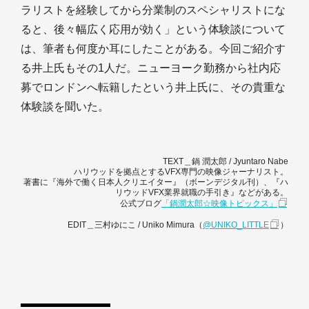
ラリストを経験してから分業制のスペシャリストにな
ると、後々幅広く応用が効く」という体験談について
は、筆者も何度か耳にしたことがある。今回ご紹介す
る井上氏もその1人だ。ニューヨーク勤務から社内応
募でロンドンへ転籍したという井上氏に、その貴重な
体験談を聞いた。
TEXT＿鍋 潤太郎 / Jyuntaro Nabe
ハリウッドを拠点とするVFX専門の映像ジャーナリスト。
著書に『海外で働く日本人クリエイター』（ボーンデジタル刊）、『ハ
リウッドVFX業界就職の手引き』などがある。
公式ブログ
「鍋潤太郎☆映像トピックス」
EDIT＿三村ゆにこ / Uniko Mimura（
@UNIKO_LITTLE
）