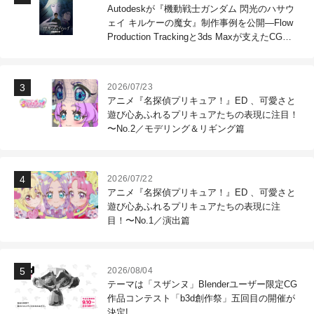
Autodeskが『機動戦士ガンダム 閃光のハサウ
ェイ キルケーの魔女』制作事例を公開―Flow
Production Trackingと3ds Maxが支えたCG制
作現場
2026/07/23
アニメ『名探偵プリキュア！』ED 、可愛さと
遊び心あふれるプリキュアたちの表現に注目！
〜No.2／モデリング＆リギング篇
2026/07/22
アニメ『名探偵プリキュア！』ED 、可愛さと
遊び心あふれるプリキュアたちの表現に注
目！〜No.1／演出篇
2026/08/04
テーマは「スザンヌ」Blenderユーザー限定CG
作品コンテスト「b3d創作祭」五回目の開催が
決定!