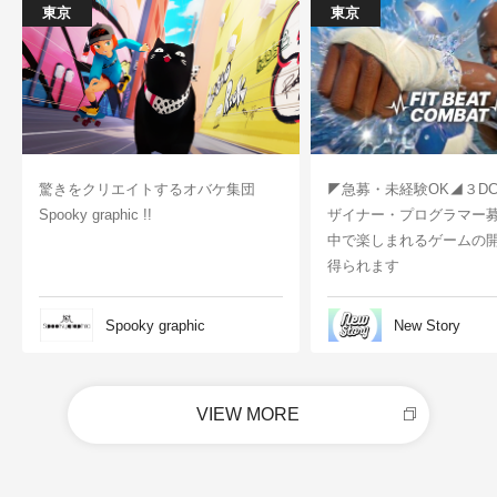
東京
東京
驚きをクリエイトするオバケ集団
◤急募・未経験OK◢３D
Spooky graphic !!
ザイナー・プログラマー
中で楽しまれるゲームの
得られます
Spooky graphic
New Story
VIEW MORE