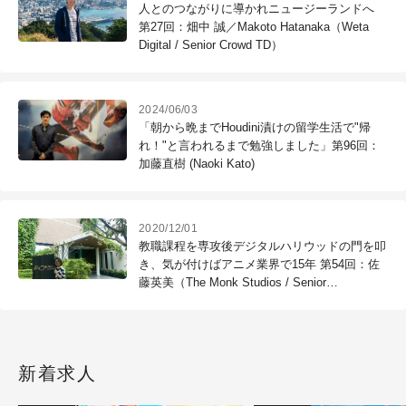
人とのつながりに導かれニュージーランドへ
第27回：畑中 誠／Makoto Hatanaka（Weta
Digital / Senior Crowd TD）
2024/06/03
「朝から晩までHoudini漬けの留学生活で"帰
れ！"と言われるまで勉強しました」第96回：
加藤直樹 (Naoki Kato)
2020/12/01
教職課程を専攻後デジタルハリウッドの門を叩
き、気が付けばアニメ業界で15年 第54回：佐
藤英美（The Monk Studios / Senior
Animator）
新着求人