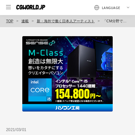
TOP
連載
新・海外で働く日本人アーティスト
「CM分野でモデリングからライティング、パイプライン等に関わった経験が、今も役立っている」第57回：井上倫孝（Framestore / Senior Modeller）
2021/03/01