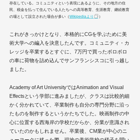
存在している。コミュニティという表現にあるように、その地方の住
民、税金を払って住んでいる人たちへの高等教育、生涯教育、継続教育
の場として設立された場合が多い（
Wikipediaより
）
これがきっかけとなり、本格的にCGを学ぶために美
術大学への編入を決意したんです。コミュニティ・カ
レッジを卒業するとすぐに、7万円で買ったボロボロ
の車に荷物を詰め込んでサンフランシスコに引っ越し
ました。
Academy of Art UniversityではAnimation and Visual
Effectsという学部に進みましたが、クラスは比較的細
かく分かれていて、卒業制作も自分の専門分野に沿っ
たものを制作するというかたちでした。映画制作の中
心に位置する西海岸の学校だからか、分業が意識され
ていたのかもしれません。卒業後、CM業が中心のニ
ューヨークに移った際、現地の美術学校の様子を聞い