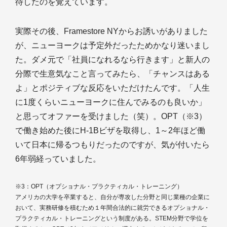
待したのを覚えています。
実際その後、Framestore NYからお誘いがありました
が、ニューヨークは予定外だったためかなり迷いまし
た。ダメ元で「社員になれるなら行きます」と新人の
分際で生意気なこと言ってみたら、「チャンスはある
よ」とポジティブな反応をいただけたんです。「人生
に1度くらいニューヨークに住んでみるのも良いか」
と思ってオファーを受けました（笑）。OPT（※3）
で働き始めた後にH-1Bビザを取得し、1～2年ほど働
いて日本に帰るつもりだったのですが、気が付いたら
6年弱経っていました。
※3：OPT（オプショナル・プラクティカル・トレーニング）
アメリカの大学を卒業すると、自分が専攻した分野と同じ業種の企業に
おいて、実務研修を積むため１年間合法的に就労できるオプショナル・
プラクティカル・トレーニングという制度がある。STEM分野で学位を