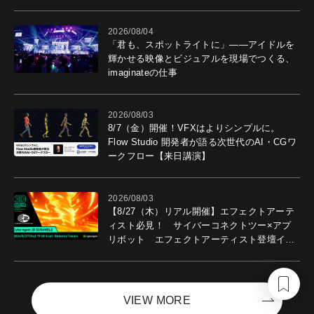
導入効果を聞いた
2026/08/04
「君も、スポットライトに」――アイドルを
輝かせる映像とビジュアルを現場でつくる、
imaginateの仕事
2026/08/03
8/7（金）開催！VFXはよりシンプルに。
Flow Studio 開発者が語る次世代のAI・CGワ
ークフロー【来日講演】
2026/08/03
【8/27（木）リアル開催】エフェクトアーテ
ィスト必見！ サイバーコネクトツー×アプ
リボット エフェクトアーティスト登壇イベ
ントを開催！－サイバーエージェント
VIEW MORE