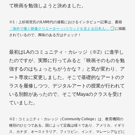
て映画を勉強しようと決めました。
※1：上杉裕世氏のILM時代の連載におけるインタビュー記事は、書籍
「海外で働く映像クリエーター -ハリウッドを支える日本人-」
に掲載
されているので、興味のある方はチェック！
最初はLAのコミュニティ・カレッジ（※2）に進学し
たのですが、実際に行ってみると「映画そのものを勉
強するのはちょっとちがうかな？」と気が変わり、ア
ート専攻に変更しました。そこで基礎的なアートのク
ラスを履修しつつ、デジタルアートの授業が行われて
いる別館があったので、そこでMayaのクラスを受け
ていました。
※2：コミュニティ・カレッジ（Community College）は、教育機関の
種別のひとつである。国によって定義は様々であり、アメリカ、イギリ
ス、カナダ、オーストラリア、フィリピン、インド、マレーシアなどに