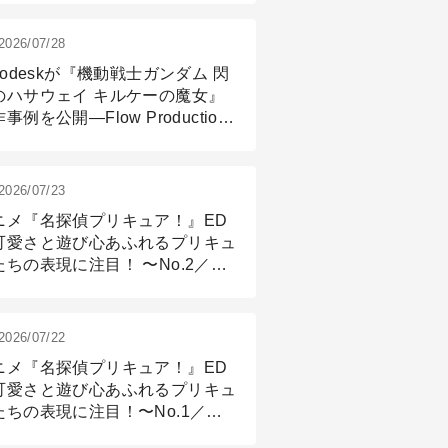
2026/07/28
todeskが『機動戦士ガンダム 閃
のハサウェイ キルケーの魔女』
事例を公開―Flow Production
ackingと3ds Maxが支えたCG制
現場
2026/07/23
ニメ『名探偵プリキュア！』ED
可愛さと遊び心あふれるプリキュ
たちの表現に注目！ 〜No.2／モ
リング＆リギング篇
2026/07/22
ニメ『名探偵プリキュア！』ED
可愛さと遊び心あふれるプリキュ
たちの表現に注目！〜No.1／演
篇