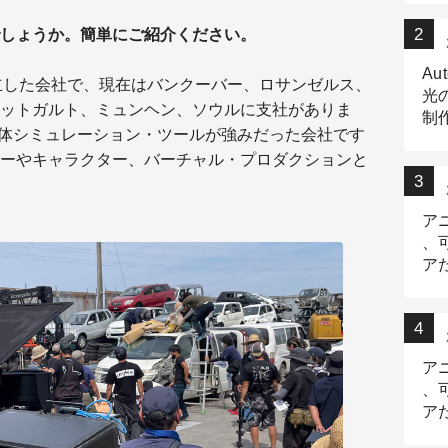
しょうか。簡単にご紹介ください。
Au
立した会社で、現在はバンクーバー、ロサンゼルス、
光
ットガルト、ミュンヘン、ソウルに支社がありま
制作
自の流体シミュレーション・ツールが強みだった会社です
Tr
ーやキャラクター、バーチャル・プロダクションと
作
ア
、
ア
デ
ア
、
ア
出