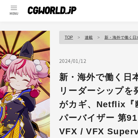
MENU
TOP
連載
新・海外で働く日
2024/01/12
新・海外で働く日
リーダーシップを
がカギ、Netfli
パーバイザー 第91回
VFX / VFX Super