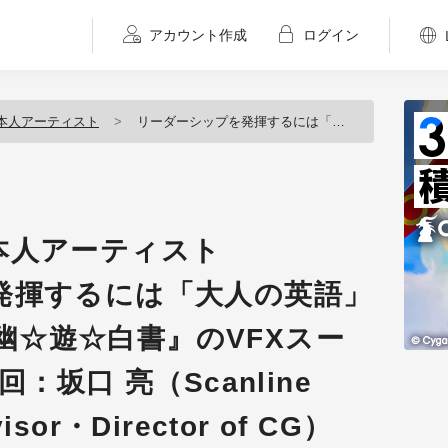
アカウント作成
ログイン
本人アーティスト
リーダーシップを発揮するには「大人の英語」がカギ、Netflix『幽☆遊☆白書』のVFXスーパーバイザー 第91回：坂口 亮（Scanline VFX / VFX Supervisor・Director of CG）
本人アーティスト
発揮するには「大人の英語」
x『幽☆遊☆白書』のVFXスー
：坂口 亮（Scanline
visor・Director of CG）