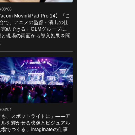
/08/06
acom MovinkPad Pro 14】「こ
1台で、アニメの監督・演出の仕
を完結できる」OLMグループに、
理と現場の両面から導入効果を聞
た
/08/04
君も、スポットライトに」――ア
ドルを輝かせる映像とビジュアル
場でつくる、imaginateの仕事