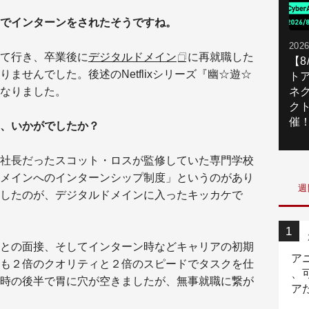
でインターンをされたそうですね。
2026
て行き、卒業後に
デジタルドメイン
に再就職した
【
ませんでした。後述のNetflixシリーズ『幽☆遊☆
ト
なりました。
ネ
ク
催
、いかがでしたか？
社長だったスコット・ロスが監修していた専門学校
メインへのインターンシップ制度」というのがあり
週
したのが、デジタルドメインに入ったキッカケで
との面接、そしてインターン時などキャリアの初期
ア
も２倍のクオリティと２倍のスピードでタスクを仕
、
時の後半で胃に穴が空きましたが、無事就職に繋が
ア
ニ