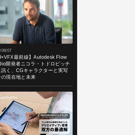
/08/07
I×VFX最前線】Autodesk Flow
udio開発者ニコラ・トドロビッチ
に訊く、CGキャラクターと実写
合の現在地と未来