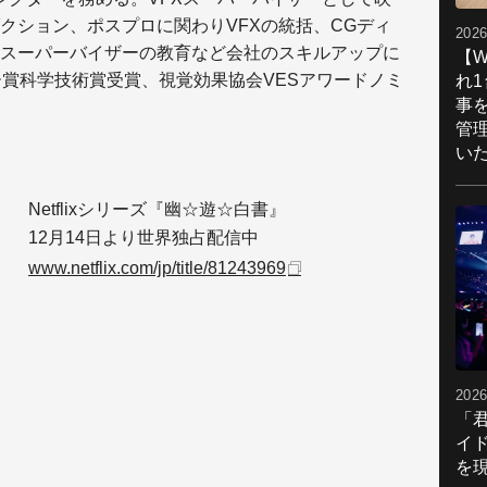
クション、ポスプロに関わりVFXの統括、CGディ
2026
スーパーバイザーの教育など会社のスキルアップに
【W
ー賞科学技術賞受賞、視覚効果協会VESアワードノミ
れ
事
管
い
Netflixシリーズ『幽☆遊☆白書』
12月14日より世界独占配信中
www.netflix.com/jp/title/81243969
2026
「
イ
を現