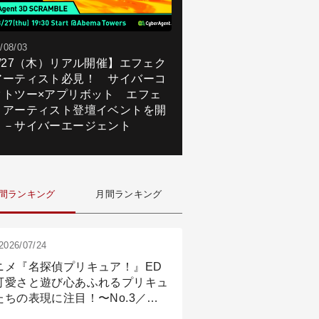
/08/03
8/27（木）リアル開催】エフェク
アーティスト必見！ サイバーコ
クトツー×アプリボット エフェ
トアーティスト登壇イベントを開
！－サイバーエージェント
間ランキング
月間ランキング
2026/07/24
ニメ『名探偵プリキュア！』ED
可愛さと遊び心あふれるプリキュ
たちの表現に注目！〜No.3／ア
メーション付け篇