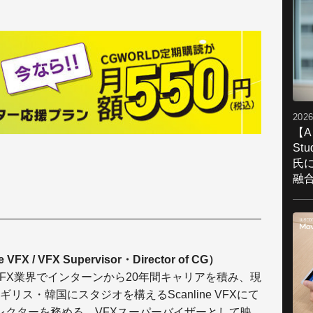
2026
【A
St
氏
融
 VFX / VFX Supervisor・Director of CG）
VFX業界でインターンから20年間キャリアを積み、現
ス・韓国にスタジオを構えるScanline VFXにて
レクターを務める。VFXスーパーバイザーとして映