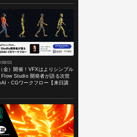
/08/03
7（金）開催！VFXはよりシンプル
Flow Studio 開発者が語る次世
のAI・CGワークフロー【来日講
】