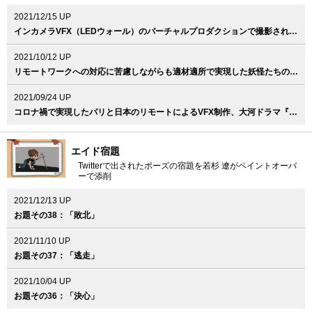
2021/12/15 UP
インカメラVFX（LEDウォール）のバーチャルプロダクションで撮影された意欲作、Vaundy『泣き地蔵』MV
2021/10/12 UP
リモートワークへの対応に苦慮しながらも適材適所で実現した妖怪たちのVFX、映画『妖怪大戦争 ガーディアンズ』
2021/09/24 UP
コロナ禍で実現したパリと日本のリモートによるVFX制作、大河ドラマ『青天を衝け』
エイド宿題
Twitterで出されたポーズの宿題を若杉 遼がペイントオーバ
ーで添削
2021/12/13 UP
お題その38：「敗北」
2021/11/10 UP
お題その37：「逃走」
2021/10/04 UP
お題その36：「決心」