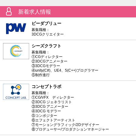
新着求人情報
ピーダブリュー
募集職種：
3DCGクリエイター
シーズクラフト
募集職種：
①CGディレクター
②3DCGアニメーター
③3DCGモデラー
④unity(C#)、UE4、5(C++)プログラマー
⑤制作進行
コンセプトラボ
募集職種：
①CG/VFX ディレクター
②3DCG ジェネラリスト
③3DCG アニメーター
④3DCG モデラー
⑤コンポジター
⑥エフェクトアーティスト
⑦モーショングラフィック/2Dデザイナー
⑧プロデューサー/プロダクションマネージャー