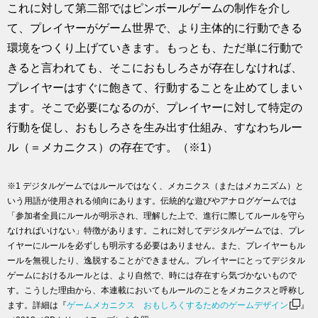
これに対して第二部ではピンボールゲームの制作を介し
て、プレイヤーがゲーム世界で、より主体的に行動できる
環境をつくり上げていきます。もっとも、ただ単に行動で
きると言われても、そこにおもしろさが存在しなければ、
プレイヤーはすぐに飽きて、行動することを止めてしまい
ます。そこで必要になるのが、プレイヤーに対して特定の
行動を促し、おもしろさを生み出す仕組み、すなわちルー
ル（＝メカニクス）の存在です。（※1）
※1 デジタルゲームではルールではなく、メカニクス（またはメカニズム）と
いう用語が使用される傾向にあります。伝統的な遊びやアナログゲームでは
「参加者全員にルールが明示され、理解した上で、進行に際してルールを守ら
なければいけない」特徴があります。これに対してデジタルゲームでは、プレ
イヤーにルールを必ずしも明示する必要はありません。また、プレイヤーもル
ールを無視したり、逸脱することができません。プレイヤーにとってデジタル
ゲームにおけるルールとは、より自然で、時には存在すら気づかないもので
す。こうした理由から、本連載においてもルールのことをメカニクスと呼称し
ます。詳細は『
ゲームメカニクス おもしろくするためのゲームデザイン
』