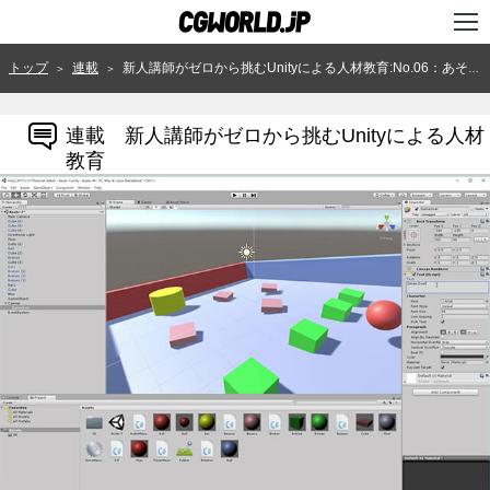
TOP
トップ
連載
新人講師がゼロから挑むUnityによる人材教育:No.06：あそびのデザインとMDAフレームワーク
＞
＞
インタビュー
連載 新人講師がゼロから挑むUnityによる人材
ニュース
教育
特集
連載
用語辞典
スタジオ
講座
SHOP
クリエイターズID