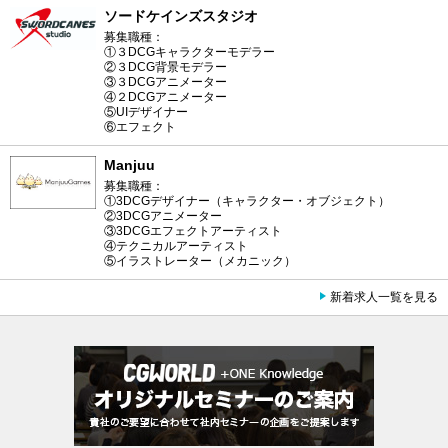
ソードケインズスタジオ
募集職種：
①３DCGキャラクターモデラー
②３DCG背景モデラー
③３DCGアニメーター
④２DCGアニメーター
⑤UIデザイナー
⑥エフェクト
Manjuu
募集職種：
①3DCGデザイナー（キャラクター・オブジェクト）
②3DCGアニメーター
③3DCGエフェクトアーティスト
④テクニカルアーティスト
⑤イラストレーター（メカニック）
新着求人一覧を見る