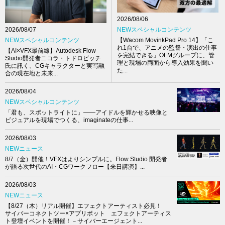
2026/08/06
NEWスペシャルコンテンツ
2026/08/07
【Wacom MovinkPad Pro 14】「こ
NEWスペシャルコンテンツ
れ1台で、アニメの監督・演出の仕事
【AI×VFX最前線】Autodesk Flow
を完結できる」OLMグループに、管
Studio開発者ニコラ・トドロビッチ
理と現場の両面から導入効果を聞い
氏に訊く、CGキャラクターと実写融
た...
合の現在地と未来...
2026/08/04
NEWスペシャルコンテンツ
「君も、スポットライトに」――アイドルを輝かせる映像と
ビジュアルを現場でつくる、imaginateの仕事...
2026/08/03
NEWニュース
8/7（金）開催！VFXはよりシンプルに。Flow Studio 開発者
が語る次世代のAI・CGワークフロー【来日講演】...
2026/08/03
NEWニュース
【8/27（木）リアル開催】エフェクトアーティスト必見！
サイバーコネクトツー×アプリボット エフェクトアーティス
ト登壇イベントを開催！－サイバーエージェント...