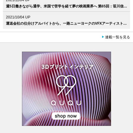
2021/11/04 UP
週5日働きながら通学、米国で苦学を経て夢の映画業界へ 第65回：笹川信輝（Skydance Animation / 3D Visual Development Artist）
2021/10/04 UP
運送会社の仕分けアルバイトから、一路ニューヨークのVFXアーティストへ。第64回：佐藤文郎（Cineric Creative / Senior Flame Artist ）
連載一覧を見る