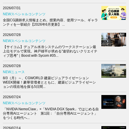
2026/07/31
NEWスペシャルコンテンツ
全国CG講師求人情報まとめ。授業内容、使用ツール、ギャラ
ンティを一挙紹介【2026年6月更新】 ...
2026/07/28
NEWスペシャルコンテンツ
【サイコム】デュアル水冷システムのワークステーション最
上位モデルで実現。神戸雄平が求める"途切れないクリエイテ
ィブ思考"｜Boost with Sycom #05...
2026/07/28
NEWニュース
8/3（月）～、CGWORLD 建築ビジュアライゼーション
WEEK開催！豪華登壇者とともに、建築ビジュアライゼーシ
ョンの現在地を探る5日間...
2026/07/24
NEWスペシャルコンテンツ
「NVIDIA NemoClaw」×「NVIDIA DGX Spark」ではじめる自
分専用AIエージェント 第1回：「自分専用AIエージェント」
をつくる時代へ...
2026/07/14