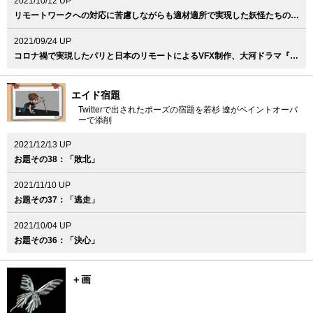
2021/10/12 UP
リモートワークへの対応に苦慮しながらも適材適所で実現した妖怪たちのVFX、映画『妖怪大戦争 ガーディアンズ』
2021/09/24 UP
コロナ禍で実現したパリと日本のリモートによるVFX制作、大河ドラマ『青天を衝け』
エイド宿題
Twitterで出されたポーズの宿題を若杉 遼がペイントオーバ
ーで添削
2021/12/13 UP
お題その38：「敗北」
2021/11/10 UP
お題その37：「逃走」
2021/10/04 UP
お題その36：「決心」
＋画