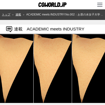
TOP
トップ
連載
ACADEMIC meets INDUSTRY:No.002：お茶の水女子大学 理学部 伊藤研究室
＞
＞
インタビュー
連載 ACADEMIC meets INDUSTRY
ニュース
特集
連載
用語辞典
スタジオ
講座
SHOP
クリエイターズID