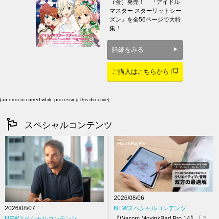
（金）発売！ 『アイドル
マスター スターリットシー
ズン』を全56ページで大特
集！
詳細をみる
ご購入はこちらから
[an error occurred while processing this directive]
スペシャルコンテンツ
2026/08/06
NEWスペシャルコンテンツ
2026/08/07
【Wacom MovinkPad Pro 14】「こ
NEWスペシャルコンテンツ