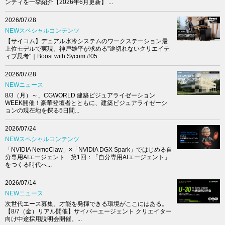
ンティを一挙紹介【2026年6月更新】 ...
2026/07/28
NEWスペシャルコンテンツ
【サイコム】デュアル水冷システムのワークステーション最
上位モデルで実現。神戸雄平が求める"途切れないクリエイテ
ィブ思考"｜Boost with Sycom #05...
2026/07/28
NEWニュース
8/3（月）～、CGWORLD 建築ビジュアライゼーション
WEEK開催！豪華登壇者とともに、建築ビジュアライゼーシ
ョンの現在地を探る5日間...
2026/07/24
NEWスペシャルコンテンツ
「NVIDIA NemoClaw」×「NVIDIA DGX Spark」ではじめる自
分専用AIエージェント 第1回：「自分専用AIエージェント」
をつくる時代へ...
2026/07/14
NEWニュース
次世代エース募集。才能を発揮できる環境がここにはある。
【8/7（金）リアル開催】サイバーエージェント クリエイター
向け中途採用説明会開催。...