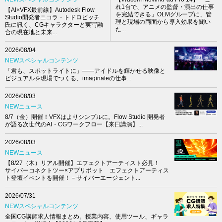
れ1台で、アニメの監督・演出の仕事
【AI×VFX最前線】Autodesk Flow
を完結できる」OLMグループに、管
Studio開発者ニコラ・トドロビッチ
理と現場の両面から導入効果を聞い
氏に訊く、CGキャラクターと実写融
た...
合の現在地と未来...
2026/08/04
NEWスペシャルコンテンツ
「君も、スポットライトに」――アイドルを輝かせる映像と
ビジュアルを現場でつくる、imaginateの仕事...
2026/08/03
NEWニュース
8/7（金）開催！VFXはよりシンプルに。Flow Studio 開発者
が語る次世代のAI・CGワークフロー【来日講演】...
2026/08/03
NEWニュース
【8/27（木）リアル開催】エフェクトアーティスト必見！
サイバーコネクトツー×アプリボット エフェクトアーティス
ト登壇イベントを開催！－サイバーエージェント...
2026/07/31
NEWスペシャルコンテンツ
全国CG講師求人情報まとめ。授業内容、使用ツール、ギャラ