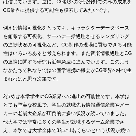
は信じています。逆に、CG以外の研究分野での私の成果を
CG業界に提供する可能性も模索してみたいです。
例えば情報可視化をとっても、キャラクターデータベース
を俯瞰する可視化、サーバに一括処理させるレンダリング
の進捗状況の可視化など、CG制作の現場に貢献できる可能
性はいろいろあると考えられます。また音楽情報処理とCG
の連携に関する研究も近年急速に進んでいます。このよう
なかたちで私ならではの産学連携の機会がCG業界の中で生
まれればと思う次第です。
2点めは本学学生のCG業界への進出の可能性です。本学は
とても堅実な校風で、学生の就職先も情報通信産業やメー
カーの老舗大企業が圧倒的に多い状況が続いていました。
他大学では非常に多くの学生が就職するゲーム産業でさ
え、本学では大学全体で3年に1名くらいという状況が続い