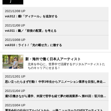
2021/12/08 UP
vol.012：蝶/「ディテール」を追加する
2021/11/08 UP
vol.011：繭／「前後の配置」を考える
2021/10/08 UP
vol.010：ライト / 「光の載せ方」に徹する
新・海外で働く日本人アーティスト
北米を中心に、世界中で活躍するデジタルアーティストた
ちのキャリアにせまる！
2021/12/01 UP
思い立ったらまず行動！ 中学3年生からアニメーション業界を目指し奔走 第66回：田村鞠果（LAIKA, Llc. / Jr. Prop Designer）
2021/11/04 UP
週5日働きながら通学、米国で苦学を経て夢の映画業界へ 第65回：笹川信輝（Skydance Animation / 3D Visual Development Artist）
2021/10/04 UP
運送会社の仕分けアルバイトから、一路ニューヨークのVFXアーティストへ。第64回：佐藤文郎（Cineric Creative / Senior Flame Artist ）