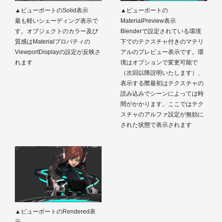
▲ビューポートのSolid表示
▲ビューポートの
最も軽いシェーディング表示で
MaterialPreview表示
す。オブジェクトのカラー及び
Blenderで設定されている環境
質感はMaterialプロパティの
下でのテクスチャ付きのマテリ
ViewportDisplayの設定が反映さ
アルのプレビュー表示です。環
れます
境はオプションで変更可能で
（次回以降説明いたします）、
表示する際最初はテクスチャの
読み込みでシーンによっては時
間がかかります。ここではテク
スチャのアルファ設定が無効に
された状態で表示されます
▲ビューポートのRendered表