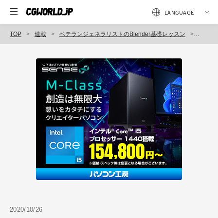
TOP
連載
ベテランジェネラリストのBlender基礎レッスン
第2回：
2020/10/26