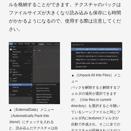
ルを格納することができます。テクスチャのパックは
ファイルサイズが大きくなり読み込みも保存にも時間
がかかるようになるので、使用する際は注意してくだ
さい。
▲［Unpack All Into Files］メニ
ュー
パックを解除すると解除するフ
ォルダの場所が選択できます
が、［Use files in current
directory］を選択すると今開い
▲［ExternalData］メニュー
ているシーンファイルと同じフ
［Automatically Pack Into
ォルダ内にtexturesフォルダが
.blend］にチェックを入れる
自動で作成され、そこに全ての
と、読み込んだテクスチャは自
テクスチャが収納されパスがつ