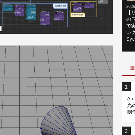
2026
【
の
で
いク
Syc
週
Au
光
制作
Tr
作