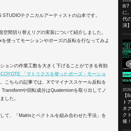
2026
8/
に。
CG STUDIOテクニカルアーティストの山本です。
代
演
った親空間切り替えリグの実装について紹介しました。
atrixを使ってモーションやポーズの反転を行なってみよ
ションの作業工数を大きく下げることができる有効
H-COYOTE 「マトリクスを使ったポーズ・モーショ
。こちらの記事では、Xでマイナススケール反転を
2026
、Transformや回転成分はQuaternionを取り出してノ
【
ました。
ト
ネ
ク
て、「Matrixとベクトルを組み合わせた手法」を
催