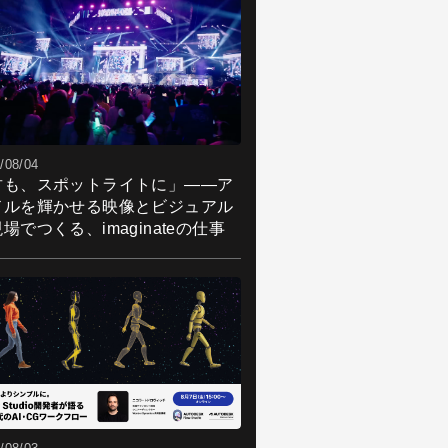
/08/04
君も、スポットライトに」――ア
ドルを輝かせる映像とビジュアル
場でつくる、imaginateの仕事