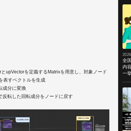
2026
全
内
rとupVectorを定義するMatrixを用意し、対象ノード
一挙
勢を表すベクトルを生成
転成分に変換
で反転した回転成分をノードに戻す