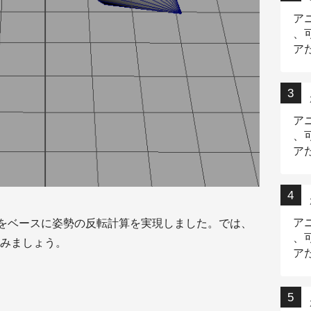
ア
、
ア
ニ
ア
、
ア
デ
ア
トルをベースに姿勢の反転計算を実現しました。では、
、
みましょう。
ア
出