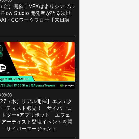
/08/03
7（金）開催！VFXはよりシンプル
Flow Studio 開発者が語る次世
のAI・CGワークフロー【来日講
】
/08/03
8/27（木）リアル開催】エフェク
アーティスト必見！ サイバーコ
クトツー×アプリボット エフェ
トアーティスト登壇イベントを開
！－サイバーエージェント