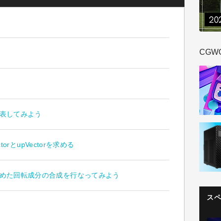
CGW
で表してみよう
ctorとupVectorを求める
ら求めた回転成分の合成を行なってみよう
ス