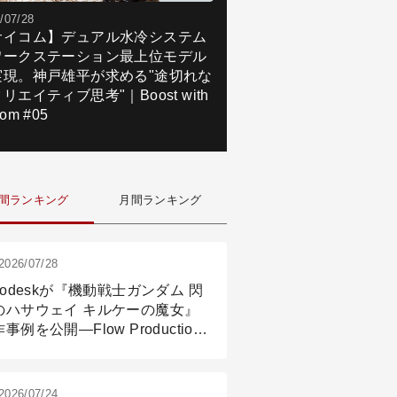
/07/28
サイコム】デュアル水冷システム
ワークステーション最上位モデル
実現。神戸雄平が求める"途切れな
リエイティブ思考"｜Boost with
om #05
間ランキング
月間ランキング
2026/07/28
todeskが『機動戦士ガンダム 閃
のハサウェイ キルケーの魔女』
事例を公開―Flow Production
ackingと3ds Maxが支えたCG制
現場
2026/07/24