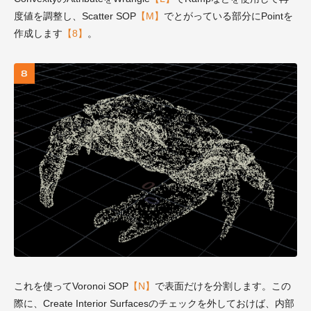
度値を調整し、Scatter SOP
【M】
でとがっている部分にPointを
作成します
【8】
。
これを使ってVoronoi SOP
【N】
で表面だけを分割します。この
際に、Create Interior Surfacesのチェックを外しておけば、内部