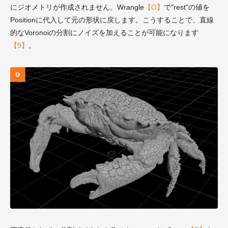
にジオメトリが作成されません。Wrangle
【O】
で"rest"の値を
Positionに代入して元の形状に戻します。こうすることで、直線
的なVoronoiの分割にノイズを加えることが可能になります
【9】
。