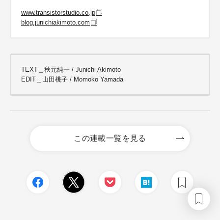
www.transistorstudio.co.jp
blog.junichiakimoto.com
TEXT＿秋元純一 / Junichi Akimoto
EDIT＿山田桃子 / Momoko Yamada
この連載一覧を見る