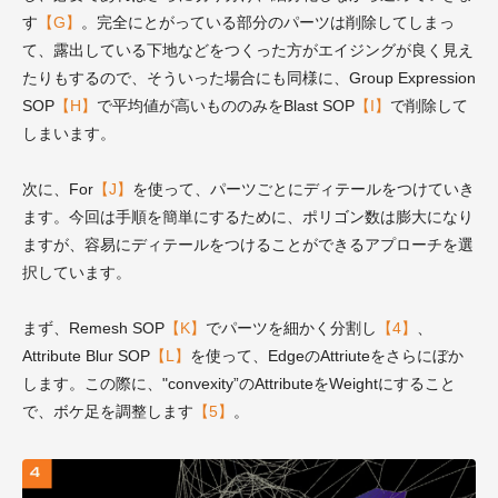
す
【G】
。完全にとがっている部分のパーツは削除してしまっ
て、露出している下地などをつくった方がエイジングが良く見え
たりもするので、そういった場合にも同様に、Group Expression
SOP
【H】
で平均値が高いもののみをBlast SOP
【I】
で削除して
しまいます。
次に、For
【J】
を使って、パーツごとにディテールをつけていき
ます。今回は手順を簡単にするために、ポリゴン数は膨大になり
ますが、容易にディテールをつけることができるアプローチを選
択しています。
まず、Remesh SOP
【K】
でパーツを細かく分割し
【4】
、
Attribute Blur SOP
【L】
を使って、EdgeのAttriuteをさらにぼか
します。この際に、"convexity”のAttributeをWeightにすること
で、ボケ足を調整します
【5】
。