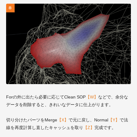
Forの外に出たら必要に応じてClean SOP
【W】
などで、余分な
データを削除すると、きれいなデータに仕上がります。
切り分けたパーツをMerge
【X】
で元に戻し、Normal
【Y】
で法
線を再度計算し直したキャッシュを取り
【Z】
完成です。