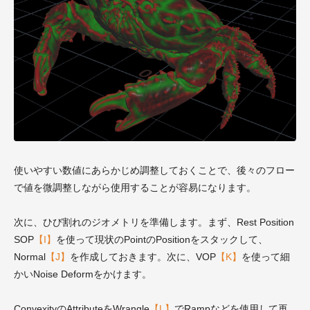
使いやすい数値にあらかじめ調整しておくことで、後々のフロー
で値を微調整しながら使用することが容易になります。
次に、ひび割れのジオメトリを準備します。まず、Rest Position
SOP
【I】
を使って現状のPointのPositionをスタックして、
Normal
【J】
を作成しておきます。次に、VOP
【K】
を使って細
かいNoise Deformをかけます。
ConvexityのAttributeをWrangle
【L】
でRampなどを使用して再