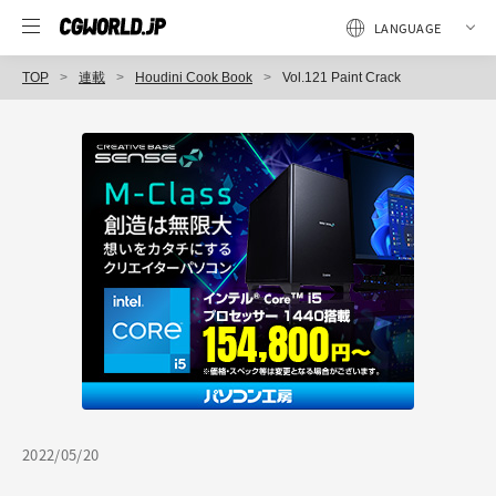
TOP
連載
Houdini Cook Book
Vol.121 Paint Crack
2022/05/20