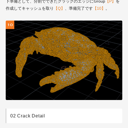
下準備として、分割でできたクラックのエッジにGroup
【P】
を
作成してキャッシュを取り
【Q】
、準備完了です
【10】
。
02 Crack Detail