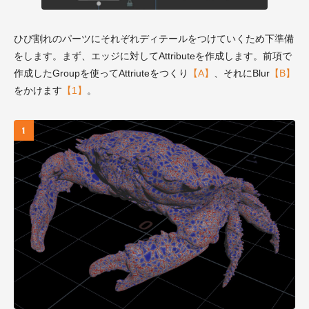
ひび割れのパーツにそれぞれディテールをつけていくため下準備
をします。まず、エッジに対してAttributeを作成します。前項で
作成したGroupを使ってAttriuteをつくり
【A】
、それにBlur
【B】
をかけます
【1】
。