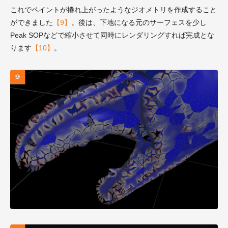
これでペイントが捲れ上がったようなジオメトリを作成すること
ができました
【9】
。後は、下地になる元のサーフェスを少し
Peak SOPなどで縮小させて同時にレンダリングすれば完成とな
ります
【10】
。