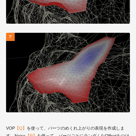
VOP
【Q】
を使って、パーツのめくれ上がりの表現を作成しま
す。Noise
【R】
を使って、パーツごとにランダムなOffsetをつけ