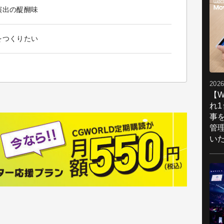
演出の醍醐味
をつくりたい
2026
【W
れ
事
管
い