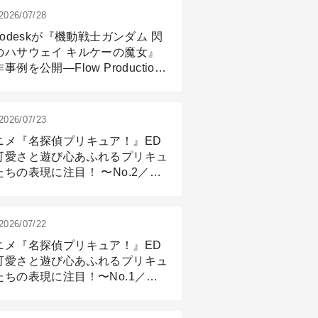
2026/07/28
todeskが『機動戦士ガンダム 閃
のハサウェイ キルケーの魔女』
事例を公開―Flow Production
ackingと3ds Maxが支えたCG制
現場
2026/07/23
ニメ『名探偵プリキュア！』ED
可愛さと遊び心あふれるプリキュ
たちの表現に注目！ 〜No.2／モ
リング＆リギング篇
2026/07/22
ニメ『名探偵プリキュア！』ED
可愛さと遊び心あふれるプリキュ
たちの表現に注目！〜No.1／演
篇