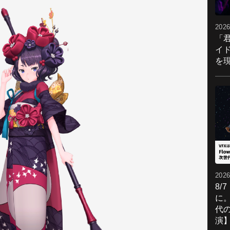
2026
「
イ
を現
2026
8/
に。
代
演