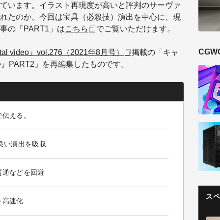
ています。イラスト再現度が高いと評判のサーヴァ
れたのか、今回は宝具（必殺技）演出を中心に、現
の「PART1」は
こちら
でご覧いただけます。
CGW
tal video』vol.276（2021年8月号）
掲載の「キャ
Arcade』PART2」を再編集したものです。
で伝える。
良い演出を吸収
貫通などを回避
ス
を高速化