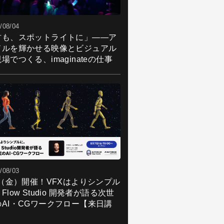
/08/04
君も、スポットライトに」――ア
ドルを輝かせる映像とビジュアル
場でつくる、imaginateの仕事
/08/03
7（金）開催！VFXはよりシンプル
Flow Studio 開発者が語る次世
のAI・CGワークフロー【来日講
】