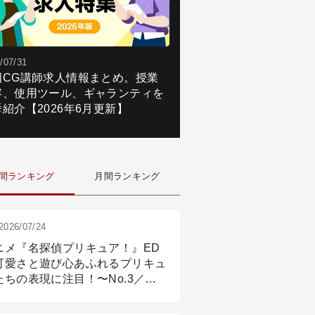
/07/31
国CG講師求人情報まとめ。授業
容、使用ツール、ギャランティを
紹介【2026年6月更新】
間ランキング
月間ランキング
2026/07/24
ニメ『名探偵プリキュア！』ED
可愛さと遊び心あふれるプリキュ
たちの表現に注目！〜No.3／ア
メーション付け篇