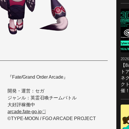
2026
【
ト
『Fate/Grand Order Arcade』
ネ
ク
催
開発・運営：セガ
ジャンル：英霊召喚チームバトル
大好評稼働中
arcade.fate-go.jp
©TYPE-MOON / FGO ARCADE PROJECT