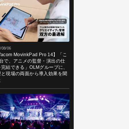
/08/06
acom MovinkPad Pro 14】「こ
1台で、アニメの監督・演出の仕
を完結できる」OLMグループに、
理と現場の両面から導入効果を聞
た