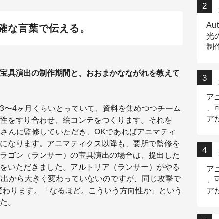
Au
確な言葉で伝える。
光
制作
Tr
作
宝具演出の制作期間と、おおまかなながれを教えて
ア
、
3〜4ヶ月くらいとっていて、資料を集めつつチーム
ア
性をすり合わせ、絵コンテをつくります。それを
デ
さんに監修していただき、OKであればアニマティ
になります。アニマティクス以降も、要所で監修を
ラゴン（ランサー）の宝具演出の場合は、提出した
をいただきました。アルトリア（ランサー）がやる
ア
演出から大きく変わっていないのですが、同じ攻撃で
、
変わります。「なるほど。こういう方向性か」という
ア
出
た。