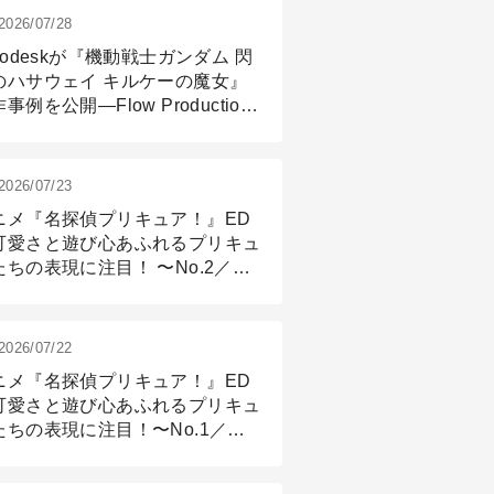
2026/07/28
todeskが『機動戦士ガンダム 閃
のハサウェイ キルケーの魔女』
事例を公開―Flow Production
ackingと3ds Maxが支えたCG制
現場
2026/07/23
ニメ『名探偵プリキュア！』ED
可愛さと遊び心あふれるプリキュ
たちの表現に注目！ 〜No.2／モ
リング＆リギング篇
2026/07/22
ニメ『名探偵プリキュア！』ED
可愛さと遊び心あふれるプリキュ
たちの表現に注目！〜No.1／演
篇