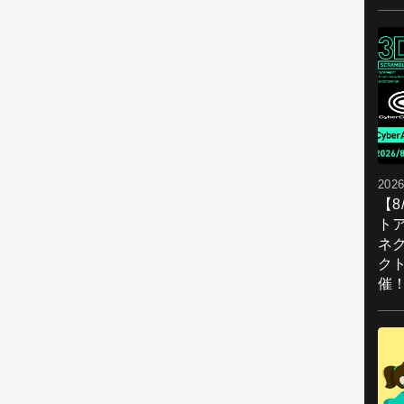
2026
【
ト
ネ
ク
催