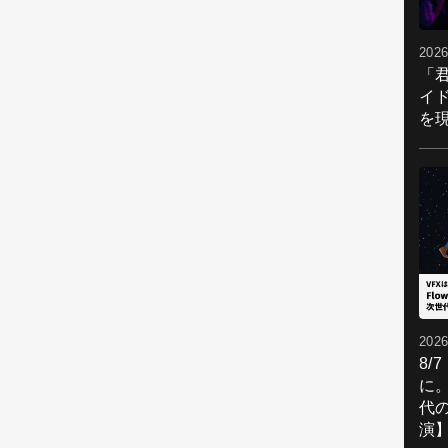
2026
「
イ
を現
2026
8/
に。
代
演