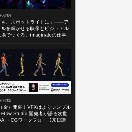
/08/04
君も、スポットライトに」――ア
ドルを輝かせる映像とビジュアル
場でつくる、imaginateの仕事
/08/03
7（金）開催！VFXはよりシンプル
Flow Studio 開発者が語る次世
のAI・CGワークフロー【来日講
】