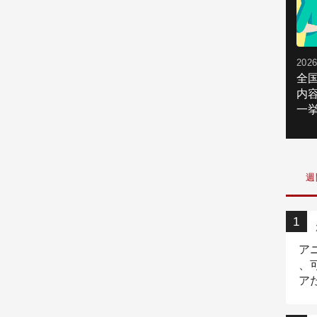
2026
全
内
一挙
週
ア
、
ア
ニ