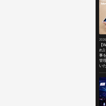
2026
【W
れ
事
管
い