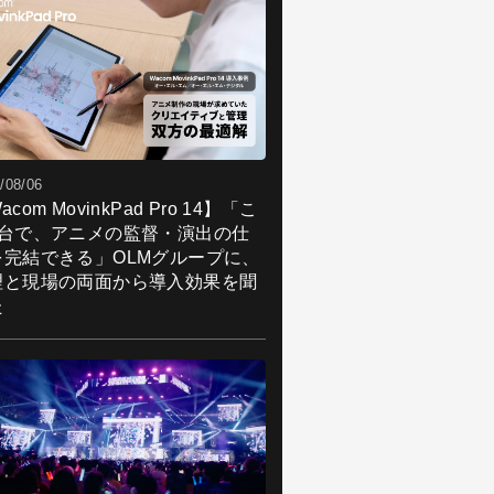
/08/06
acom MovinkPad Pro 14】「こ
1台で、アニメの監督・演出の仕
を完結できる」OLMグループに、
理と現場の両面から導入効果を聞
た