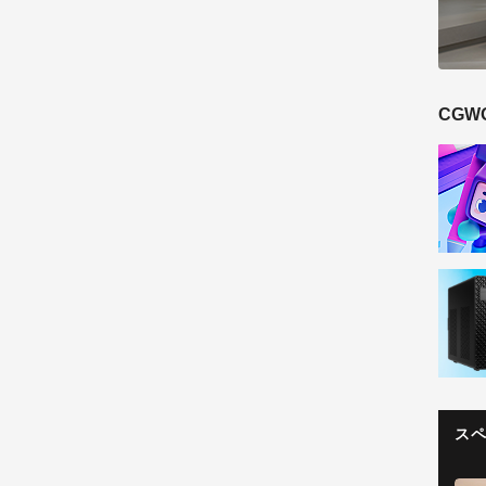
CGW
ス