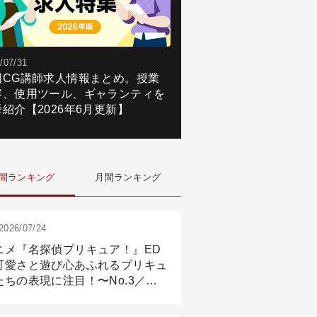
/07/31
国CG講師求人情報まとめ。授業
容、使用ツール、ギャランティを
紹介【2026年6月更新】
間ランキング
月間ランキング
2026/07/24
ニメ『名探偵プリキュア！』ED
可愛さと遊び心あふれるプリキュ
たちの表現に注目！〜No.3／ア
メーション付け篇