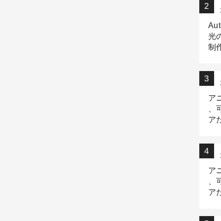
Au
光
制作
Tr
作
ア
、
ア
デ
ア
、
ア
出