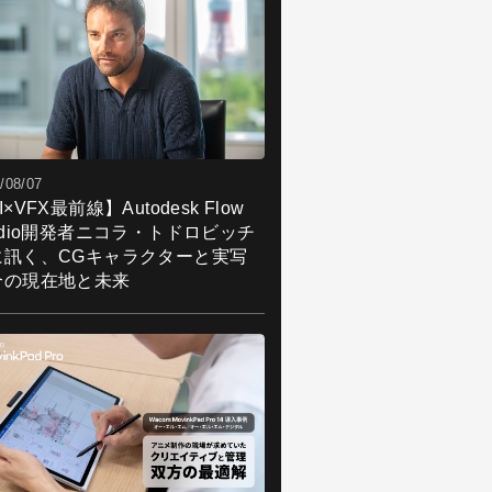
/08/07
I×VFX最前線】Autodesk Flow
udio開発者ニコラ・トドロビッチ
に訊く、CGキャラクターと実写
合の現在地と未来