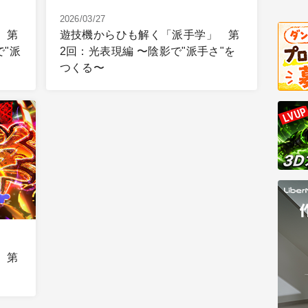
2026/03/27
 第
遊技機からひも解く「派手学」 第
で"派
2回：光表現編 〜陰影で"派手さ"を
つくる〜
 第