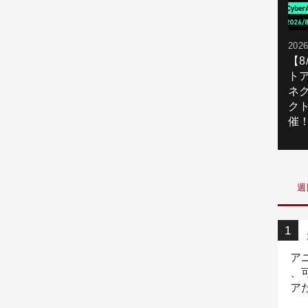
2026
【
ト
ネ
ク
催
週
ア
、
ア
ニ