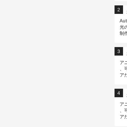
Au
光
制作
Tr
作
ア
、
ア
デ
ア
、
ア
出