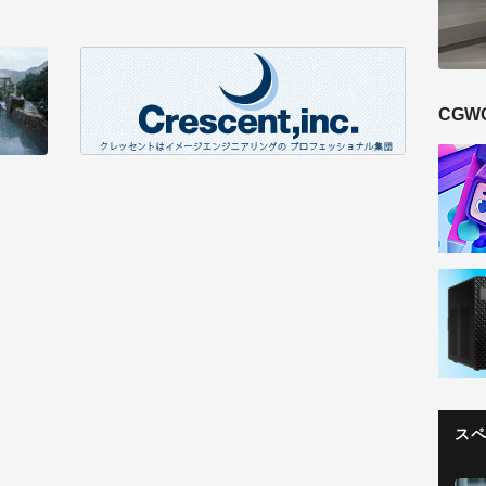
CGW
ス