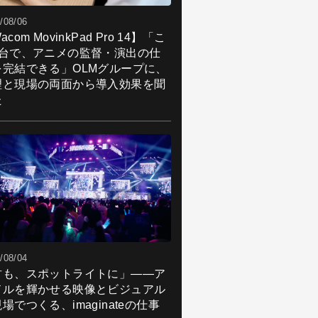
/08/06
acom MovinkPad Pro 14】「こ
1台で、アニメの監督・演出の仕
を完結できる」OLMグループに、
理と現場の両面から導入効果を聞
た
/08/04
君も、スポットライトに」――ア
ドルを輝かせる映像とビジュアル
場でつくる、imaginateの仕事