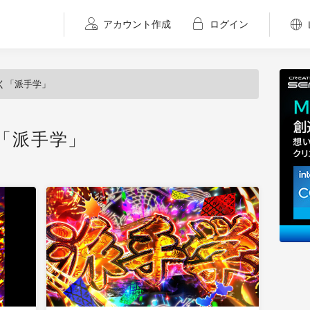
アカウント作成
ログイン
く「派手学」
「派手学」