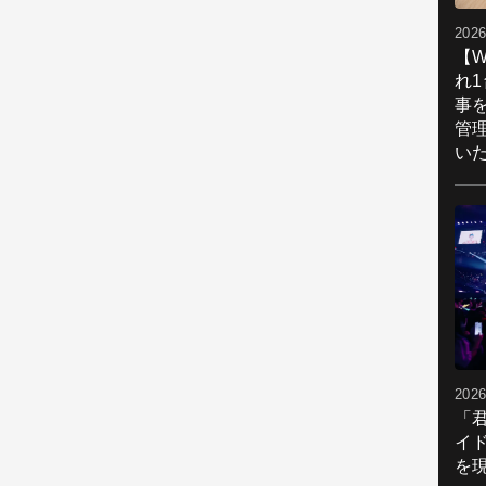
2026
【W
れ
事
管
い
2026
「
イ
を現