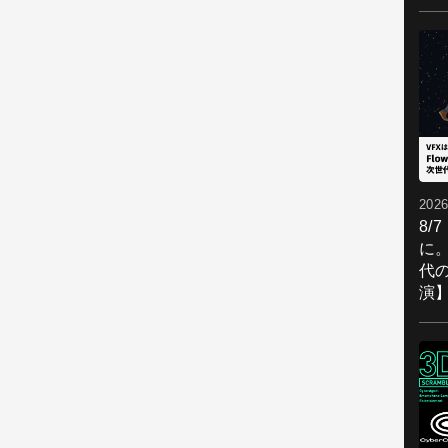
2026
8/
に。
代
演