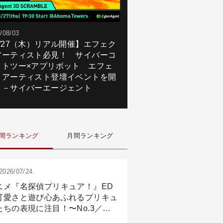
/08/03
8/27（木）リアル開催】エフェク
アーティスト必見！ サイバーコ
クトツー×アプリボット エフェ
トアーティスト登壇イベントを開
！－サイバーエージェント
間ランキング
月間ランキング
2026/07/24
ニメ『名探偵プリキュア！』ED
可愛さと遊び心あふれるプリキュ
たちの表現に注目！〜No.3／ア
メーション付け篇