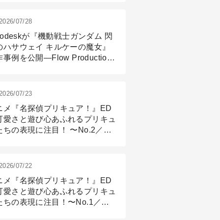
2026/07/28
todeskが『機動戦士ガンダム 閃
のハサウェイ キルケーの魔女』
事例を公開―Flow Production
ackingと3ds Maxが支えたCG制
現場
2026/07/23
ニメ『名探偵プリキュア！』ED
可愛さと遊び心あふれるプリキュ
たちの表現に注目！ 〜No.2／モ
リング＆リギング篇
2026/07/22
ニメ『名探偵プリキュア！』ED
可愛さと遊び心あふれるプリキュ
たちの表現に注目！〜No.1／演
篇