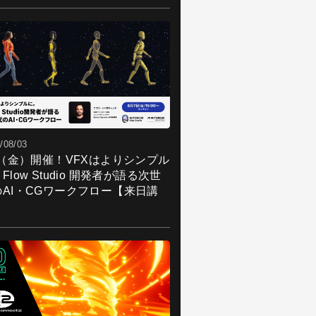
/08/03
7（金）開催！VFXはよりシンプル
Flow Studio 開発者が語る次世
のAI・CGワークフロー【来日講
】