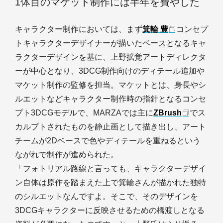
1体目のマケット制作には半年を費やした
キャラクター制作においては、まず
箕輪 豊
コンセプ
トキャラクターデザイナーが描いたベースとなるキャ
ラクターデザインを基に、上野拡覚アートディレクタ
ーが中心となり、3DCG制作向けのディテール追加や
マケット制作の監修を担当。マケットとは、身長やシ
ルエットなどキャラクター制作時の指針となるコンセ
プト3DCGモデルで、MARZAでは主に
ZBrush
でス
カルプトされたものを静止画として描き出し、アート
チームが2Dベースで色やディテールを重ねるという
ながれで制作が進められた。
「フォトリアル路線と言っても、キャラクターデザイ
ン自体は原作を踏まえた上で箕輪さんが描かれた独特
のシルエットなんですよ。そこで、そのデザインを
3DCGキャラクターに反映させるための橋渡しとなる