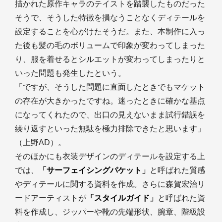
描かれた原作キャラのテイストを踏襲したものだった
そうで、そうした特徴を損なうことなくディテールを
設定することを心がけたそうだ。また、本制作に入っ
た後も髪の毛のボリュームで印象が変わってしまった
り、服を着せるとシルエットが変わってしまったりと
いった問題も発生したという。
「ですが、そうした問題に直面したときでもマケット
の存在が大きかったですね。迷ったときに確かな基点
になってくれたので、出口の見えないまま試行錯誤を
繰り返すといった無駄を極力排除できたと思います」
（上野AD）。
そのほかにも衣装デザインのディテールを設定する上
では、
「サーフェイシングパケット」
と呼ばれた質感
やディテールに関する資料を作成。さらに森賀宏治リ
ードアーティストが
「スタイルガイド」
と呼ばれた資
料を作成し、ジッパーや靴の先端形状、腕章、階級設