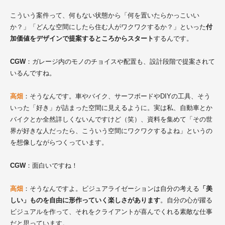
こういう案件って、何もない状態から「何を置いたらかっこいい
か？」「どんな空間にしたら住む人がワクワクするか？」といった
付
加価値をデザインで提案するところからスタート
するんです。
CGW
：ガレージ内のモノのチョイスや配置も、設計段階で提案されて
いるんですね。
高畑
：そうなんです。車やバイク、サーフボードやDIYの工具、そう
いった「好き」が詰まった空間に見えるように。実は私、自動車とか
バイクとか全然詳しくないんですけど（笑）、資料を集めて「その世
界が好きな人だったら、こういう空間にワクワクするよね」というの
を想像しながらつくっています。
CGW
：面白いですね！
高畑
：そうなんですよ。ビジュアライゼーションは自分の考える
「美
しい」ものを自由に形作っていく楽しさがあります
。自分の心が躍る
ビジュアルを作って、それをクライアントが喜んでくれる素敵な仕事
だと思っています。