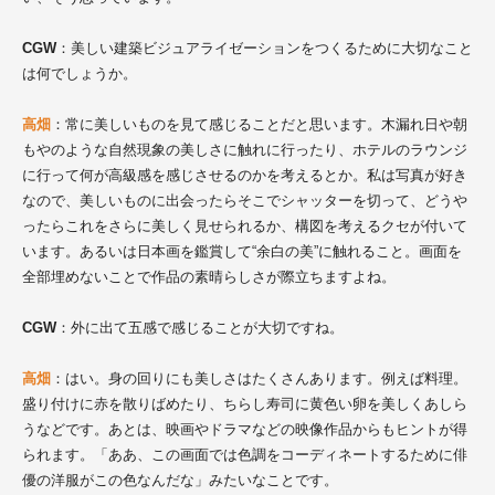
CGW
：美しい建築ビジュアライゼーションをつくるために大切なこと
は何でしょうか。
高畑
：常に美しいものを見て感じることだと思います。木漏れ日や朝
もやのような自然現象の美しさに触れに行ったり、ホテルのラウンジ
に行って何が高級感を感じさせるのかを考えるとか。私は写真が好き
なので、美しいものに出会ったらそこでシャッターを切って、どうや
ったらこれをさらに美しく見せられるか、構図を考えるクセが付いて
います。あるいは日本画を鑑賞して“余白の美”に触れること。画面を
全部埋めないことで作品の素晴らしさが際立ちますよね。
CGW
：外に出て五感で感じることが大切ですね。
高畑
：はい。身の回りにも美しさはたくさんあります。例えば料理。
盛り付けに赤を散りばめたり、ちらし寿司に黄色い卵を美しくあしら
うなどです。あとは、映画やドラマなどの映像作品からもヒントが得
られます。「ああ、この画面では色調をコーディネートするために俳
優の洋服がこの色なんだな」みたいなことです。