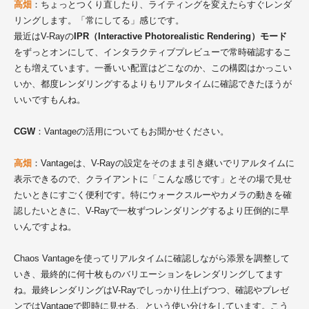
高畑
：ちょっとつくり直したり、ライティングを変えたらすぐレンダ
リングします。「常にしてる」感じです。
最近はV-Rayの
IPR（Interactive Photorealistic Rendering）モード
をずっとオンにして、インタラクティブプレビューで常時確認するこ
とも増えています。一番いい配置はどこなのか、この構図はかっこい
いか、都度レンダリングするよりもリアルタイムに確認できたほうが
いいですもんね。
CGW
：Vantageの活用についてもお聞かせください。
高畑
：Vantageは、V-Rayの設定をそのまま引き継いでリアルタイムに
表示できるので、クライアントに「こんな感じです」とその場で見せ
たいときにすごく便利です。特にウォークスルーやカメラの動きを確
認したいときに、V-Rayで一枚ずつレンダリングするより圧倒的に早
いんですよね。
Chaos Vantageを使ってリアルタイムに確認しながら添景を調整して
いき、最終的に何十枚ものバリエーションをレンダリングしてます
ね。最終レンダリングはV-Rayでしっかり仕上げつつ、確認やプレゼ
ンではVantageで即時に見せる、という使い分けをしています。こう