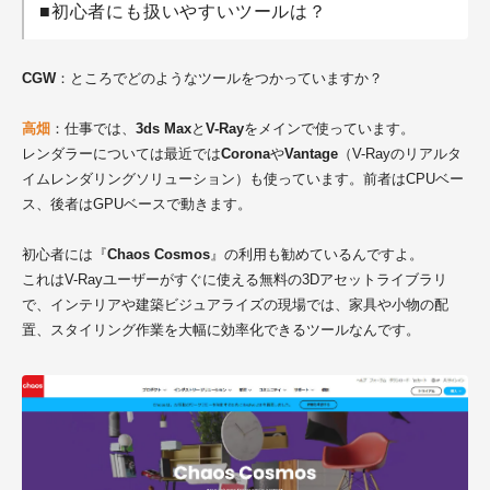
■初心者にも扱いやすいツールは？
CGW
：ところでどのようなツールをつかっていますか？
高畑
：仕事では、
3ds Max
と
V-Ray
をメインで使っています。
レンダラーについては最近では
Corona
や
Vantage
（V-Rayのリアルタ
イムレンダリングソリューション）も使っています。前者はCPUベー
ス、後者はGPUベースで動きます。
初心者には『
Chaos Cosmos
』の利用も勧めているんですよ。
これはV-Rayユーザーがすぐに使える無料の3Dアセットライブラリ
で、インテリアや建築ビジュアライズの現場では、家具や小物の配
置、スタイリング作業を大幅に効率化できるツールなんです。