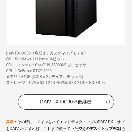
DAIV FX-I9G90（高畑さまカスタマイズモデル）
OS：Windows 11 Home 64ビット
CPU：インテル® Core™ i9-13900KF プロセッサー
GPU：GeForce RTX™ 4090
メモリ：64GB (32GB×2 / デュアルチャネル)
ストレージ：NVMe SSD 2TB +NVMe SSD 2TB＋ HDD 8TB
DAIV FX-I9G90※後継機
高畑
：その時に「メインをハイエンドデスクトップのDAIV FX、サブ
をDAIV Z6にすれば、これまで使っていた
控えのデスクトップPCはも