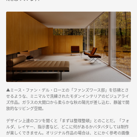
▲ミース・ファン・デル・ローエの「ファンズワース邸」を彷彿とさ
せるような、ミニマルで洗練されたモダンインテリアのビジュアライ
ズ作品。ガラスの大開口から柔らかな秋の陽光が差し込む、静謐で開
放的なリビング空間。
デザイン上達のコツを聞くと「まずは整理整頓」とのことだ。「フォ
ルダ、レイヤー、指示書など、どこに何があるかバタバタしては制作
が楽しくできません。オリジナル作品の場合は、とにかく参考の画像