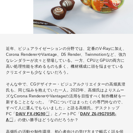
近年、ビジュアライゼーションの分野では、定番のV-Rayに加え、
Corona RendererやVantage、D5 Render、Twinmotionなど、強力
なレンダラーが次々と登場している。一方、CPUとGPUの両方に
高い処理性能を求めるものも多く、機材構成に頭を悩ませている
クリエイターも少なくないだろう。
そんな中で、CGデザイナー・ビジュアルクリエイターの高畑真澄
氏も、同じ悩みを抱えていた一人。2023年、高畑氏はよりスムー
ズなCorona RendererやVantageの活用を目指すべく制作機材を一
新することとなった。「PCについてはまったくの専門外なので、
すべて人に選んでもらいました」と語る高畑氏。デスクトップ
PC「
DAIV FX-I9G90
」とノートPC「
DAIV Z6-I9G70SR-
A
」の使い勝手はどうなのだろうか？
高畑氏の活動や制作環境、初心者向けの学び方まで幅広く話を伺