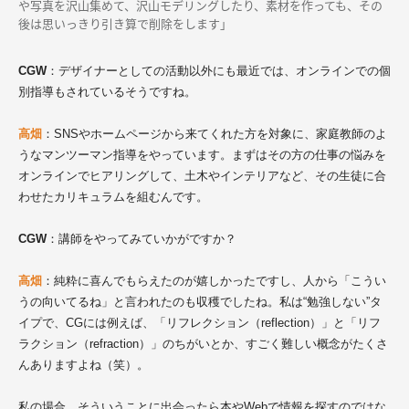
や写真を沢山集めて、沢山モデリングしたり、素材を作っても、その
後は思いっきり引き算で削除をします」
CGW
：デザイナーとしての活動以外にも最近では、オンラインでの個
別指導もされているそうですね。
高畑
：SNSやホームページから来てくれた方を対象に、家庭教師のよ
うなマンツーマン指導をやっています。まずはその方の仕事の悩みを
オンラインでヒアリングして、土木やインテリアなど、その生徒に合
わせたカリキュラムを組むんです。
CGW
：講師をやってみていかがですか？
高畑
：純粋に喜んでもらえたのが嬉しかったですし、人から「こうい
うの向いてるね」と言われたのも収穫でしたね。私は“勉強しない”タ
イプで、CGには例えば、「リフレクション（reflection）」と「リフ
ラクション（refraction）」のちがいとか、すごく難しい概念がたくさ
んありますよね（笑）。
私の場合、そういうことに出会ったら本やWebで情報を探すのではな