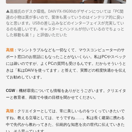
▲高畑氏のデスク環境。DAIV FX-I9G90のデザインについては「PC関
連の小物は黒が多いので、筐体も黒っていうのはインテリア的に良い
なと思います。USBの差し込みなどのインターフェイスが充実してい
るのも嬉しいです。キャスターとハンドルが付いているのでちょっと
した移動も楽！」と評価いただいた
高畑
：マシントラブルなども一切なくて、マウスコンピューターのサ
ポート窓口のお世話にもなったことがないくらい。私はPCやスペック
には疎いのですが、よくPCの質問も受けるんです。だからそういうと
きは「私はDAIVを使ってます」と答えて、実際どの程度快適かを伝え
てお勧めしています。
CGW
：機材環境についても情報をありがとうございます。クリエイタ
ーと教育者、両面で今後の目標を聞かせてください。
高畑
：クリエイターとしては、常に美しいものをつくっていきたいで
すね。教える立場としては、そうですね……。私は長く建築に携わる
中で先代から教わってきた、伝統的な知恵を次の世代に伝えていきた
い、そう思っています。