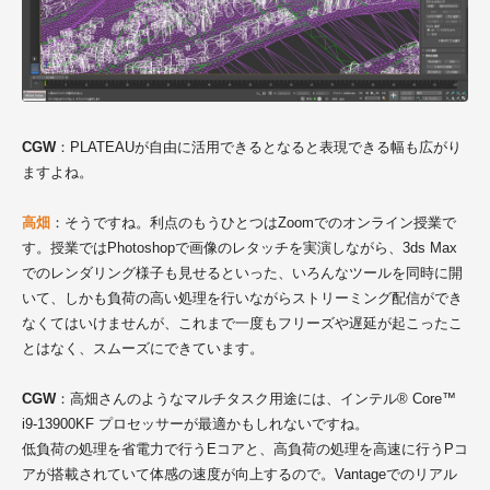
CGW
：PLATEAUが自由に活用できるとなると表現できる幅も広がり
ますよね。
高畑
：そうですね。利点のもうひとつはZoomでのオンライン授業で
す。授業ではPhotoshopで画像のレタッチを実演しながら、3ds Max
でのレンダリング様子も見せるといった、いろんなツールを同時に開
いて、しかも負荷の高い処理を行いながらストリーミング配信ができ
なくてはいけませんが、これまで一度もフリーズや遅延が起こったこ
とはなく、スムーズにできています。
CGW
：高畑さんのようなマルチタスク用途には、インテル® Core™
i9-13900KF プロセッサーが最適かもしれないですね。
低負荷の処理を省電力で行うEコアと、高負荷の処理を高速に行うPコ
アが搭載されていて体感の速度が向上するので。Vantageでのリアル