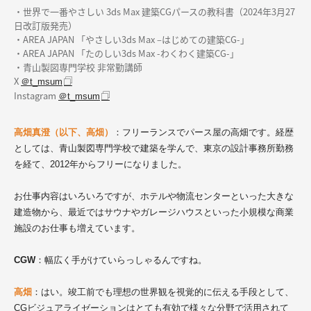
・世界で一番やさしい 3ds Max 建築CGパースの教科書（2024年3月27
日改訂版発売）
・AREA JAPAN 「やさしい3ds Max –はじめての建築CG-」
・AREA JAPAN 「たのしい3ds Max -わくわく建築CG-」
・青山製図専門学校 非常勤講師
X
＠t_msum
Instagram
＠t_msum
高畑真澄（以下、高畑）
：フリーランスでパース屋の高畑です。経歴
としては、青山製図専門学校で建築を学んで、東京の設計事務所勤務
を経て、2012年からフリーになりました。
お仕事内容はいろいろですが、ホテルや物流センターといった大きな
建造物から、最近ではサウナやガレージハウスといった小規模な商業
施設のお仕事も増えています。
CGW
：幅広く手がけていらっしゃるんですね。
高畑
：はい。竣工前でも理想の世界観を視覚的に伝える手段として、
CGビジュアライゼーションはとても有効で様々な分野で活用されて