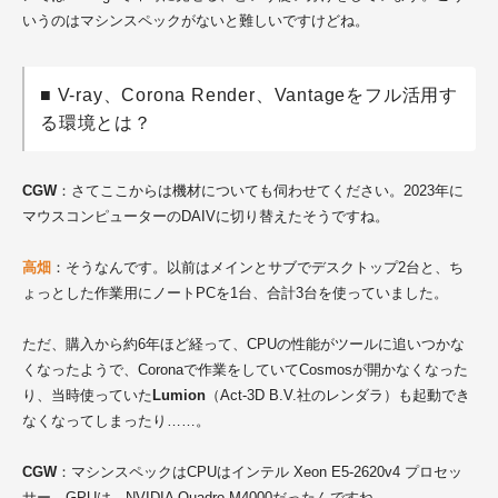
いうのはマシンスペックがないと難しいですけどね。
■ V-ray、Corona Render、Vantageをフル活用す
る環境とは？
CGW
：さてここからは機材についても伺わせてください。2023年に
マウスコンピューターのDAIVに切り替えたそうですね。
高畑
：そうなんです。以前はメインとサブでデスクトップ2台と、ち
ょっとした作業用にノートPCを1台、合計3台を使っていました。
ただ、購入から約6年ほど経って、CPUの性能がツールに追いつかな
くなったようで、Coronaで作業をしていてCosmosが開かなくなった
り、当時使っていた
Lumion
（Act-3D B.V.社のレンダラ）も起動でき
なくなってしまったり……。
CGW
：マシンスペックはCPUはインテル Xeon E5-2620v4 プロセッ
サー、GPUは、NVIDIA Quadro M4000だったんですね。