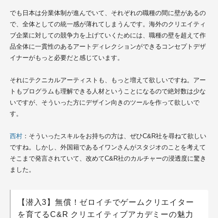
でも日本は分業体制が進んでいて、それぞれの職種の間に壁があるの
で、全体としての統一感が薄れてしまうんです。海外のクリエイティ
ブ企業に対しての競争力を上げていくためには、職種の壁を超えて作
品全体に一貫性のあるアートディレクションができるコンセプトデザ
イナーがもっと必要だと感じています。
それにテクニカルアーティストも、もっと増えて欲しいですね。アー
トもプログラムも理解できる人材ということになるので絶対数は少な
いですが、そういった方にデザイン向きのツールを作って欲しいで
す。
西村
：そういったスキルをお持ちの方は、ぜひ
C&R社
を尋ねて欲しい
ですね。しかし、外国籍であるイワンさんがスタジオのことを考えて
そこまで発言されていて、改めて
C&R社
のカルチャーの浸透度に驚き
ました。
【潜入3】無償！ゼロイチでゲームクリエイター
を育てるC&R クリエイティブアカデミーの魅力