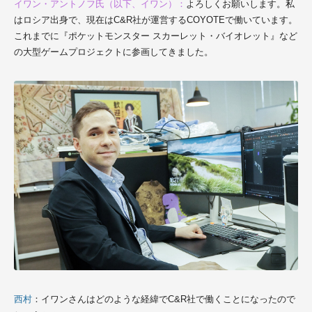
イワン・アントノフ氏（以下、イワン）：
よろしくお願いします。私
はロシア出身で、現在は
C&R社
が運営するCOYOTEで働いています。
これまでに『ポケットモンスター スカーレット・バイオレット』など
の大型ゲームプロジェクトに参画してきました。
西村
：イワンさんはどのような経緯で
C&R社
で働くことになったので