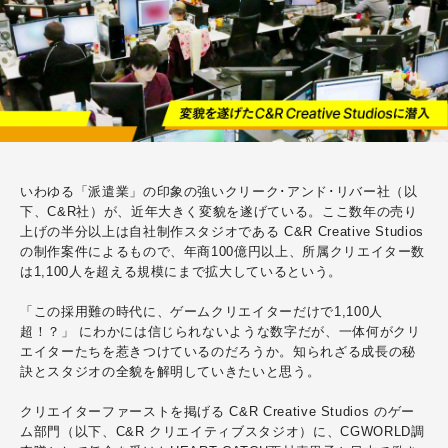
いわゆる「派遣業」の印象の強いクリーク
･
アンド
･
リバー社（以
下、
C&R社
）が、近年大きく変貌を遂げている。ここ数年の売り
上げの半分以上は自社制作スタジオである
C&R Creative Studios
の制作案件によるもので、年商100億円以上、所属クリエイター数
は1,100人を超える規模にまで拡大しているという。
「この採用難の時代に、ゲームクリエイターだけで1,100人
超！？」 にわかには信じられないような数字だが、一体何がクリ
エイターたちを惹きつけているのだろうか。
知られざる成長の秘
訣とスタジオの全貌を解明していきたいと思う。
クリエイターファーストを掲げる C&R Creative Studios のゲー
ム部門（以下、C&R クリエイティブスタジオ）に、
CGWORLD調