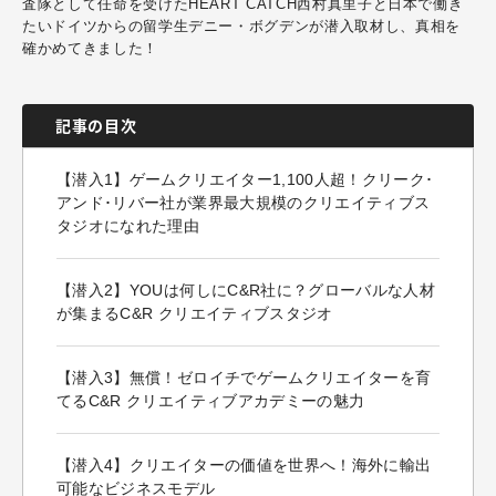
査隊として任命を受けたHEART CATCH西村真里子と日本で働き
たいドイツからの留学生デニー・ボグデンが潜入取材し、真相を
確かめてきました！
記事の目次
【潜入1】ゲームクリエイター1,100人超！クリーク･
アンド･リバー社が業界最大規模のクリエイティブス
タジオになれた理由
【潜入2】YOUは何しにC&R社に？グローバルな人材
が集まるC&R クリエイティブスタジオ
【潜入3】無償！ゼロイチでゲームクリエイターを育
てるC&R クリエイティブアカデミーの魅力
【潜入4】クリエイターの価値を世界へ！海外に輸出
可能なビジネスモデル