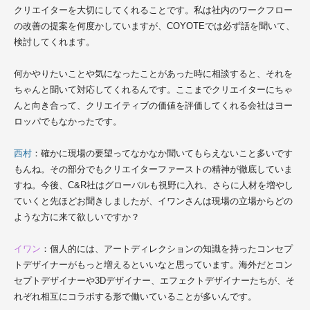
クリエイターを大切にしてくれることです。私は社内のワークフロー
の改善の提案を何度かしていますが、COYOTEでは必ず話を聞いて、
検討してくれます。
何かやりたいことや気になったことがあった時に相談すると、それを
ちゃんと聞いて対応してくれるんです。ここまでクリエイターにちゃ
んと向き合って、クリエイティブの価値を評価してくれる会社はヨー
ロッパでもなかったです。
西村
：確かに現場の要望ってなかなか聞いてもらえないこと多いです
もんね。その部分でもクリエイターファーストの精神が徹底していま
すね。今後、
C&R社
はグローバルも視野に入れ、さらに人材を増やし
ていくと先ほどお聞きしましたが、
イワンさんは現場の立場からどの
ような方に来て欲しいですか？
イワン
：個人的には、アートディレクションの知識を持ったコンセプ
トデザイナーがもっと増えるといいなと思っています。海外だとコン
セプトデザイナーや3Dデザイナー、エフェクトデザイナーたちが、そ
れぞれ相互にコラボする形で働いていることが多いんです。