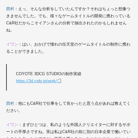
西村
：えっ、そんな分析をしていたんですか？それはちょっと想像つ
きませんでした。でも、様々なゲームタイトルの開発に携わっている
C&R社
だからこそイアンさんの分析で抽出されたのかもしれません
ね。
イワン
：はい、おかげで憧れの任天堂のゲームタイトルの制作に携わ
ることができました。
COYOTE 3DCG STUDIOの制作実績
https://3d.crdg.jp/work/
西村
：他にも
C&R社
で仕事をして良かったと思う点があれば教えてく
ださい。
イワン
：まずひとつは、私のような外国人クリエイターに対するサポ
ートの手厚さですね。実は私は
C&R社
の前に別の日本企業で働いてい