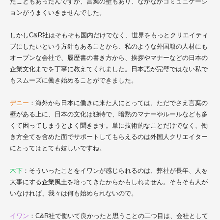
たこともあったんですが、言葉の壁もあり、なかなかコミュニケーシ
ョンがうまくいきませんでした。
しかし
C&R社
はそもそも国内だけでなく、世界をもっとクリエイティ
ブにしたいという方針もあることから、私のような外国籍の人材にも
オープンな会社で、履歴書の書き方から、挨拶やマナーなどの日本の
企業文化までを丁寧に教えてくれました。日本語が完璧ではない私で
もスムーズに働き始めることができました。
デニー
：海外から日本に働きに来た人にとっては、ただでさえ言葉の
壁がある上に、日本の文化は独特で、暗黙のマナーやルールなども多
くて困ってしまうとよく聞きます。単に技術的なことだけでなく、働
き方全てを含めた面でサポートしてもらえるのは外国人クリエイター
にとってはとても嬉しいですね。
木下
：そういったことをイワンが感じられるのは、弊社が長年、人を
大事にする
企業風土を
培ってきたからかもしれません。そもそも人が
いなければ、我々は何も始められないので。
イワン
：
C&R社
で働いて良かったと思うことの二つ目は、会社として