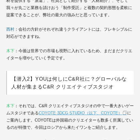
材を提供する「派遣」、社員として紹介する「人材紹介」、そして
我々が丸ごと業務を請けおう「制作受託」と複数の契約形態を柔軟に
提案できることが、弊社の最大の強みだと思っています。
西村
：会社の方針がそれぞれ違うクライアントには、フレキシブルに
対応ができますね。
木下
：今後は世界での市場も視野に入れているため、まだまだクリエ
イターを増やしていく予定です。
【潜入2】YOUは何しにC&R社に？グローバルな
人材が集まるC&R クリエイティブスタジオ
木下
：
それでは、C&R クリエイティブスタジオの中で一番大きいゲー
ムスタジオである
COYOTE 3DCG STUDIO（以下、COYOTE）
に
ご案内します。COYOTEは外国籍のクリエイターも数多く所属してい
るのが特徴で、今回はロシアから来たイワンをご紹介します。