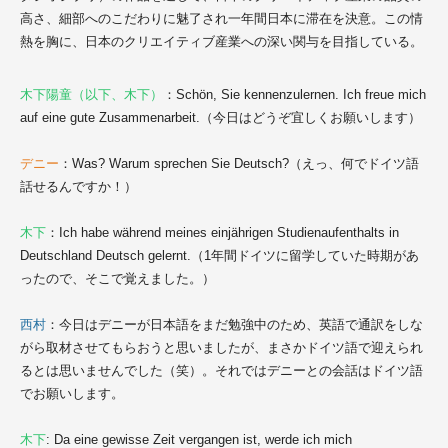
高さ、細部へのこだわりに魅了され一年間日本に滞在を決意。この情
熱を胸に、日本のクリエイティブ産業への深い関与を目指している。
木下陽童（以下、木下）
：
Schön, Sie kennenzulernen. Ich freue mich
auf eine gute Zusammenarbeit.
（今日はどうぞ宜しくお願いします
）
デニー
：
Was? Warum sprechen Sie Deutsch?
（えっ、何でドイツ語
話せるんですか！）
木下
：
Ich habe während meines einjährigen Studienaufenthalts in
Deutschland Deutsch gelernt.
（1年間ドイツに留学していた時期があ
ったので、そこで覚えました。）
西村
：今日はデニーが日本語をまだ勉強中のため、英語で通訳をしな
がら取材させてもらおうと思いましたが、まさかドイツ語で迎えられ
るとは思いませんでした（笑）。それではデニーとの会話はドイツ語
でお願いします。
木下
:
Da eine gewisse Zeit vergangen ist, werde ich mich