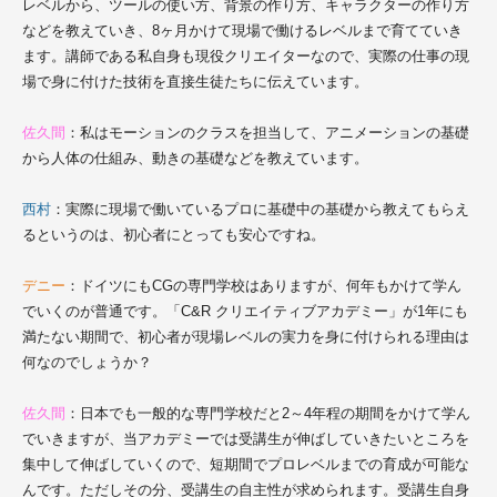
レベルから、ツールの使い方、背景の作り方、キャラクターの作り方
などを教えていき、8ヶ月かけて現場で働けるレベルまで育てていき
ます。講師である私自身も現役クリエイターなので、実際の仕事の現
場で身に付けた技術を直接生徒たちに伝えています。
佐久間
：私はモーションのクラスを担当して、アニメーションの基礎
から人体の仕組み、動きの基礎などを教えています。
西村
：実際に現場で働いているプロに基礎中の基礎から教えてもらえ
るというのは、初心者にとっても安心ですね。
デニー
：ドイツにもCGの専門学校はありますが、何年もかけて学ん
でいくのが普通です。「C&R クリエイティブアカデミー」が1年にも
満たない期間で、初心者が現場レベルの実力を身に付けられる理由は
何なのでしょうか？
佐久間
：日本でも一般的な専門学校だと2～4年程の期間をかけて学ん
でいきますが、当アカデミーでは受講生が伸ばしていきたいところを
集中して伸ばしていくので、短期間でプロレベルまでの育成が可能な
んです。ただしその分、受講生の自主性が求められます。受講生自身