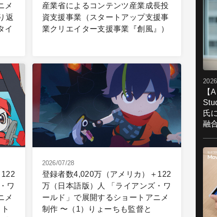
ニメ
産業省によるコンテンツ産業成長投
り返
資支援事業（スタートアップ支援事
タイ
業クリエイター支援事業『創風』）
2026
【A
St
氏
融
2026/07/28
122
登録者数4,020万（アメリカ）＋122
・ワ
万（日本語版）人 「ライアンズ・ワ
ニメ
ールド」で展開するショートアニメ
フト
制作 〜（1）りょーちも監督と