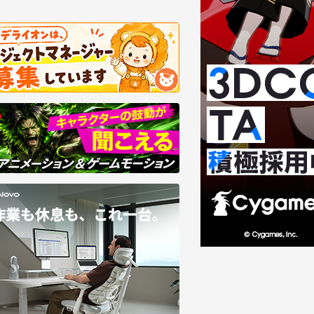
8/07
2026/08/06
回・第3回】Mori CalliopeのMV／3D
Foundry、Nuke向けAI
VEはどう生まれる？――東映ツークン研
ン「SmartRoto」を提供
の制作基盤
大4倍高速化