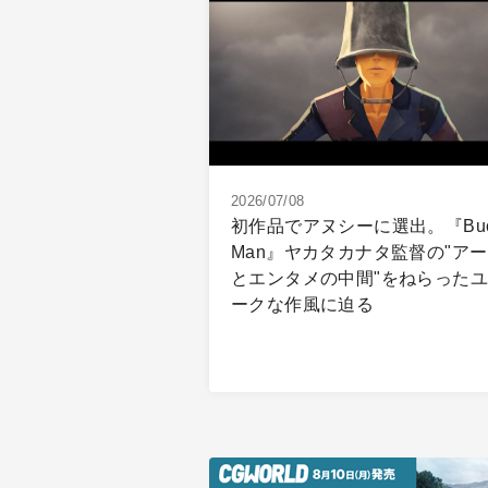
2026/07/08
初作品でアヌシーに選出。『Buc
Man』ヤカタカナタ監督の"ア
とエンタメの中間"をねらった
ークな作風に迫る