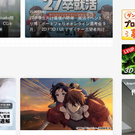
2026/08/07
2026/0
tudio開
27卒学生向け最後の開催 就活イベント「ク
【全3
、CGキ
リ博 ポートフォリオオンライン選考会 9
LI
来
月」 2D / 3D / UI デザイナー志望者向け
究所
※9/1（火）作品締切