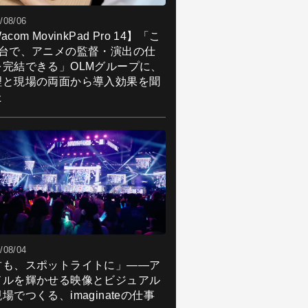
/08/06
acom MovinkPad Pro 14】「こ
1台で、アニメの監督・演出の仕
を完結できる」OLMグループに、
理と現場の両面から導入効果を聞
た
/08/04
君も、スポットライトに」――ア
ドルを輝かせる映像とビジュアル
場でつくる、imaginateの仕事