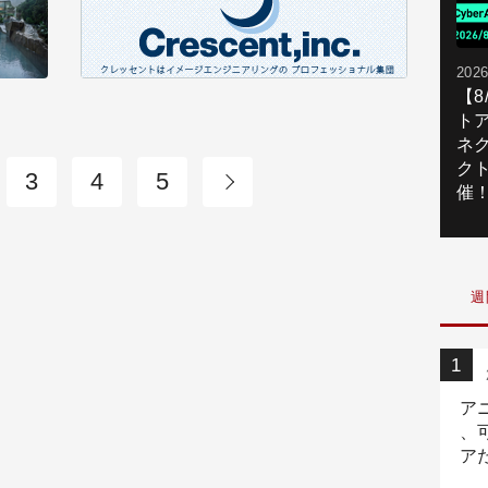
2026
【
ト
ネ
ク
3
4
5
催
週
ア
、
ア
ニ