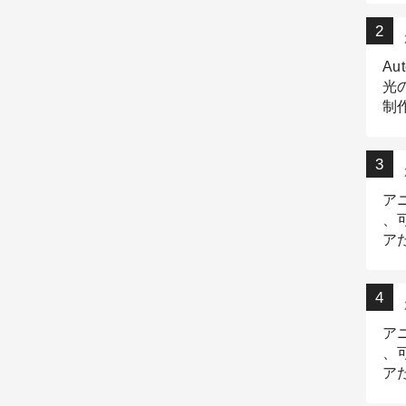
Au
光
制作
Tr
作
ア
、
ア
デ
ア
、
ア
出