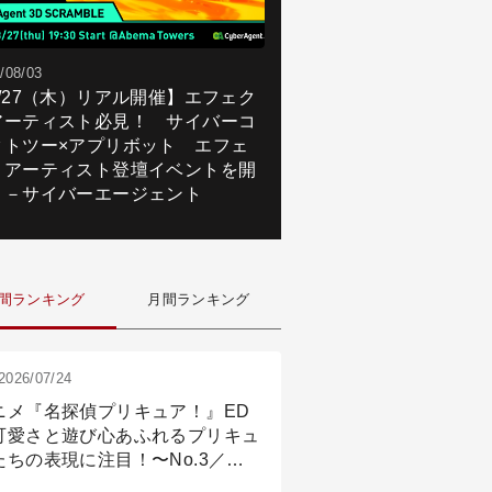
/08/03
8/27（木）リアル開催】エフェク
アーティスト必見！ サイバーコ
クトツー×アプリボット エフェ
トアーティスト登壇イベントを開
！－サイバーエージェント
間ランキング
月間ランキング
2026/07/24
ニメ『名探偵プリキュア！』ED
可愛さと遊び心あふれるプリキュ
たちの表現に注目！〜No.3／ア
メーション付け篇