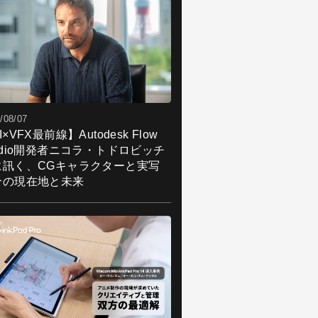
/08/07
I×VFX最前線】Autodesk Flow
udio開発者ニコラ・トドロビッチ
に訊く、CGキャラクターと実写
合の現在地と未来