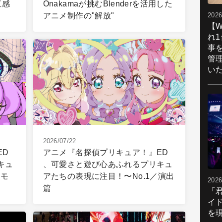
直感
Onakamaが挑むBlenderを活用した
アニメ制作の"解放"
2026
【W
れ
事
管
い
2026/07/22
ED
アニメ『名探偵プリキュア！』ED
キュ
、可愛さと遊び心あふれるプリキュ
／モ
アたちの表現に注目！〜No.1／演出
2026
篇
「
イ
を現