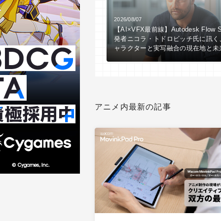
2026/08/07
【AI×VFX最前線】Autodesk Flow S
発者ニコラ・トドロビッチ氏に訊く
ャラクターと実写融合の現在地と未
アニメ内最新の記事