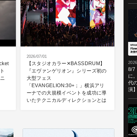
2026/07/01
2026
ket
【スタジオカラー✕BASSDRUM】
8/
ート
『エヴァンゲリオン』シリーズ初の
に。
ユニ
大型フェス
代
「EVANGELION:30+；」横浜アリ
演
ーナでの大規模イベントを成功に導
いたテクニカルディレクションとは