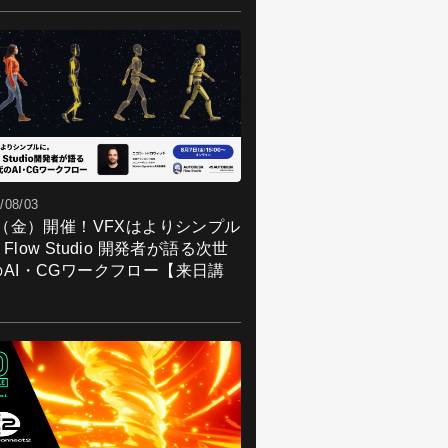
/08/03
7（金）開催！VFXはよりシンプル
Flow Studio 開発者が語る次世
のAI・CGワークフロー【来日講
】