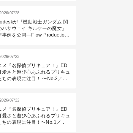
2026/07/28
todeskが『機動戦士ガンダム 閃
のハサウェイ キルケーの魔女』
事例を公開―Flow Production
ackingと3ds Maxが支えたCG制
現場
2026/07/23
ニメ『名探偵プリキュア！』ED
可愛さと遊び心あふれるプリキュ
たちの表現に注目！ 〜No.2／モ
リング＆リギング篇
2026/07/22
ニメ『名探偵プリキュア！』ED
可愛さと遊び心あふれるプリキュ
たちの表現に注目！〜No.1／演
篇