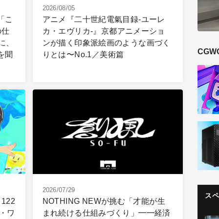
2026/08/05
】「こ
アニメ『二十世紀電氣目録-ユーレ
の仕
カ・エヴリカ-』京都アニメーショ
に、
ンが描く印象派絵画のような画づく
CGW
を聞
りとは〜No.1／美術篇
2026/07/29
ス
122
NOTHING NEWが挑む「才能が生
・ワ
まれ続ける仕組みづくり」━━経済