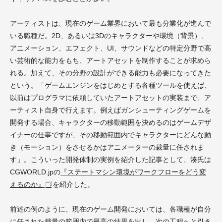
アーティストは、現在のゲーム業界において最も分業化が進んで
いる職種だ。2D、あるいは3Dのキャラクターや環境（背景）、
アニメーション、エフェクト、UI、サウンドなどの特定分野で高
い芸術的な能力をもち、アートアセットを制作することが求めら
れる。加えて、その分野の設計ができる能力も必要になってきた
という。「ゲームエンジンをはじめとする各種ツールを使えば、
以前はプログラマに依頼していたアートアセットの実装まで、ア
ーティスト自身で行えます。例えばガンシューティングゲームを
開発する場合、キャラクターの移動範囲を決めるのはゲームデザ
イナーの仕事ですが、その移動範囲内でキャラクターにどんな動
き（モーション）をさせるかはアニメーターの裁量に任されま
す」。こういった開発体制の実例を紹介した記事として、湊氏は
CGWORLD.jpの
『ステートマシン環境がワークフローをどう変
えるのか』
を紹介した。
前述の例のように、現在のゲーム開発においては、各職種が自分
に任された裁量の範囲内で最高の結果を出し、次の工程へと引き