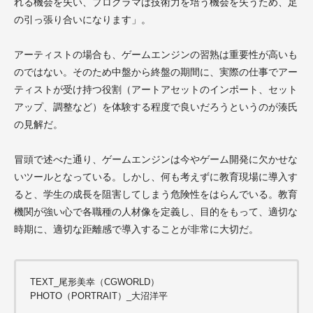
れる機会を失い、プログラマは技術力を培う機会を失うため、足
の引っ張り合いになります」。
アーティストの場合も、ゲームエンジンの習熟は重要性が高いも
のではない。そのため中盤から終盤の期間に、実際の仕事でアー
ティストが受け持つ役割（アートアセットのインポート、セット
アップ、調整など）を体験する程度で良いだろうというのが湊氏
の見解だ。
冒頭で述べた通り、ゲームエンジンは今やゲーム開発に欠かせな
いツールとなっている。しかし、何も考えずに教育現場に導入す
ると、学生の成長を阻害してしまう危険性をはらんでいる。教育
機関が強い心で各職種の人材像を定義し、目的をもって、適切な
時期に、適切な距離感で導入することが非常に大切だ。
TEXT_尾形美幸（CGWORLD）
PHOTO（PORTRAIT）_大沼洋平