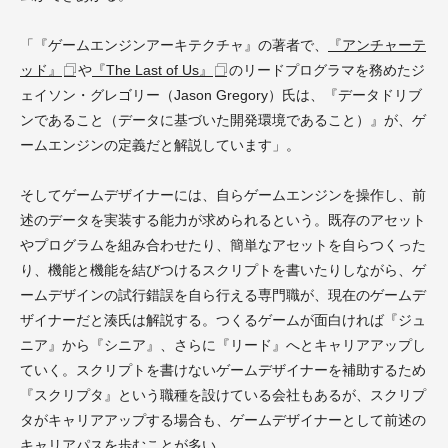
「『ゲームエンジンアーキテクチャ』の著者で、
『アンチャーテ
ッド』
や
『The Last of Us』
のリードプログラマを務めたジ
ェイソン・グレゴリー（Jason Gregory）氏は、『データドリブ
ンであること（データに基づいた開発環境であること）』が、ゲ
ームエンジンの定義だと解説しています」。
そしてゲームデザイナーには、自らゲームエンジンを操作し、前
述のデータを実装する能力が求められるという。既存のアセット
やプログラムを組み合わせたり、簡単なアセットを自らつくった
り、機能と機能を結びつけるスクリプトを書いたりしながら、ゲ
ームデザインの試行錯誤を自ら行える専門職が、現在のゲームデ
ザイナーだと湊氏は解説する。つくるゲームが面白ければ『ジュ
ニア』から『シニア』、さらに『リード』へとキャリアアップし
ていく。スクリプトを書けないゲームデザイナーを補助するため
『スクリプタ』という職種を設けている会社もあるが、スクリプ
タがキャリアアップする場合も、ゲームデザイナーとして前述の
キャリアパスを歩むことが多い。