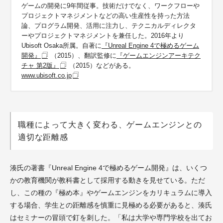
ゲームの開発に9年間従事。技術だけでなく、ワークフローや
プロジェクトマネジメントなどの高い生産性を持った方法
論、プログラム開発、活用に注力し、テクニカルディレクタ
ーやプロジェクトマネジメントを兼任した。2016年より
Ubisoft Osaka所属。自著に
『Unreal Engine 4で極めるゲーム
開発』
（2015）、翻訳監修に
『ゲームエンジンアーキテク
チャ 第2版』
（2015）などがある。
www.ubisoft.co.jp
職種によって大きく変わる、ゲームエンジンとの
適切な距離感
湊氏の著書『Unreal Engine 4で極めるゲーム開発』は、いくつ
かの教育機関が教科書として採用する動きを見せている。ただ
し、この種の『極め本』やゲームエンジンをカリキュラムに導入
する場合、学生との距離感を慎重に見極める必要があると、湊氏
はセミナーの冒頭で釘を刺した。「私は大学や専門学校を出てお