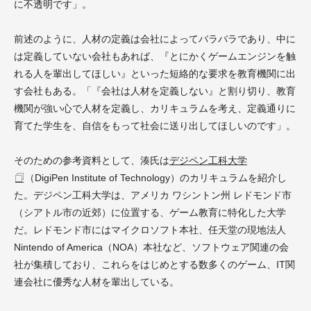
に不透明です」。
前述のように、人材の定義は会社によってバラバラであり、中に
は定義していない会社もあれば、『とにかくゲームエンジンを触
れる人を輩出してほしい』といった短絡的な要求を教育機関に出
す会社もある。「『会社は人材を定義しない』と割り切り、教育
機関が強い心で人材を定義し、カリキュラムを考え、定義通りに
育てた学生を、自信をもって社会に送り出してほしいのです」。
そのための参考資料として、湊氏は
デジペン工科大学
（DigiPen Institute of Technology）のカリキュラムを紹介し
た。デジペン工科大学は、アメリカ ワシントン州 レドモンド市
（シアトル市の近郊）に位置する、ゲーム教育に特化した大学
だ。レドモンド市にはマイクロソフト本社、任天堂の現地法人
Nintendo of America（NOA）本社など、ソフトウェア関連の会
社が集積しており、これらをはじめとする数多くのゲーム、IT関
連会社に優秀な人材を輩出している。