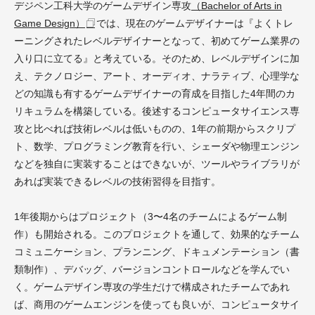
デジペン工科大学のゲームデザイン専攻
（Bachelor of Arts in
Game Design）
では、現在のゲームデザイナーは『よくトレ
ーニングされたレベルデザイナーとなって、初めてゲーム業界の
入り口に立てる』と考えている。そのため、レベルデザインに加
え、テクノロジー、アート、オーディオ、ナラティブ、心理学な
どの知識も有するゲームデザイナーの育成を目指した4年間のカ
リキュラムを構築している。後述するコンピュータサイエンス専
攻と比べれば技術レベルは低いものの、1年の前期からスクリプ
ト、数学、プログラミング教育を行い、シェーダや物理エンジン
などを独自に実装することはできないが、ツールやライブラリが
あれば実装できるレベルの技術習得を目指す。
1年後期からはプロジェクト（3〜4名のチームによるゲーム制
作）も開始される。このプロジェクトを通して、効果的なチーム
コミュニケーション、プランニング、ドキュメンテーション（書
類制作）、デバッグ、バージョンコントロールなどを学んでい
く。ゲームデザイン専攻の学生だけで構成されたチームであれ
ば、商用のゲームエンジンを使っても良いが、コンピュータサイ