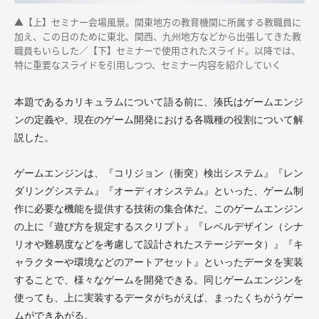
▲【上】セミナー会場風景。関東地方の教育機関に所属する教職員に
加え、この日のために東北、関西、九州地方などから出張してきた教
職員もいらした／【下】セミナーで使用されたスライド。以降では、
特に重要なスライドを引用しつつ、セミナー内容を紹介していく
本題であるカリキュラムについて語る前に、湊氏はゲームエンジ
ンの定義や、現在のゲーム開発における各職種の役割について解
説した。
ゲームエンジンは、『コリジョン（衝突）検出システム』『レン
ダリングシステム』『オーディオシステム』といった、ゲーム制
作に必要な機能を提供する技術の集合体だ。このゲームエンジン
の上に『遊び方を規定するスクリプト』『レベルデザイン（シナ
リオや難易度などを考慮して設計されたステージデータ）』『キ
ャラクターや環境などのアートアセット』といったデータを実装
することで、様々なゲームを開発できる。同じゲームエンジンを
使っても、上に実装するデータがちがえば、まったくちがうゲー
ムができあがる。