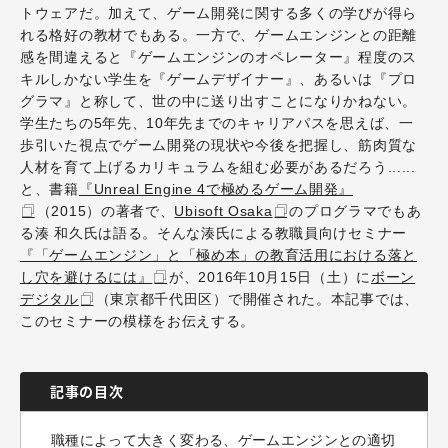
トウェアだ。加えて、ゲーム開発に関する多くの学びが得ら
れる格好の教材でもある。一方で、ゲームエンジンとの距離
感を間違えると『ゲームエンジンのオペレーター』程度のス
キルしかない学生を『ゲームデザイナー』、あるいは『プロ
グラマ』と称して、世の中に送り出すことになりかねない。
学生たちの5年先、10年先までのキャリアパスを思えば、一
歩引いた視点でゲーム開発の現状や今後を把握し、筋肉質な
人材を育て上げるカリキュラムを組む必要があるだろう......
と、書籍
『Unreal Engine 4で極めるゲーム開発』
（2015）の著者で、
Ubisoft Osaka
のプログラマでもあ
る湊 和久氏は語る。そんな湊氏による教職員向けセミナー
『「ゲームエンジン」と「極め本」の教育活用における落と
し穴を避けるには』
が、2016年10月15日（土）に
ボーン
デジタル
（東京都千代田区）で開催された。本記事では、
このセミナーの模様をお伝えする。
記事の目次
職種によって大きく変わる、ゲームエンジンとの適切