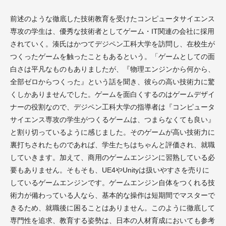
前述のような徹底した技術教育を受けたコンピュータサイエンス
専攻の学生は、優秀な技術者としてゲーム・IT関連の会社に採用
されていく。湊氏はかつてデジペン工科大学を訪問し、在校生が
つくったゲームを触ったこともあるという。「ゲームとしての面
白さは平凡なものもありましたが、『物理エンジンから何から、
全部ゼロからつくった』という話を聞き、彼らの高い技術力に驚
くしかありませんでした。ゲームを面白くするのはゲームデザイ
ナーの役割なので、デジペン工科大学の指導者は『コンピュータ
サイエンス専攻の学生がつくるゲームは、つまらなくても良い』
と割り切っているように感じました。そのゲームが高い技術力に
裏打ちされたものであれば、学生たちはちゃんと評価され、就職
していきます。加えて、商用のゲームエンジンに習熟している必
要もありません。そもそも、UE4やUnityは扱いやすさを売りに
しているゲームエンジンです。ゲームエンジン自体をつくれる技
術力が備わっている人なら、基本的な操作は短期間でマスターで
きるため、就職後に困ることはありません。このように徹底して
専門性を追求、教育する姿勢は、日本の人材育成においても参考