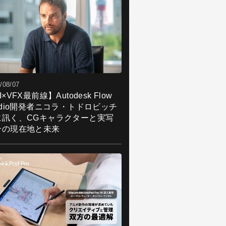
/08/07
I×VFX最前線】Autodesk Flow
udio開発者ニコラ・トドロビッチ
に訊く、CGキャラクターと実写
合の現在地と未来