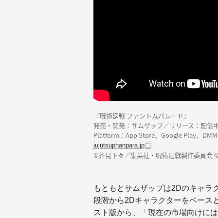
『呪術廻戦 ファントムパレード』
発売・開発：サムザップ／リリース：配信
Platform：App Store、Google Play、
jujutsuphanpara.jp
©芥見下々／集英社・呪術廻戦製作委員会 ©Sumzap
もともとサムザップは2Dのキャラ
段階から2Dキャラクターをベース
スト版から、「現在の市場向けには