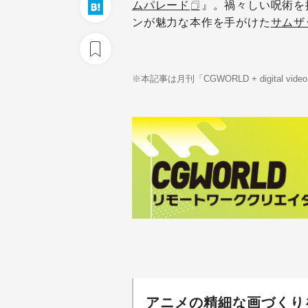
ムパレード
』。禍々しい呪術を
ンが魅力な本作を手がけた
サムザ
※本記事は月刊「CGWORLD + digital vi
アニメの精細な画づくり