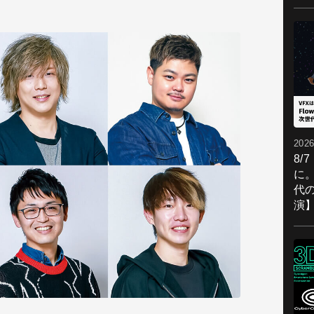
2026
8/
に。
代
演