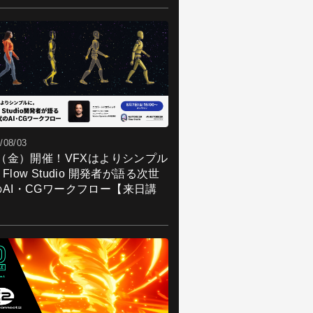
/08/03
7（金）開催！VFXはよりシンプル
Flow Studio 開発者が語る次世
のAI・CGワークフロー【来日講
】