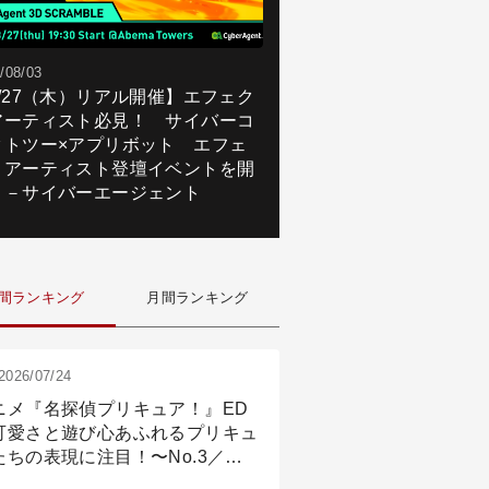
/08/03
8/27（木）リアル開催】エフェク
アーティスト必見！ サイバーコ
クトツー×アプリボット エフェ
トアーティスト登壇イベントを開
！－サイバーエージェント
間ランキング
月間ランキング
2026/07/24
ニメ『名探偵プリキュア！』ED
可愛さと遊び心あふれるプリキュ
たちの表現に注目！〜No.3／ア
メーション付け篇