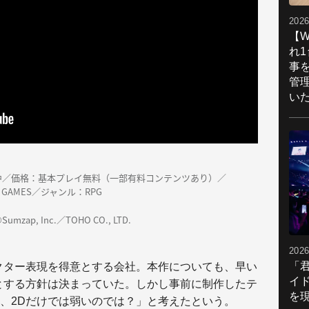
2026
【W
れ
事
管
い
中／価格：基本プレイ無料（一部有料コンテンツあり）／
DMM GAMES／ジャンル：RPG
, Inc.／TOHO CO., LTD.
2026
「
クター表現を得意とする会社。本作についても、早い
イ
とする方針は決まっていた。しかし事前に制作したテ
を現
、2Dだけでは弱いのでは？」と考えたという。