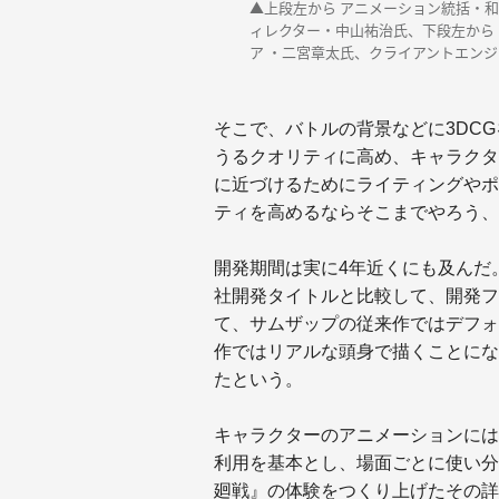
▲上段左から アニメーション統括・
ィレクター・中山祐治氏、下段左から 
ア ・二宮章太氏、クライアントエンジ
そこで、バトルの背景などに3DC
うるクオリティに高め、キャラクタ
に近づけるためにライティングやポ
ティを高めるならそこまでやろう、
開発期間は実に4年近くにも及んだ
社開発タイトルと比較して、開発フ
て、サムザップの従来作ではデフォ
作ではリアルな頭身で描くことにな
たという。
キャラクターのアニメーションには
利用を基本とし、場面ごとに使い分
廻戦』の体験をつくり上げたその詳