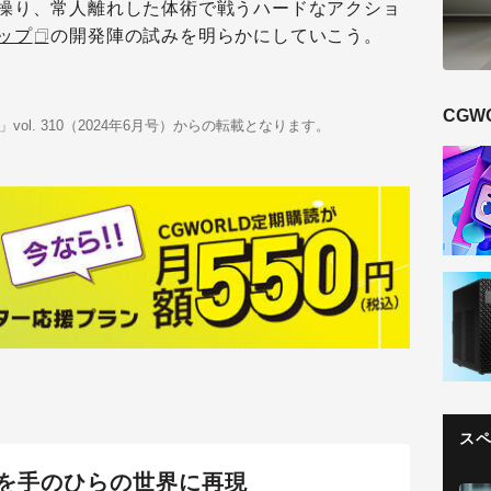
操り、常人離れした体術で戦うハードなアクショ
ップ
の開発陣の試みを明らかにしていこう。
CGW
deo」vol. 310（2024年6月号）からの転載となります。
ス
を手のひらの世界に再現