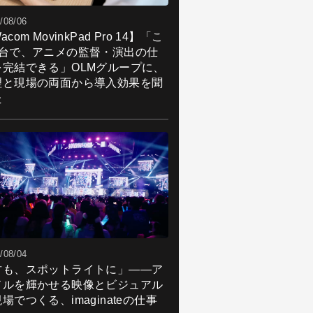
/08/06
acom MovinkPad Pro 14】「こ
1台で、アニメの監督・演出の仕
を完結できる」OLMグループに、
理と現場の両面から導入効果を聞
た
/08/04
君も、スポットライトに」――ア
ドルを輝かせる映像とビジュアル
場でつくる、imaginateの仕事