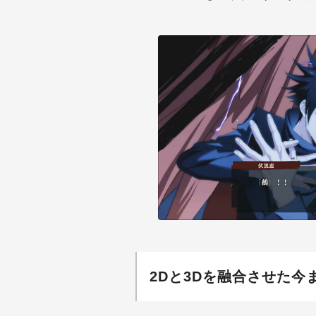
2Dと3Dを融合させた今