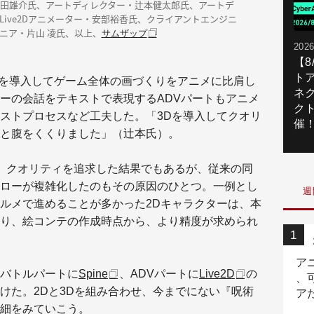
和田雄介氏、アートディレクター・辻本健太郎氏、アートデ
Live2Dアニメーター・安部裕香氏、クライアントエンジニ
ニア・片山 凌氏、以上、
サムザップ
2026
【
ト
Gを導入してゲーム全体の画づくりをアニメに比肩し
ネ
ーの会話をテキストで表現するADVパートもアニメ
ク
ストプロセスなど工夫した。「3Dを導入してクオリ
催
と腹をくくりました」（辻本氏）。
。クオリティを追求した結果でもあるが、従来の同
ローが複雑化したのもその原因のひとつ。一例とし
週
ルメで進めることが多かった2Dキャラクターは、本
り、絵コンテの作成時点から、より精度が求められ
ア
バトルパートに
Spine
、ADVパートに
Live2D
の
、
けた。2Dと3Dを組み合わせ、今までにない『呪術
ア
細をみていこう。
ニ