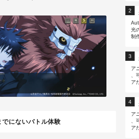
Au
光
制作
Tr
作
ア
、
ア
デ
ア
までにないバトル体験
、
ア
出