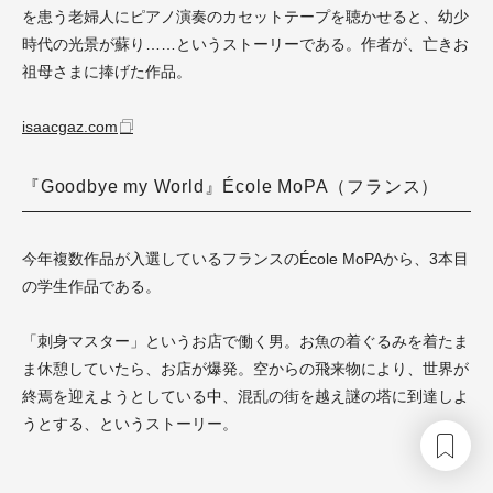
を患う老婦人にピアノ演奏のカセットテープを聴かせると、幼少
時代の光景が蘇り……というストーリーである。作者が、亡きお
祖母さまに捧げた作品。
isaacgaz.com
『Goodbye my World』École MoPA（フランス）
今年複数作品が入選しているフランスのÉcole MoPAから、3本目
の学生作品である。
「刺身マスター」というお店で働く男。お魚の着ぐるみを着たま
ま休憩していたら、お店が爆発。空からの飛来物により、世界が
終焉を迎えようとしている中、混乱の街を越え謎の塔に到達しよ
うとする、というストーリー。