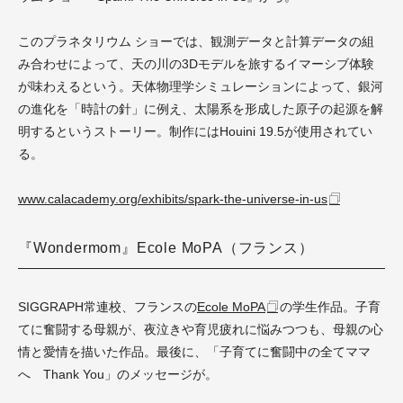
このプラネタリウム ショーでは、観測データと計算データの組
み合わせによって、天の川の3Dモデルを旅するイマーシブ体験
が味わえるという。天体物理学シミュレーションによって、銀河
の進化を「時計の針」に例え、太陽系を形成した原子の起源を解
明するというストーリー。制作にはHouini 19.5が使用されてい
る。
www.calacademy.org/exhibits/spark-the-universe-in-us
『Wondermom』Ecole MoPA（フランス）
SIGGRAPH常連校、フランスの
Ecole MoPA
の学生作品。子育
てに奮闘する母親が、夜泣きや育児疲れに悩みつつも、母親の心
情と愛情を描いた作品。最後に、「子育てに奮闘中の全てママ
へ Thank You」のメッセージが。