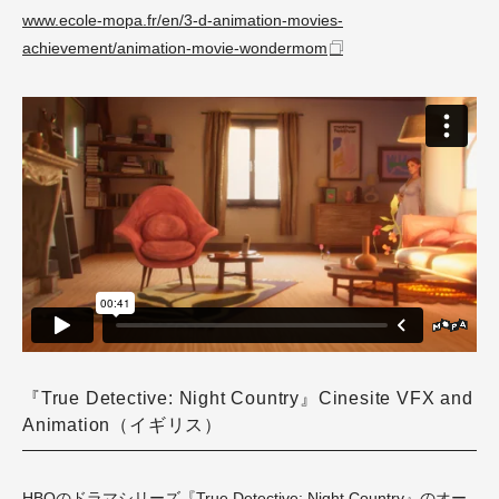
www.ecole-mopa.fr/en/3-d-animation-movies-
achievement/animation-movie-wondermom
『True Detective: Night Country』Cinesite VFX and
Animation（イギリス）
HBOのドラマシリーズ『True Detective: Night Country』のオー