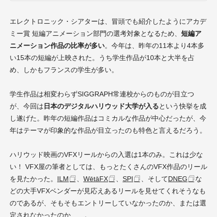
エレクトロニック・シアターは、冒頭でも紹介したようにアカデ
ミー賞 短編アニメーション部門の選考対象となるため、
短編ア
ニメーション作品の比率が多い
。今年は、昨年の11本より4本多
い15本の短編が上映された。うち学生作品が10本と大半を占
め、しかもフランスの学生が多い。
学生作品は相変わらずSIGGRAPH常連校からのものが目立つ
が、今回は
日本のデジタルハリウッド大学が入る
という快挙を成
し遂げた。昨年の短編作品はコミカルな作品が中心だったが、今
年はテーマが印象的な作品が目立ったのも特色と言えるだろう。
ハリウッド映画のVFXリールからの入選は1本のみ。これは少な
い！ VFX屋の筆者としては、もっとたくさんのVFX作品のリール
を見たかった。
ILM
、
WētāFX
、
SPI
、そして
DNEG
な
どの大手VFXベンダーが見応えあるリールを見せてくれそうなも
のであるが、そもそもエントリーしていなかったのか、または選
定されなかったのか……。