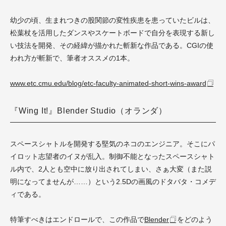
幼少の頃、生まれつきの股関節の変性疾患を患っていたビルは、
松葉杖を活用したダンスやスケートボードで自分を表現する新し
い技法を開発、その経緯が描かれた斬新な作品である。CGIの使
われ方が斬新で、筆者オススメの1本。
www.etc.cmu.edu/blog/etc-faculty-animated-short-wins-award
『Wing It!』Blender Studio（オランダ）
スペースシャトルを開発する堅気のネコのエンジニア。そこにパ
イロット志望者のイヌが乱入。制御不能となったスペースシャト
ル内で、2人とも空中に放り出されてしまい、さぁ大変（また説
明になってませんが……）という2.5Dの画風のドタバタ・コメデ
ィである。
特筆すべきはエンドロールで、この作品で
Blender
をどのよう