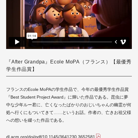
『After Grandpa』Ecole MoPA（フランス）【最優秀
学生作品賞】
フランスのEcole MoPAの学生作品で、今年の最優秀学生作品賞
『Best Student Project Award』に輝いた作品である。昆虫に夢
中な少年ルー君に、亡くなったばかりのおじいちゃんの幽霊が何
処へ行くにもついてきて……というお話。作者の、亡きお祖父様
への想いを綴った作品である。
dl.acm.org/doi/pdf/10.1145/3641230.3652581