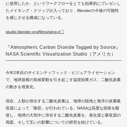
に使用したか、というワークフローをとても効果的にプレゼンし
たメイキング・クリップが入っており、Blenderの今後の可能性
を感じさせる構成になっている。
studio.blender.org/films/wing-it
『Atmospheric Carbon Dioxide Tagged by Source』
NASA Scientific Visualization Studio（アメリカ）
今年2本目のサイエンティフィック・ビジュアライゼーション
で、地球規模の気候変動を引き起こす温室効果ガス、二酸化炭素
の動きを視覚化。
現在、人類が排出する二酸化炭素は、地球の陸地と海洋の炭素吸
収源によって「吸収」が行われている。NASAは高度な技術を駆
使し、地球の大気中に存在する二酸化炭素を、発生源と吸収源の
両面、そして互いの影響についての研究を続けている。