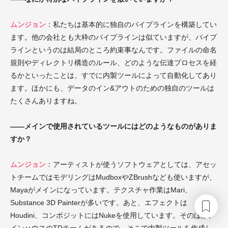
ムンジョン
：私たちは基本的に独自のパイプラインを構築してい
ます。他の会社とも大枠のパイプラインは似ていますが、パイプ
ラインというのは結局のところ約束事なんです。ファイルの命名
規則やディレクトリ構造のルール、どのような伝達プロセスを経
るかといったことは、すでに内製ツールによって自動化してあり
ます。ほかにも、データのイン&アウトのための独自のツールは
たくさんありますね。
――メインで使用されているツールにはどのようなものがありま
すか？
ムンジョン
：アーティストが使うソフトウェアとしては、アセッ
トチームではモデリングはMudboxやZBrushなども使いますが、
Mayaがメインになっています。テクスチャ作業はMari、
Substance 3D Painterが多いです。あと、エフェクトは
Houdini、コンポジットにはNukeを使用しています。そのほか、
インハウスのTDチームがあるので、そこで内製ツールを作成し