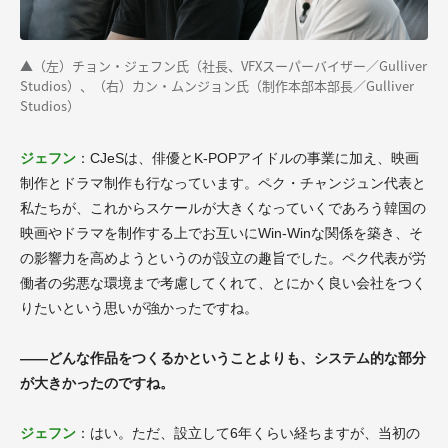
▲（左）チョン・ジェフン氏（社長、VFXスーパーバイザー／Gulliver
Studios）、（右）カン・ムンジョン氏（制作本部本部長／Gulliver
Studios）
ジェフン
：CJeSは、俳優とK-POPアイドルの事業に加え、映画
制作とドラマ制作も行なっています。ペク・チャンジュン代表と
私たちが、これからスケールが大きくなっていくであろう韓国の
映画やドラマを制作する上でお互いにWin-Winな関係を築き、そ
の影響力を高めようというのが設立の趣旨でした。ペク代表が労
働者の劣悪な環境まで考慮してくれて、とにかく良い会社をつく
りたいという思いが強かったですね。
――どんな作品をつくるかということよりも、システム的な部分
が大きかったのですね。
ジェフン
：はい。ただ、設立して6年くらい経ちますが、当初の