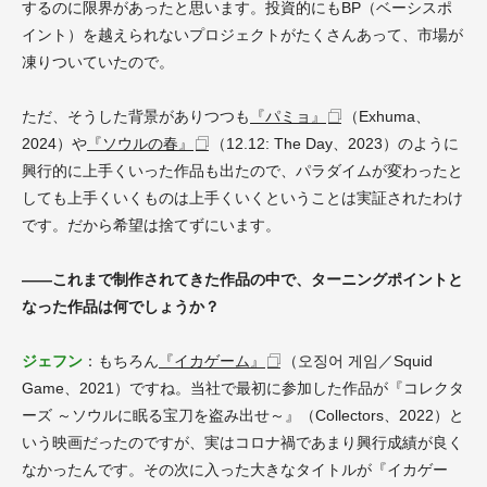
するのに限界があったと思います。投資的にもBP（ベーシスポ
イント）を越えられないプロジェクトがたくさんあって、市場が
凍りついていたので。
ただ、そうした背景がありつつも
『パミョ』
（Exhuma、
2024）や
『ソウルの春』
（12.12: The Day、2023）のように
興行的に上手くいった作品も出たので、パラダイムが変わったと
しても上手くいくものは上手くいくということは実証されたわけ
です。だから希望は捨てずにいます。
――これまで制作されてきた作品の中で、ターニングポイントと
なった作品は何でしょうか？
ジェフン
：もちろん
『イカゲーム』
（오징어 게임／Squid
Game、2021）ですね。当社で最初に参加した作品が『コレクタ
ーズ ～ソウルに眠る宝刀を盗み出せ～』（Collectors、2022）と
いう映画だったのですが、実はコロナ禍であまり興行成績が良く
なかったんです。その次に入った大きなタイトルが『イカゲー