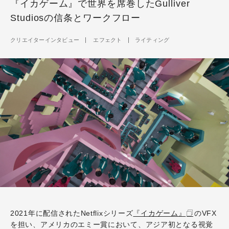
『イカゲーム』で世界を席巻したGulliver
Studiosの信条とワークフロー
クリエイターインタビュー
エフェクト
ライティング
2021年に配信されたNetflixシリーズ
『イカゲーム』
のVFX
を担い、アメリカのエミー賞において、アジア初となる視覚