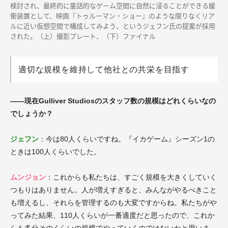
検討され、最終的に童話的なゲーム空間に自然に浸ることができる緩
衝装置として、映画『トゥルーマン・ショー』のような限りなくリア
ルに近い仮想空間で構成してみよう、というジェフン氏の提案が採用
された。（上）撮影プレート、（下）ファイナル
適切な規模を維持して他社との共栄を目指す
――現在Gulliver Studiosのスタッフ数の規模はどれくらいなの
でしょうか？
ジェフン
：今は80人くらいですね。『イカゲーム』シーズン1の
ときは100人くらいでした。
ムンジョン
：これからも私たちは、すごく規模を大きくしていく
つもりはありません。人が増えすぎると、みんながやるべきこと
も増えるし、それらを管理するのも大変ですからね。私たちがや
ってみた結果、110人くらいが一番適度だと思ったので、これか
らも多分そのくらいの規模でやっていくのではないかと思いま