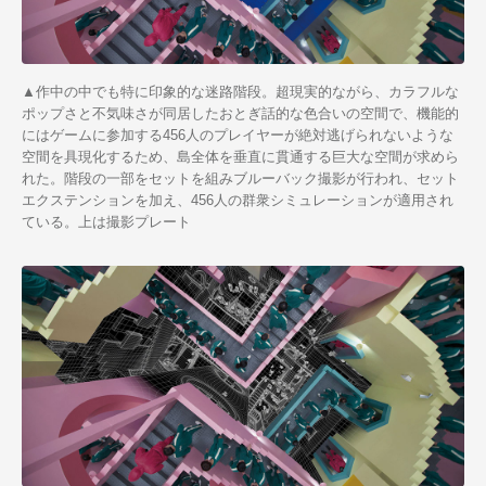
▲作中の中でも特に印象的な迷路階段。超現実的ながら、カラフルな
ポップさと不気味さが同居したおとぎ話的な色合いの空間で、機能的
にはゲームに参加する456人のプレイヤーが絶対逃げられないような
空間を具現化するため、島全体を垂直に貫通する巨大な空間が求めら
れた。階段の一部をセットを組みブルーバック撮影が行われ、セット
エクステンションを加え、456人の群衆シミュレーションが適用され
ている。上は撮影プレート