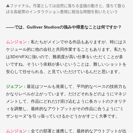
▲ファイナル。作業としては自然に落ちる金銭の動きと、落ちて散ら
ばる各紙幣のインタラクション表現に相当な時間を割いたという
――では、Gulliver Studiosの強みや得意なことは何ですか？
ムンジョン
：私たちがメインでやる作品もありますが、時にはス
ケジュール的に他の会社と共同作業することもあります。私たち
は3DやVFXに強いので、難易度が高い仕事をいただくことが多
いですね。そういう依頼が多いということは、難しいショットを
安心して任せられる、と見ていただけているんだと思います。
ジェフン
：最近はツールも発展して、平均的なベースの技術力も
かなりレベルが上がっています。だけどそれをどのようにマネジ
メントして、作品にどれだけ溶け込むように各カットのクオリテ
ィを調整し、最終的なアウトプットがその作品に合うように"ミ
ザンセーヌ"を引っ張っていけるかどうかがすごく大事です。
ムンジョン
：全ての部署と連携して、最終的なアウトプットが出