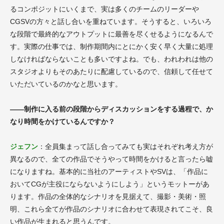
るコンポジットにいくまで、実は多くのチームのリーダーや
CGSVの方々と話し合いを重ねています。そうすると、いろいろ
な段階で最終的なアウトプットに最善を尽くせるようになるんで
す。実際の仕事では、制作期間内にとにかく安く早く大量に処理
しなければならないことも多いですよね。でも、われわれは他の
スタジオよりもそのあたりに配慮しているので、信頼して任せて
いただいているのかなと思います。
――制作に入る前の段階からディスカッションをする過程で、か
なり時間をかけているんですか？
ジェフン
：全員集まって話し合ってみても実はそれぞれ考え方が
異なるので、全ての作品でそうやって時間をかけると言ったら嘘
になりますね。基本的に当社のアーティストやSVは、「作品に
おいてCGが主役にならないようにしよう」というモットーがあ
ります。作品の全体的なシナリオを見据えて、撮影・美術・照
明、これら全てが作品のシナリオに合わせて表現されてこそ、良
い作品が生まれると思うんです。