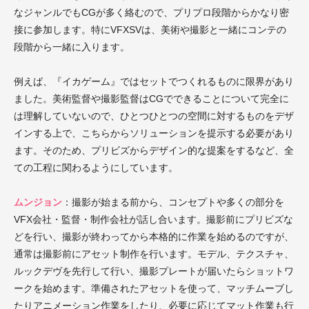
なジャンルでもCGが多く絡むので、プリプロ段階からかなり密
接に参加します。特にVFXSVは、美術や撮影と一緒にコンテの
段階から一緒に入ります。
例えば、『イカゲーム』ではセットでつくれるものに限界があり
ました。美術監督や撮影監督はCGでできることについて完全に
は理解していないので、ひとつひとつの空間に対するものをデザ
インする上で、こちらからソリューションを提示する必要があり
ます。そのため、プリビズからデザイン的な提案をするなど、全
ての工程に関わるようにしています。
ムンジョン
：撮影が始まる前から、コンセプトや多くの部分を
VFX会社・監督・制作会社が話し合います。撮影前にプリビズな
どを行い、撮影が終わってから本格的に作業を始めるのですが、
通常は撮影前にアセット制作を行います。モデル、テクスチャ、
ルックデヴを先行して行い、撮影プレートが届いたらショットワ
ークを始めます。準備されたアセットを使って、マッチムーブし
たりアニメーション作業をしたり、必要に応じてマット作業も行