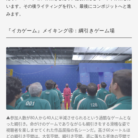
います。その後ライティングを行い、最後にコンポジットへと進
みます。
『イカゲーム』メイキング④：綱引きゲーム場
▲参加人数が80人から40人に半減させられるという過酷なゲームとな
った綱引き。命がけのゲームでありながらも綱引きをする滑稽な姿で
視聴者を楽しませてくれた作品屈指の名シーンだ。高さ60メートルほ
どの綱引き空間は、大気空間、綱引き空間、底に落ちた死体の空間で