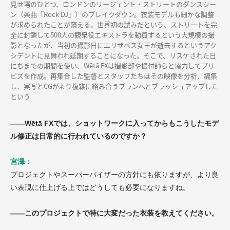
見せ場のひとつ、ロンドンのリージェント・ストリートのダンスシー
ン（楽曲『Rock DJ』）のブレイクダウン。衣装モデルも細かな調整
が求められたことが窺える。世界初の試みだという、ストリートを完
全に封鎖して500人の観衆役エキストラを動員するという大規模の撮
影となったが、当初の撮影日にエリザベス女王が逝去するというアク
シデントに見舞われ延期することになった。そこで、リスケされた日
にちまでの期間を使い、Wētā FXは撮影部や振付師らと協力してプリ
ビズを作成。再集合した監督とスタッフたちはその映像を分析、編集
し、実写とCGがより複雑に絡み合うプランへとブラッシュアップした
という
——Wētā FXでは、ショットワークに入ってからもこうしたモデ
ル修正は日常的に行われているのですか？
宮澤：
プロジェクトやスーパーバイザーの方針にも依りますが、より良
い表現に仕上げる上ではどうしても必要になりますね。
——このプロジェクトで特に大変だった衣装を教えてください。