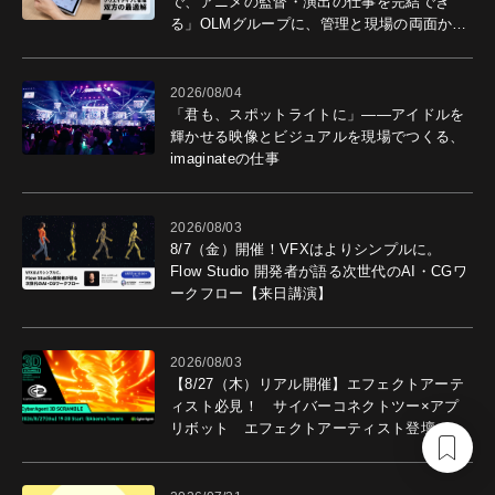
で、アニメの監督・演出の仕事を完結でき
る」OLMグループに、管理と現場の両面から
導入効果を聞いた
2026/08/04
「君も、スポットライトに」――アイドルを
輝かせる映像とビジュアルを現場でつくる、
imaginateの仕事
2026/08/03
8/7（金）開催！VFXはよりシンプルに。
Flow Studio 開発者が語る次世代のAI・CGワ
ークフロー【来日講演】
2026/08/03
【8/27（木）リアル開催】エフェクトアーテ
ィスト必見！ サイバーコネクトツー×アプ
リボット エフェクトアーティスト登壇イベ
ントを開催！－サイバーエージェント