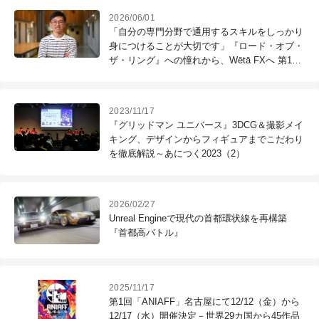
2026/06/01
「自分の専門分野で通用するスキルをしっかり
身につけることが大切です」『ロード・オブ・
ザ・リング』への憧れから、Wētā FXへ 第120
回：張本嘉浩（Lead Creature Technical
Director / Wētā FX）
2023/11/17
『グリッドマン ユニバース』3DCG＆撮影メイ
キング、デザインからフィギュアまでこだわり
を徹底解説～あにつく2023（2）
2026/02/27
Unreal Engineで現代の首都環状線を再構築
『首都高バトル』
2025/11/17
第1回「ANIAFF」名古屋にて12/12（金）から
12/17（水）開催決定－世界29カ国から45作品