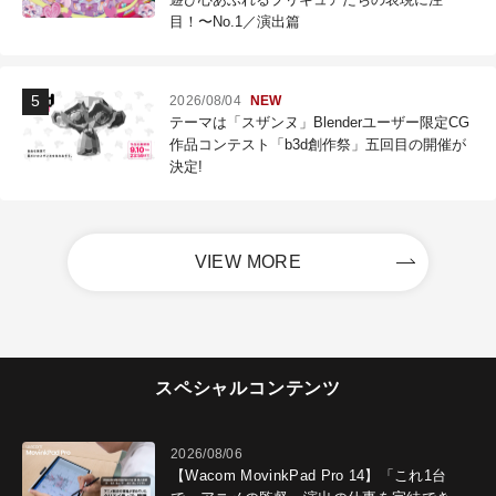
目！〜No.1／演出篇
2026/08/04
NEW
テーマは「スザンヌ」Blenderユーザー限定CG
作品コンテスト「b3d創作祭」五回目の開催が
決定!
VIEW MORE
スペシャルコンテンツ
2026/08/06
【Wacom MovinkPad Pro 14】「これ1台