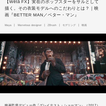
【Wētā FX】実在のポップスターをサルとして
描く。その衣装モデルへのこだわりとは？｜映
画『BETTER MAN／ベター・マン』
Maya
Marvelous designer
ZBrush
モデリング
映画
映画監督デビュー作『グレイテスト・ショーマン』（2017）