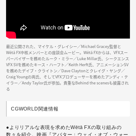
最近公開された、マイケル・グレイシー／Michael Gracey監督と
Wētā FX中核メンバーとの座談会ムービー。Wētā FXからは、VFXスー
パーバイザーを務めたルーク・ミラー／Luke Millar氏、シークエンス
VFX SVを務めたキース・ハーフト／Keith Herft氏、アニメーションSV
を務めたデイブ・クライトン／Dave Claytonとクレイグ・ヤング／
Craig Youngの両氏、そしてVFXプロデューサーを務めたアンディ・テ
イラー／Andy Taylor氏が参加。貴重なBehind the scenesも披露され
る
CGWORLD関連情報
●よりリアルな表現を求めたWētā FXの取り組みの
数々を紹介。映画『アバター：ウェイ・オブ・ウォー