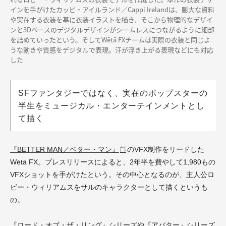
インを手がけたカッピ・アイルランド／Cappi Irelandは、膨大な資料
や実在する衣装を基に衣装イラストを描き、そこから物理的なデザイ
ンと3Dベースのデジタルデザインがシームレスにつながるように細部
を詰めていったという。そしてWētā FXチームは実際の衣装と同じよ
うな動きや質感をデジタルで表現。汗が浮き上がる表現などにも対応
した
SFファンタジーではなく、実在のポップスターの
半生をミュージカル・エンターテインメントとし
て描く
『BETTER MAN／ベター・マン』
のVFX制作をリードした
Wētā FX。プレスリリースによると、2年半を費やして1,980もの
VFXショットを手がけたという。その中心となるのが、主人公ロ
ビー・ウィリアムスをサルのキャラクターとして描くというも
の。
『ロード・オブ・ザ・リング』シリーズや『アバター』シリーズ