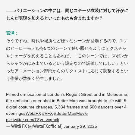
——バリエーションの中には、同じステージ衣装に対して汗がに
じんだ表現を加えるといったものも含まれますか？
宮澤：
そうですね。時代や場所など様々なシーンが登場するので、1つ
のヒーローモデルを5つのシーンで使い回せるようにテクスチャ
やシェーダを変えることもあれば、「このシーンでは、ズボンか
らシャツがはみ出ているという設定なので調整してほしい」とい
ったアニメーション部門からのリクエストに応じて調整するとい
う作業が数多く発生しました。
Filmed on-location at London’s Regent Street and in Melbourne,
the ambitious oner shot in Better Man was brought to life with 5
digital costume changes, 5,334 frames and 500 dancers over 4
evenings
#WētāFX
#VFX
#BetterManMovie
pic.twitter.com/TZyrLwqmxk
— Wētā FX (@WetaFXofficial)
January 29, 2025