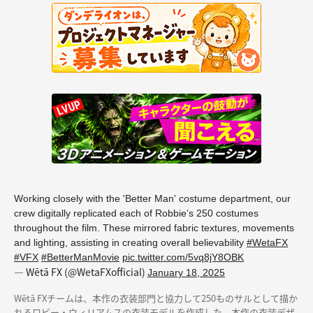
Working closely with the 'Better Man' costume department, our
crew digitally replicated each of Robbie’s 250 costumes
throughout the film. These mirrored fabric textures, movements
and lighting, assisting in creating overall believability
#WetaFX
#VFX
#BetterManMovie
pic.twitter.com/5vq8jY8OBK
— Wētā FX (@WetaFXofficial)
January 18, 2025
Wētā FXチームは、本作の衣装部門と協力して250ものサルとして描か
れるロビー・ウィリアムスの衣装モデルを作成した。本作の衣装デザ