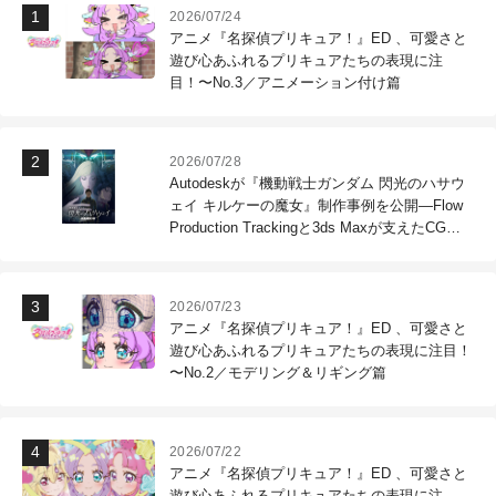
2026/07/24
アニメ『名探偵プリキュア！』ED 、可愛さと
遊び心あふれるプリキュアたちの表現に注
目！〜No.3／アニメーション付け篇
2026/07/28
Autodeskが『機動戦士ガンダム 閃光のハサウ
ェイ キルケーの魔女』制作事例を公開―Flow
Production Trackingと3ds Maxが支えたCG制
作現場
2026/07/23
アニメ『名探偵プリキュア！』ED 、可愛さと
遊び心あふれるプリキュアたちの表現に注目！
〜No.2／モデリング＆リギング篇
2026/07/22
アニメ『名探偵プリキュア！』ED 、可愛さと
遊び心あふれるプリキュアたちの表現に注