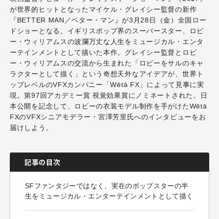
が世界的ヒットとなったマイケル・グレイシー監督の新作
『BETTER MAN／ベター・マン』が3月28日（金）全国ロー
ドショーとなる。イギリスポップ界のスーパースター、ロビ
ー・ウィリアムスの波瀾万丈な人生をミュージカル・エンタ
ーテインメントとして描いた本作。グレイシー監督とロビ
ー・ウィリアムスの交流から生まれた「ロビーをサルのキャ
ラクターとして描く」という奇想天外なアイデアが、世界ト
ップレベルのVFXカンパニー「Wētā FX」によって見事に実
現。第97回アカデミー賞 視覚効果賞にノミネートされた。日
本公開を記念して、ロビーの衣装モデル制作を手がけたWētā
FXの
VFXシニアモデラー・宮澤芳里氏へのインタビューをお
届けしよう。
記事の目次
SFファンタジーではなく、実在のポップスターの半
生をミュージカル・エンターテインメントとして描く