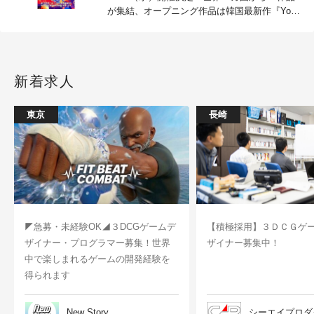
が集結、オープニング作品は韓国最新作『Your
Letter』
新着求人
東京
長崎
◤急募・未経験OK◢３DCGゲームデ
【積極採用】３ＤＣＧゲ
ザイナー・プログラマー募集！世界
ザイナー募集中！
中で楽しまれるゲームの開発経験を
得られます
New Story
シーエイプロダ