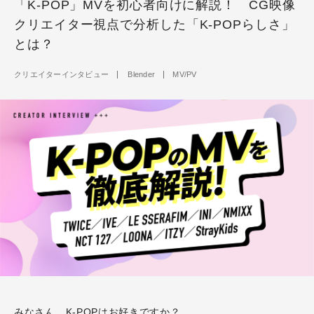
「K-POP」MVを初心者向けに解説！ CG映像
クリエイター視点で分析した「K-POPらしさ」
とは？
クリエイターインタビュー
Blender
MV/PV
みなさん、K-POPはお好きですか？