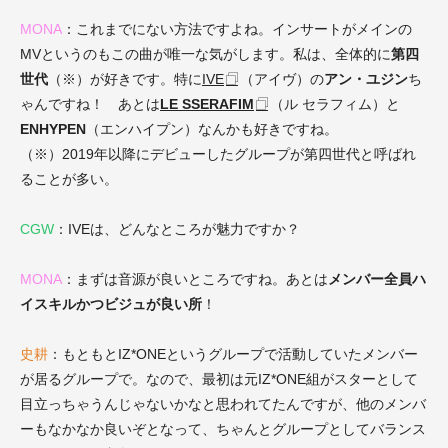
MONA
：これまでにない方法ですよね。インサートがメインの
MVというのもこの曲が唯一な気がします。私は、全体的に
第四
世代
（※）が好きです。特に
IVE
（アイヴ）の
アン・ユジン
ち
ゃんですね！ あとは
LE SSERAFIM
（ル セラフィム）と
ENHYPEN
（エンハイプン）なんかも好きですね。
（※）2019年以降にデビューしたグループが第四世代と呼ばれ
ることが多い。
CGW
：IVEは、どんなところが魅力ですか？
MONA
：まずは音源が良いところですね。あとは
メンバー全員ハ
イスキルかつビジュが良い所
！
史耕
：もともとIZ*ONEというグループで活動していたメンバー
が居るグループで。なので、最初は元IZ*ONE組がスターとして
目立っちゃうんじゃないかなと思われてたんですが、他のメンバ
ーもなかなか良いぞとなって、ちゃんとグループとしてバランス