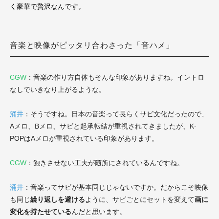
く豪華で贅沢なんです。
音楽と映像がピッタリ合わさった「音ハメ」
CGW
：音楽の作り方自体もそんな印象がありますね。イントロ
なしでいきなり上がるような。
涌井
：そうですね。日本の音楽って長らくサビ文化だったので、
Aメロ、Bメロ、サビと起承転結が重視されてきましたが、K-
POPはAメロが重視されている印象があります。
CGW
：飽きさせない工夫が随所にされているんですね。
涌井
：音楽ってサビが基本同じじゃないですか。だからこそ映像
も同じ
繰り返しを避ける
ように、サビごとにセットを変えて
画に
変化を持たせている
んだと思います。