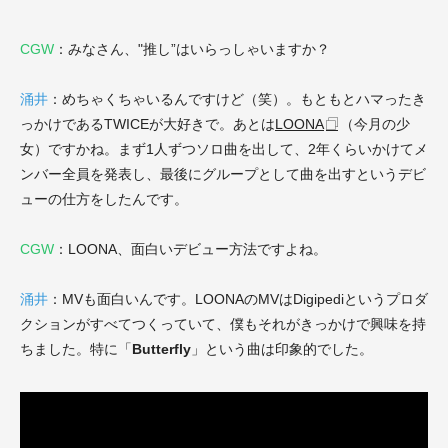
CGW
：みなさん、"推し”はいらっしゃいますか？
涌井
：めちゃくちゃいるんですけど（笑）。もともとハマったき
っかけであるTWICEが大好きで。あとは
LOONA
（今月の少
女）ですかね。まず1人ずつソロ曲を出して、2年くらいかけてメ
ンバー全員を発表し、最後にグループとして曲を出すというデビ
ューの仕方をしたんです。
CGW
：LOONA、面白いデビュー方法ですよね。
涌井
：MVも面白いんです。LOONAのMVはDigipediというプロダ
クションがすべてつくっていて、僕もそれがきっかけで興味を持
ちました。特に「
Butterfly
」という曲は印象的でした。