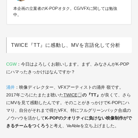
本企画の立案者のK-POPオタク。CG/VFXに関しては勉強
中。
TWICE『TT』に感動し、MVを言語化して分析
CGW
：今日はよろしくお願いします。まず、みなさんがK-POP
にハマったきっかけはなんですか？
涌井
：映像ディレクター、VFXアーティストの涌井 嶺です。
2017年ごろにたまたま聴いた
TWICE
の『TT』
が良くて、さら
にMVを見て感動したんです。そのことがきっかけでK-POPにハ
マり、自分がそれまで得たVFX、特にフルグリーンバック合成の
ノウハウを活かして
K-POPのクオリティに負けない映像制作がで
きるチームをつくろう
と考え、VeAbleを立ち上げました。