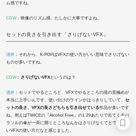
ム感ですね。
CGW
：映像のリズム感、たしかに大事ですよね。
セットの良さを引き出す「さりげないVFX」
涌井
：それから、K-POPはVFXの使い方がいい意味でさりげない
ものが多いですね。
CGW
：
さりげないVFX
というのは？
涌井
：セットでやるところと、VFXでやるところの境の見極めが
本当に上手いんです。使い分けのラインがはっきりしていて、
セ
ットの良さ、VFXの良さどちらも引き出せている
作品が多いです
ね。例えばTWICEの『Alcohol Free』の1:29あたりで出てくるパ
ラソルの傘が一斉に開くところなんかはさりげなくてとても上手
いVFXの使い方だなと感じました。