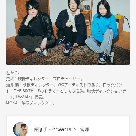
左から、
史耕：
映像ディレクター、プロデューサー。
涌井 嶺：
映像ディレクター、VFXアーティストであり、ロックバン
ド・THE SIXTH LIEのドラマーとしても活躍。映像ディレクションチ
ーム「VeAble」代表。
MONA：映像ディレクター。
聞き手：CGWORLD 宮澤