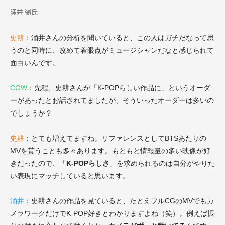
涌井 嶺氏
史耕
：涌井さんの分析を聞いていると、この人はガチだなって思
うのと同時に、改めて着眼点がミュージシャンだなと感じられて
面白いんです。
CGW
：先程、史耕さんが「K-POPらしい作品に」というオーダ
ーがあったとお話されてましたが、そういったオーダーは多いの
でしょうか？
史耕
：とても増えてますね。リファレンスとしてBTSあたりの
MVを貰うことも多々あります。もともと情報量の多い映像が好
きだったので、「
K-POPらしさ
」を求められるのは自分がやりた
い表現にマッチしていると思います。
涌井
：史耕さんの作品を見ていると、たとえフルCGのMVでもカ
メラワークだけでK-POP好きとわかりますよね（笑）。例えば振