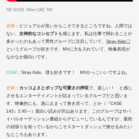
IVE 아이브 'After LIKE' MV
史耕
：
ビジュアルが良いからこそできるところですね。人間では
ない、
女神的なコンセプト
を感じます。私は仕事で関わることが
多かったのもあって男性グループに注目していて、
Stray Kids
というグループが好きです。MVに力を入れていて、映像表現が
なかなか面白いです。
CGW
：Stray Kids、僕も好きです！ MVかっこいいですよね。
史耕
：
カッコよさとポップな可愛さの押収
で、楽しい！ と感じ
させるエンターテイメントが詰まっているグループだと思いま
す。映像的にも、急に止まって巻き戻って、とか（『CASE
143』2:45～）
面白い試みが沢山あります。このグループはサバ
イバルオーディション番組からデビューしているんですが、最初
の頑張りを知っているからこそスタートダッシュで推せるみたい
なところもあります。