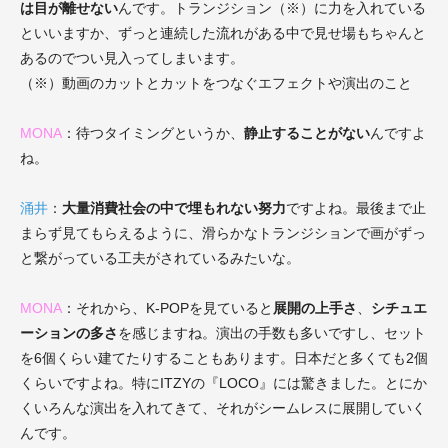
は目が離せない
んです。トランジション（※）に力を入れている
といいますか、ずっと連続した流れがある中で見せ場もちゃんと
あるのでつい見入ってしまいます。
（※）動画のカットとカットをつなぐエフェクトや演出のこと
MONA
：待つタイミングというか、
静止することがない
んですよ
ね。
涌井
：
大量消費社会の中で埋もれない努力
ですよね。最後まで止
まらず見てもらえるように、滑らかなトランジションで画がずっ
と繋がっている工夫がされているみたいな。
MONA
：それから、K-POPを見ていると
展開の上手さ
、
シチュエ
ーションの多さ
を感じますね。演出の手数も多いですし、セット
を6個くらい建てたりすることもあります。日本だと多くても2個
くらいですよね。特にITZYの『LOCO』には驚きました。とにか
くいろんな演出を入れてきて、それがシームレスに展開していく
んです。