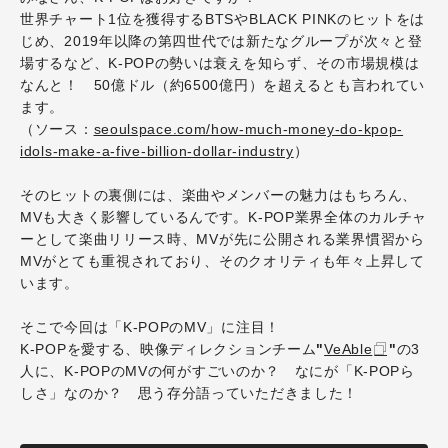
世界チャート1位を獲得するBTSやBLACK PINKのヒットをは
じめ、2019年以降の第四世代では新たなグループが次々と登
場するなど、K-POPの勢いは衰えを知らず、その市場規模は
なんと！ 50億ドル（約6500億円）を超えるとも言われてい
ます。
（ソース：
seoulspace.com/how-much-money-do-kpop-
idols-make-a-five-billion-dollar-industry
）
そのヒットの裏側には、楽曲やメンバーの魅力はもちろん、
MVも大きく影響しているんです。K-POP業界全体のカルチャ
ーとして楽曲リリース時、
MVが先に公開される業界慣習から
MVがとても重視されており
、そのクオリティも年々上昇して
います。
そこで今回は「K-POPのMV」に注目！
K-POPを愛する、映像ディレクションチーム
"
VeAble
"
の3
人に
、K-POPのMVの何がすごいのか？ なにが「K-POPら
しさ」なのか？ 思う存分語っていただきました！