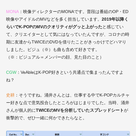
MONA
：映像ディレクターのMONAです。普段は番組のOP・ED
映像やアイドルのMVなどを多く担当しています。
2019年以降く
らいでK-POPのMVのクオリティがグッと上がった
と感じてい
て、クリエイターとして気にはなっていたんですが、コロナの時
期に友達からTWICEのDVDを借りたことがきっかけでどハマり
しました。ビジュ（※）も曲も含めて好きです。
（※：ビジュアル＝メンバーの顔、見た目のこと）
CGW
：VeAbleはK-POP好きという共通点で集まったんですよ
ね？
史耕
：そうですね。涌井さんとは、仕事する中でK-POPカルチャ
ー好きな点で意気投合したところがはじまりでした。当時、涌井
さんが個人的に
TWICEのMVを分析していたスプレッドシート
が
衝撃的で、ぜひ一緒に何かできたらなと。