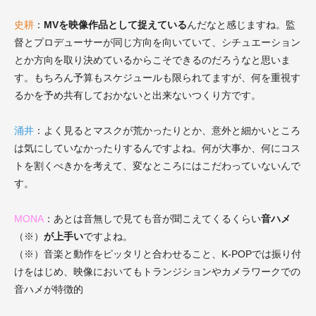
史耕
：
MVを映像作品として捉えている
んだなと感じますね。監
督とプロデューサーが同じ方向を向いていて、シチュエーション
とか方向を取り決めているからこそできるのだろうなと思いま
す。もちろん予算もスケジュールも限られてますが、何を重視す
るかを予め共有しておかないと出来ないつくり方です。
涌井
：よく見るとマスクが荒かったりとか、意外と細かいところ
は気にしていなかったりするんですよね。何が大事か、何にコス
トを割くべきかを考えて、変なところにはこだわっていないんで
す。
MONA
：あとは音無しで見ても音が聞こえてくるくらい
音ハメ
（※）
が上手い
ですよね。
（※）音楽と動作をピッタリと合わせること、K-POPでは振り付
けをはじめ、映像においてもトランジションやカメラワークでの
音ハメが特徴的