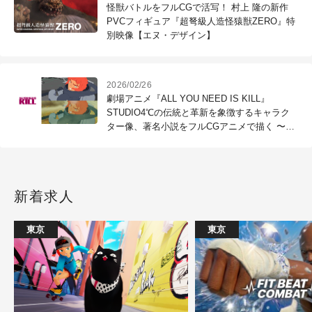
怪獣バトルをフルCGで活写！ 村上 隆の新作
PVCフィギュア『超弩級人造怪猿獣ZERO』特
別映像【エヌ・デザイン】
2026/02/26
劇場アニメ『ALL YOU NEED IS KILL』
STUDIO4℃の伝統と革新を象徴するキャラク
ター像、著名小説をフルCGアニメで描く 〜
No.3／アニメーション付け篇
新着求人
東京
東京