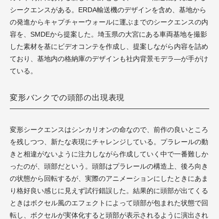
シークエンスがある。ERDA輸送機のデザインを含め、基地から
の発進からキャプチャーウォールに運ぶまでのシークエンスの内
容を、SMDEから提案した。埼玉県の大宮にある車両基地を撮影
した素材を基にビデオコンテを作成し、提案しながら内容を詰め
ており、基地内の格納庫のデザインも社内背景モデラ―が手がけ
ている。
変形バンクでの頭部の出現表現
変形シークエンスはシンカリオンの命なので、前作の良いところ
を残しつつ、新たな表現にチャレンジしている。プラレールの動
きと相違がないように注力しながら作成していく中で一番難しか
ったのが、頭部だという。頭部はプラレールの構造上、後ろ向き
の状態から回転するが、実際のアニメーションにしたときにあま
り格好良い感じに見えず試行錯誤した。結果的に頭部が出てくる
ときはボクセル風のエフェクトによって頭部が包まれた状態で回
転し、ボクセルが実体化すると頭部が表示されるように演出され