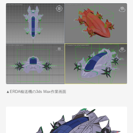
▲ERDA輸送機の3ds Max作業画面