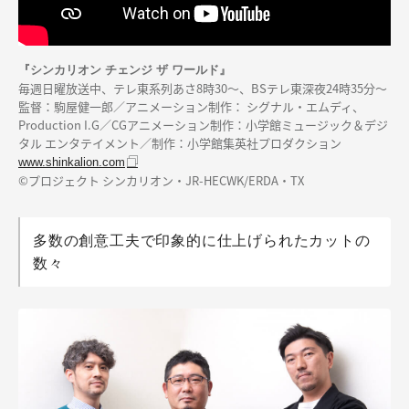
『シンカリオン チェンジ ザ ワールド』
毎週日曜放送中、テレ東系列あさ8時30～、BSテレ東深夜24時35分～
監督：駒屋健一郎／アニメーション制作： シグナル・エムディ、
Production I.G／CGアニメーション制作：小学館ミュージック＆デジ
タル エンタテイメント／制作：小学館集英社プロダクション
www.shinkalion.com
©プロジェクト シンカリオン・JR-HECWK/ERDA・TX
多数の創意工夫で印象的に仕上げられたカットの
数々