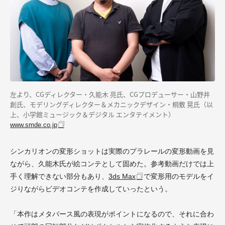
左より、CGディレクター・久能木 亮氏、CGプロデューサー・山野井
創氏、モデリングディレクター＆メカニックデザイン・桐敷 晃氏（以
上、小学館ミュージック＆デジタル エンタテイメント）
www.smde.co.jp
シンカリオンの変形ショットは実際のプラレールの変形動画を見
ながら、久能木氏が絵コンテとして固めた。参考動画だけでは上
手く理解できない部分もあり、
3ds Max
で変形用のモデルをイ
ジりながらビデオコンテを作成していったという。
「本作はメタバース風の表現がポイントになるので、それに合わ