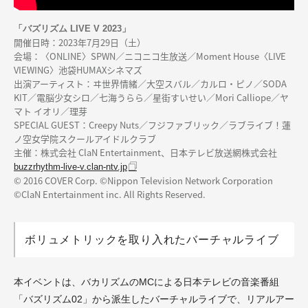
「バズリズム LIVE V 2023」
開催日時：2023年7月29日（土）
会場：〈ONLINE〉SPWN／ニコニコ生放送／Moment House〈LIVE
VIEWING〉池袋HUMAXシネマズ
出演アーティスト：ヰ世界情緒／大空スバル／カルロ・ピノ／SODA
KIT／電脳少女シロ／七海うらら／星街すいせい／Mori Calliope／ヤ
マト イオリ／理芽
SPECIAL GUEST：Creepy Nuts／フジファブリック／ラブライブ！蓮
ノ空女学院スクールアイドルクラブ
主催：株式会社 ClaN Entertainment、日本テレビ放送網株式会社
buzzrhythm-live-v.clan-ntv.jp
© 2016 COVER Corp. ©Nippon Television Network Corporation
©ClaN Entertainment inc. All Rights Reserved.
ボリュメトリックを取り入れたバーチャルライブ
本イベントは、バカリズムのMCによる日本テレビの音楽番組
「バズリズム02」から派生したバーチャルライブで、リアルアー