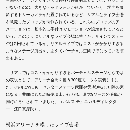
今回のステージデザインでは特殊な舞台装置としてのプロップは
少ないものの、大きなヘッドフォンが鎮座していたり、場内を撮
影するドリーカメラが配置されているなど、リアルなライブ会場
を意識したプロップが制作されている。これらのプロップのアニ
メーションは、基本的に手付けでモーションが設定されていると
いう。このようにリアルなライブ会場に準じたデザインでステー
ジは制作されているが、リアルライブではコストがかかりすぎる
ようなステージ演出を、あえてバーチャル空間で行なっている演
出もある。
「リアルではコストがかかりすぎるバーチャルステージならでは
の表現として、アリーナ全周を覆う360度モニタを実装しまし
た。そのほかにも、センターステージ床面や天地逆転した際の床
になる天井面にも及ぶ映像演出が行われ、最大9ソースの映像が
同時に再生されていました」（バルス テクニカルディレクタ
ー・江口真彦氏）。
横浜アリーナを模したライブ会場