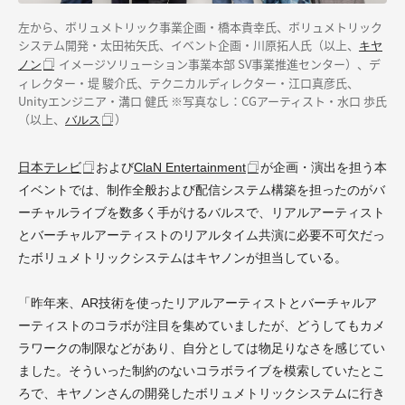
左から、ボリュメトリック事業企画・橋本貴幸氏、ボリュメトリック
システム開発・太田祐矢氏、イベント企画・川原拓人氏（以上、
キヤ
イメージソリューション事業本部 SV事業推進センター）、デ
ノン
ィレクター・堤 駿介氏、テクニカルディレクター・江口真彦氏、
Unityエンジニア・溝口 健氏 ※写真なし：CGアーティスト・水口 歩氏
（以上、
）
バルス
日本テレビ
および
ClaN Entertainment
が企画・演出を担う本
イベントでは、制作全般および配信システム構築を担ったのがバ
ーチャルライブを数多く手がけるバルスで、リアルアーティスト
とバーチャルアーティストのリアルタイム共演に必要不可欠だっ
たボリュメトリックシステムはキヤノンが担当している。
「昨年来、AR技術を使ったリアルアーティストとバーチャルア
ーティストのコラボが注目を集めていましたが、どうしてもカメ
ラワークの制限などがあり、自分としては物足りなさを感じてい
ました。そういった制約のないコラボライブを模索していたとこ
ろで、キヤノンさんの開発したボリュメトリックシステムに行き