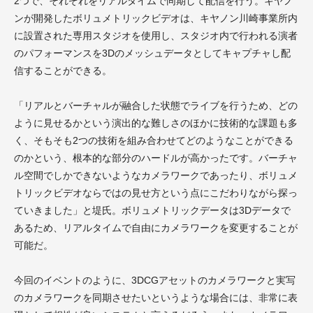
2つで、それぞれをリアルタイムで同期して配信を行う。キヤノ
ンが開発したボリュメトリックビデオは、キヤノン川崎事業所内
に設置された専用スタジオを使用し、スタジオ内で行われる演者
のパフォーマンスを3Dのメッシュデータとしてキャプチャし配
信することができる。
「リアルとバーチャルが融合した状態でライブを行うため、どの
ように見せるかという演出的な難しさのほかに技術的な課題も多
く、そもそも2つの技術を組み合わせてどのようなことができる
のかという、根本的な部分のハードルが高かったです。バーチャ
ル空間でしかできないようなカメラワークであったり、ボリュメ
トリックビデオならではの見せ方という点にこだわりながら探っ
ていきました」と堤氏。ボリュメトリックデータは3Dデータで
あるため、リアルタイムで自由にカメラワークを変更することが
可能だ。
今回のイベントのように、3DCGアセットのカメラワークと実写
のカメラワークを同期させたいというような場合には、非常に表