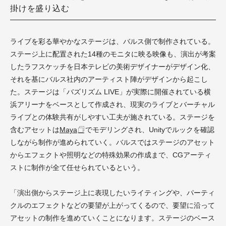
掛けを盛り込む
ライブを彩る華やかなステージは、バルス側で制作されている。
ステージ上に配置された14種のモニタに映る映像も、演出が考案
したラフスケッチを日本テレビの美術デザイナーがデザイン化、
それを基にバルス社内のアーティスト陣がデザインから起こし
た。ステージは「バズリズム LIVE」が実際に開催されている横
浜アリーナをベースとして作成され、現実のライブとバーチャル
ライブとの体験共有がしやすい工夫が施されている。ステージを
含むアセットは
Maya
でモデリングされ、Unityでルックを確認
しながら制作が進められていく。バルスではステージのアセット
からエフェクトや照明などの特殊効果の作成まで、CGアーティ
ストに制作が全て任せられているという。
「演出側からステージ上に表現したいライティングや、パーティ
クルのエフェクトなどの要望が上がってくるので、要望に沿って
アセットの制作を進めていくことになります。ステージのベース