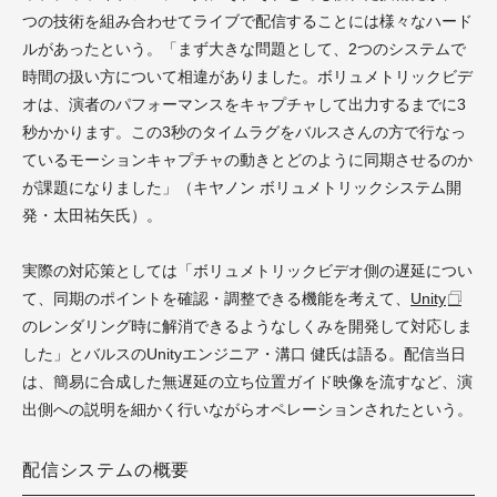
つの技術を組み合わせてライブで配信することには様々なハード
ルがあったという。「まず大きな問題として、2つのシステムで
時間の扱い方について相違がありました。ボリュメトリックビデ
オは、演者のパフォーマンスをキャプチャして出力するまでに3
秒かかります。この3秒のタイムラグをバルスさんの方で行なっ
ているモーションキャプチャの動きとどのように同期させるのか
が課題になりました」（キヤノン ボリュメトリックシステム開
発・太田祐矢氏）。
実際の対応策としては「ボリュメトリックビデオ側の遅延につい
て、同期のポイントを確認・調整できる機能を考えて、
Unity
のレンダリング時に解消できるようなしくみを開発して対応しま
した」とバルスのUnityエンジニア・溝口 健氏は語る。配信当日
は、簡易に合成した無遅延の立ち位置ガイド映像を流すなど、演
出側への説明を細かく行いながらオペレーションされたという。
配信システムの概要