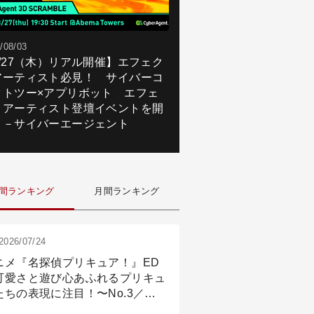
/08/03
8/27（木）リアル開催】エフェク
アーティスト必見！ サイバーコ
クトツー×アプリボット エフェ
トアーティスト登壇イベントを開
！－サイバーエージェント
間ランキング
月間ランキング
2026/07/24
ニメ『名探偵プリキュア！』ED
可愛さと遊び心あふれるプリキュ
たちの表現に注目！〜No.3／ア
メーション付け篇