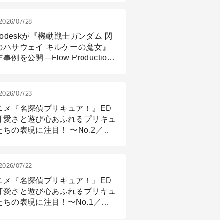
2026/07/28
todeskが『機動戦士ガンダム 閃
のハサウェイ キルケーの魔女』
事例を公開―Flow Production
ackingと3ds Maxが支えたCG制
現場
2026/07/23
ニメ『名探偵プリキュア！』ED
可愛さと遊び心あふれるプリキュ
たちの表現に注目！ 〜No.2／モ
リング＆リギング篇
2026/07/22
ニメ『名探偵プリキュア！』ED
可愛さと遊び心あふれるプリキュ
たちの表現に注目！〜No.1／演
篇