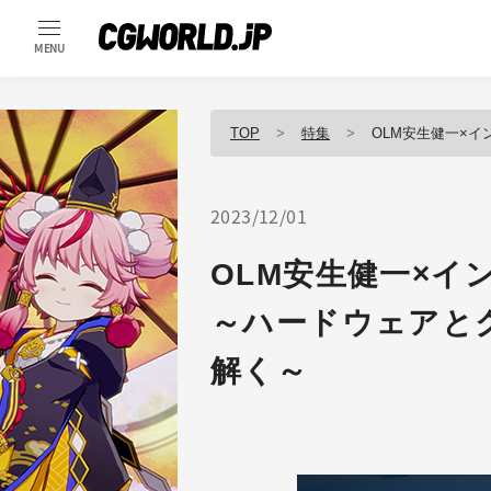
MENU
TOP
特集
OLM安生健一×インテ
2023/12/01
OLM安生健一×イ
～ハードウェアと
解く～