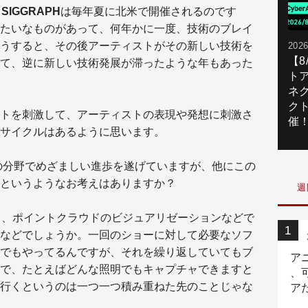
、
SIGGRAPH
は毎年夏に北米で開催されるのです
たいなものがあって、何年かに一度、技術のブレイ
うすると、その後アーティストがその新しい技術を
2026
【
て、逆に新しい技術発展が滞ったような年もあった
ト
ネ
ク
トを刺激して、アーティストの表現や発想に刺激さ
催
サイクルはあるように思います。
の分野でめざましい進歩を遂げていますが、他にこの
というようなお考えはありますか？
週
と、ポイントクラウドのビジュアリゼーションなどで
などでしょうか。一回のショーに対して必要なソフ
でもやってるんですが、それを繰り返していてもブ
ア
で、たとえばどんな照明でもキャプチャできますと
、
行くというのは一つ一つ積み重ねた先のことじゃな
ア
ニ