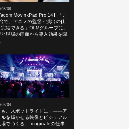
/08/06
acom MovinkPad Pro 14】「こ
1台で、アニメの監督・演出の仕
を完結できる」OLMグループに、
理と現場の両面から導入効果を聞
た
/08/04
君も、スポットライトに」――ア
ドルを輝かせる映像とビジュアル
場でつくる、imaginateの仕事