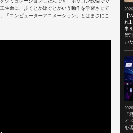
をシミュレーションしたんです。ポリゴン数個でで
工生命に、歩くとか泳ぐとかいう動作を学習させて
2026
【W
、「コンピューターアニメーション」とはまさにこ
れ
事
管
い
2026
「
イ
を現