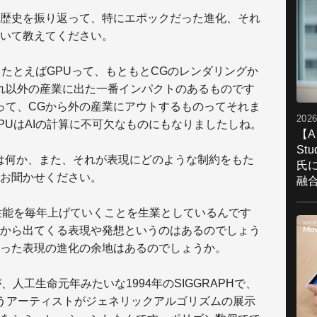
歴史を振り返って、特にエポックだった進化、それ
いて教えてください。
たとえばGPUって、もともとCGのレンダリングか
れ以外の産業に出た一番インパクトのあるものです
って、CGから外の産業にアウトするものってそれま
2026
PUはAIの計算に不可欠なものにもなりましたしね。
【A
St
は何か、また、それが表現にどのような制約をもた
氏
お聞かせください。
融
性能を毎年上げていくことを生業としているんです
から出てくる表現や発想というのはあるのでしょう
った表現の進化の余地はあるのでしょうか。
人工生命元年みたいな1994年のSIGGRAPHで、
うアーティストがジェネリックアルゴリズムの展示