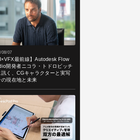
/08/07
I×VFX最前線】Autodesk Flow
udio開発者ニコラ・トドロビッチ
に訊く、CGキャラクターと実写
合の現在地と未来