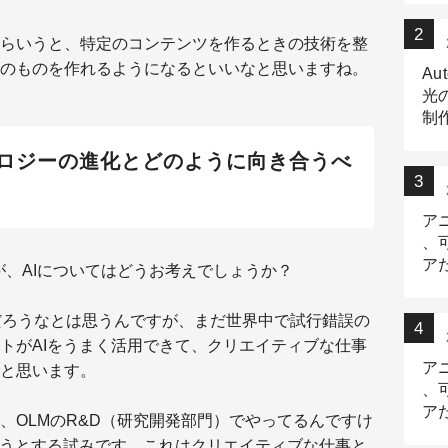
らいうと、特定のコンテンツを作るときの技術を整
のものを作れるようになるといいなと思いますね。
Au
光
制作
Tr
ロジーの進化とどのように向き合うべ
作
ア
、
ア
が、AIについてはどうお考えでしょうか？
デ
だろうなとは思うんですが、まだ世界中で試行錯誤の
トがAIをうまく活用できて、クリエイティブな仕事
ア
と思います。
、
ア
、OLMのR&D（研究開発部門）でやってるんですけ
出
ようとする試みです。これはクリエイティブな仕事と