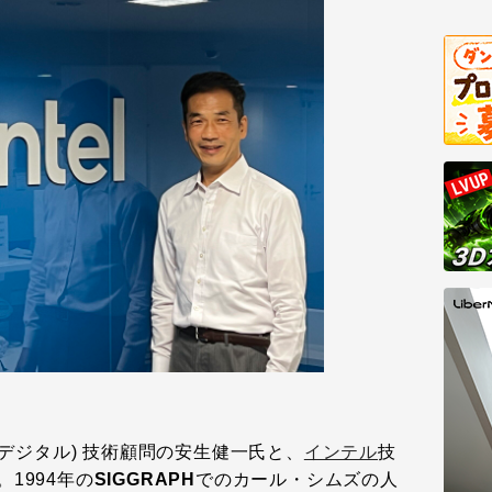
 デジタル) 技術顧問の安生健一氏と、
インテル
技
1994年の
SIGGRAPH
でのカール・シムズの人