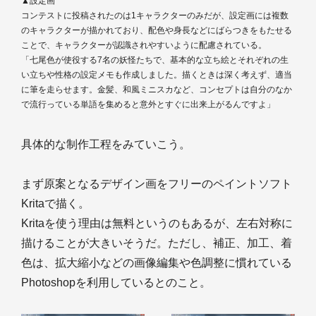
▲設定画
コンテストに投稿されたのは1キャラクターのみだが、設定画には複数
のキャラクターが描かれており、配色や身長などにばらつきをもたせる
ことで、キャラクターが認識されやすいように配慮されている。
「七尾色が使役する7名の妖怪たちで、基本的な立ち絵とそれぞれの生
い立ちや性格の設定メモも作成しました。描くときは深く考えず、適当
に筆を走らせます。金髪、和風ミニスカなど、コンセプトは自分のなか
で流行っている単語を集めると意外とすぐに出来上がるんですよ」
具体的な制作工程をみていこう。
まず原案となるデザイン画をフリーのペイントソフト
Kritaで描く。
Kritaを使う理由は無料というのもあるが、左右対称に
描けることが大きいそうだ。ただし、補正、加工、着
色は、拡大縮小などの画像編集や色調整に慣れている
Photoshopを利用しているとのこと。