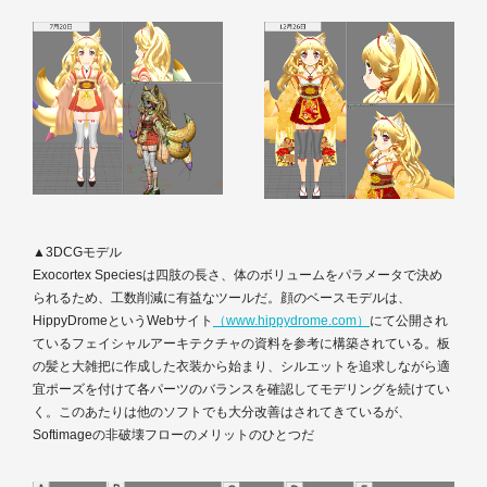
▲3DCGモデル
Exocortex Speciesは四肢の長さ、体のボリュームをパラメータで決め
られるため、工数削減に有益なツールだ。顔のベースモデルは、
HippyDromeというWebサイト
（www.hippydrome.com）
にて公開され
ているフェイシャルアーキテクチャの資料を参考に構築されている。板
の髪と大雑把に作成した衣装から始まり、シルエットを追求しながら適
宜ポーズを付けて各パーツのバランスを確認してモデリングを続けてい
く。このあたりは他のソフトでも大分改善はされてきているが、
Softimageの非破壊フローのメリットのひとつだ