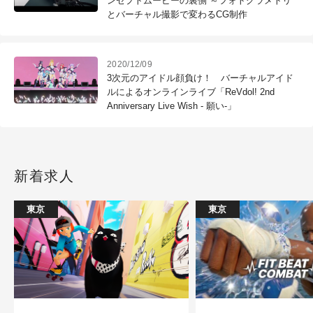
ンセプトムービーの裏側 ～フォトグラメトリ
とバーチャル撮影で変わるCG制作
2020/12/09
3次元のアイドル顔負け！ バーチャルアイド
ルによるオンラインライブ「ReVdol! 2nd
Anniversary Live Wish - 願い-」
新着求人
東京
東京