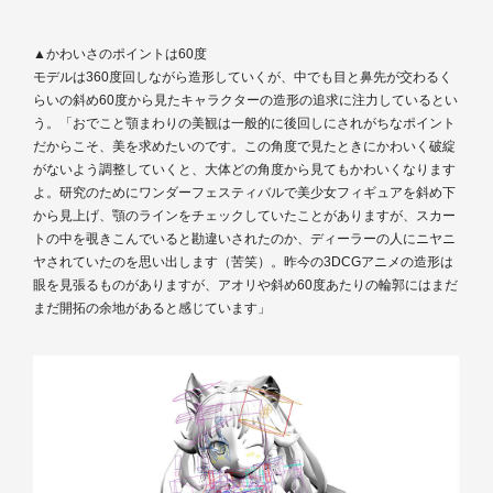
▲かわいさのポイントは60度
モデルは360度回しながら造形していくが、中でも目と鼻先が交わるく
らいの斜め60度から見たキャラクターの造形の追求に注力しているとい
う。「おでこと顎まわりの美観は一般的に後回しにされがちなポイント
だからこそ、美を求めたいのです。この角度で見たときにかわいく破綻
がないよう調整していくと、大体どの角度から見てもかわいくなります
よ。研究のためにワンダーフェスティバルで美少女フィギュアを斜め下
から見上げ、顎のラインをチェックしていたことがありますが、スカー
トの中を覗きこんでいると勘違いされたのか、ディーラーの人にニヤニ
ヤされていたのを思い出します（苦笑）。昨今の3DCGアニメの造形は
眼を見張るものがありますが、アオリや斜め60度あたりの輪郭にはまだ
まだ開拓の余地があると感じています」