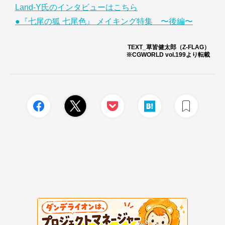
Land-Y氏のインタビューはこちら
●『七尾の狐 七尾色』 メイキング特集 〜後編〜
TEXT_草皆健太郎（Z-FLAG）
※CGWORLD vol.199より転載