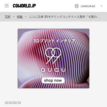
TOP
特集
ニコニ立体 3Dモデリングコンテスト入賞作『七尾の狐 七尾色』 メイキング特集 〜前編〜
2015/02/10