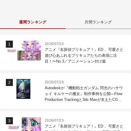
週間ランキング
月間ランキング
2026/07/24
アニメ『名探偵プリキュア！』ED 、可愛さと
遊び心あふれるプリキュアたちの表現に注
目！〜No.3／アニメーション付け篇
2026/07/28
Autodeskが『機動戦士ガンダム 閃光のハサウ
ェイ キルケーの魔女』制作事例を公開―Flow
Production Trackingと3ds Maxが支えたCG制
作現場
2026/07/23
アニメ『名探偵プリキュア！』ED 、可愛さと