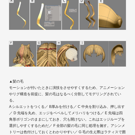
▲髪の毛
モーションが付いたときに演技をさせやすくするため、アニメーション
やリグ構造を前提に、髪の毛はなるべく分割してモデリングされてい
る。
A シルエットをつくる／ B厚みを付ける／ C 中央を割り込み、押し出す
／ D 先端を丸め、エッジをベベルしてメリハリをつける／ E 先端は四
角形ポリゴンのままにしておき、穴も開けない。これはエッジループを
選択しやすくするためだ／ F 全部の髪の毛に同じ処理を施す。アシンメ
トリーは色付けしておくとわかりやすい／ G 毛の生え際はラティスで囲