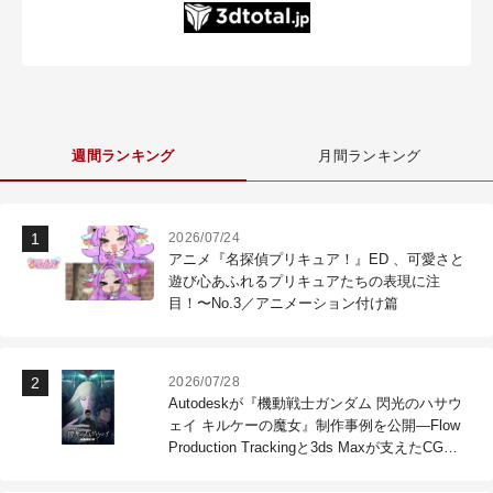
週間ランキング
月間ランキング
2026/07/24
アニメ『名探偵プリキュア！』ED 、可愛さと
遊び心あふれるプリキュアたちの表現に注
目！〜No.3／アニメーション付け篇
2026/07/28
Autodeskが『機動戦士ガンダム 閃光のハサウ
ェイ キルケーの魔女』制作事例を公開―Flow
Production Trackingと3ds Maxが支えたCG制
作現場