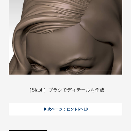
［Slash］ブラシでディテールを作成
▶︎次ページ：ヒント6〜10︎