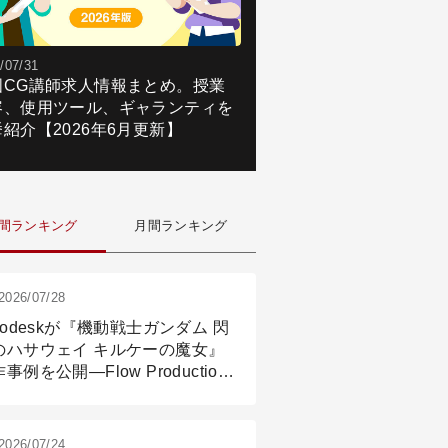
/07/31
国CG講師求人情報まとめ。授業
容、使用ツール、ギャランティを
紹介【2026年6月更新】
間ランキング
月間ランキング
2026/07/28
todeskが『機動戦士ガンダム 閃
のハサウェイ キルケーの魔女』
事例を公開―Flow Production
ackingと3ds Maxが支えたCG制
現場
2026/07/24