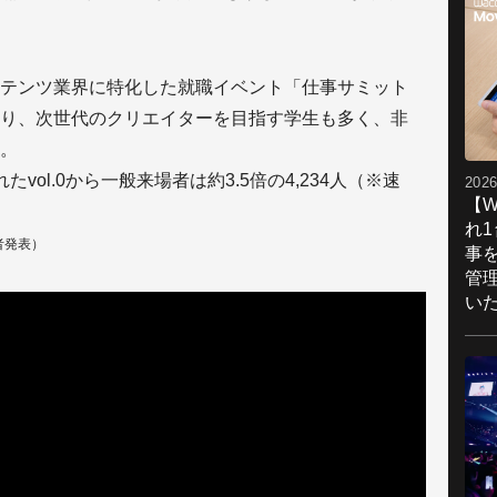
テンツ業界に特化した就職イベント「仕事サミット
り、次世代のクリエイターを目指す学生も多く、非
。
ol.0から一般来場者は約3.5倍の4,234人（※速
2026
【W
れ
催者発表）
事
管
い