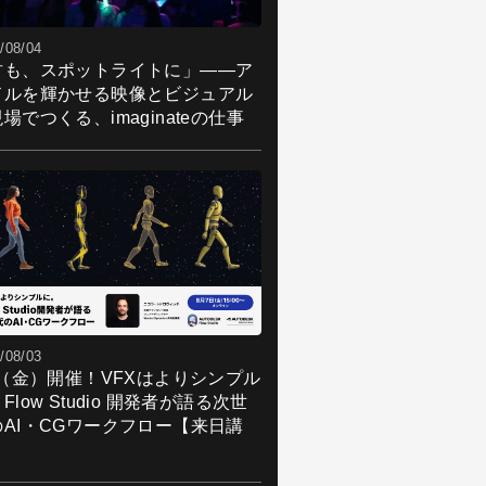
/08/04
君も、スポットライトに」――ア
ドルを輝かせる映像とビジュアル
場でつくる、imaginateの仕事
/08/03
7（金）開催！VFXはよりシンプル
Flow Studio 開発者が語る次世
のAI・CGワークフロー【来日講
】