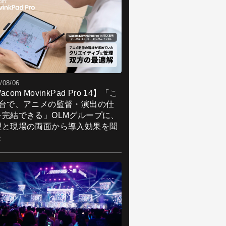
/08/06
acom MovinkPad Pro 14】「こ
1台で、アニメの監督・演出の仕
を完結できる」OLMグループに、
理と現場の両面から導入効果を聞
た