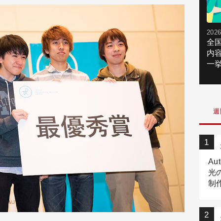
2026
全
内
一挙
週
Au
光
制作
Tr
作