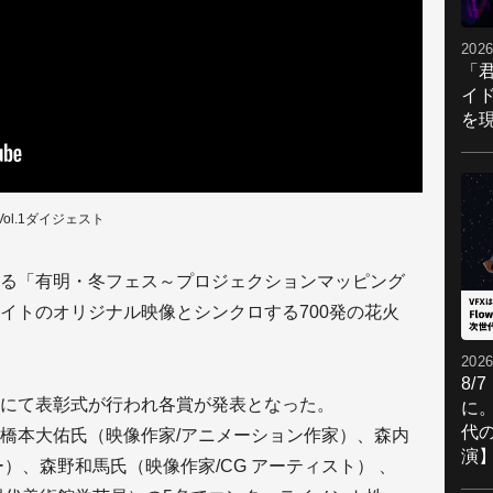
2026
「
イ
を現
l.1ダイジェスト
る「有明・冬フェス～プロジェクションマッピング
イトのオリジナル映像とシンクロする700発の花火
2026
8/
にて表彰式が行われ各賞が発表となった。
に。
代
橋本大佑氏（映像作家/アニメーション作家）、森内
演
）、森野和馬氏（映像作家/CG アーティスト） 、