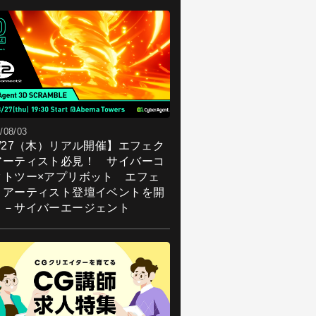
/08/03
8/27（木）リアル開催】エフェク
アーティスト必見！ サイバーコ
クトツー×アプリボット エフェ
トアーティスト登壇イベントを開
！－サイバーエージェント