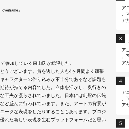
ア
erframe」
、
ア
ニ
ア
、
ア
として参加している森山氏が総評した。
デ
とうございます。賞を逃した人も4ヶ月間よく頑張
キャラクターの作り込みが不十分であるなど課題も
期待が持てる内容でした。立体を活かし、奥行きの
ア
な工夫が凝らされていました。日本には幻燈の伝統
、
など盛んに行われています。また、アートの背景が
ア
出
ニークな表現をしたりすることもあります。プロジ
優れた新しい表現を生むプラットフォームだと思い